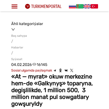
Ähli kategoriýalar
Baş sahypa
/
Habarlar
/
Syýasat
04.02.2026
16145
Sosial ulgamda paýlaşmak
«At — myrat» okuw merkezine
hem-de «Galkynyş» toparyna,
degişlilikde, 1 million 500, 3
million manat pul sowgatlary
gowşuryldy