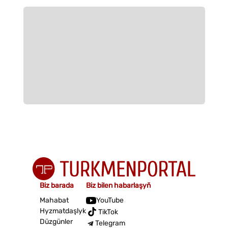
Biz barada
Biz bilen habarlaşyň
Mahabat
YouTube
Hyzmatdaşlyk
TikTok
Düzgünler
Telegram