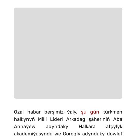
Ozal habar berşimiz ýaly,
şu gün
türkmen
halkynyň Milli Lideri Arkadag şäheriniň Aba
Annaýew adyndaky Halkara atçylyk
akademiýasynda we Görogly adyndaky döwlet