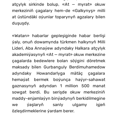
atçylyk sirkinde bolup, «At — myrat» okuw
merkeziniň çagalary hem-de «Galkynyş» milli
at üstündäki oýunlar toparynyň agzalary bilen
duşuşdy.
«Watan» habarlar gepleşiginde habar berlişi
ýaly, onuň dowamynda türkmen halkynyň Milli
Lideri, Aba Annaýew adyndaky Halkara atçylyk
akademiýasynyň «At — myrat» okuw merkezine
çagalarda bedewlere bolan söýgini döretmek
maksady bilen Gurbanguly Berdimuhamedow
adyndaky Howandarlyga mätäç çagalara
hemaýat bermek boýunça haýyr-sahawat
gaznasynyň adyndan 1 million 500 manat
sowgat berdi. Bu serişde okuw merkeziniň
maddy-enjamlaýyn binýadynyň berkidilmegine
we ýaşlaryň sanly ulgamy işjeň
özleşdirmeklerine ýardam berer.