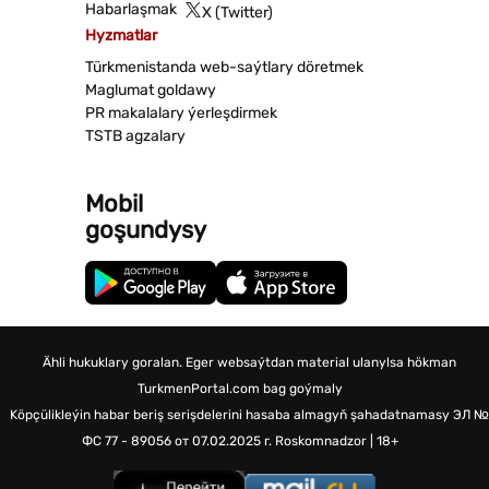
Habarlaşmak
X (Twitter)
Hyzmatlar
Türkmenistanda web-saýtlary döretmek
Maglumat goldawy
PR makalalary ýerleşdirmek
TSTB agzalary
Mobil
goşundysy
Ähli hukuklary goralan. Eger websaýtdan material ulanylsa hökman
TurkmenPortal.com bag goýmaly
Köpçülikleýin habar beriş serişdelerini hasaba almagyň şahadatnamasy
ЭЛ №
ФС 77 - 89056 от 07.02.2025 г.
Roskomnadzor | 18+