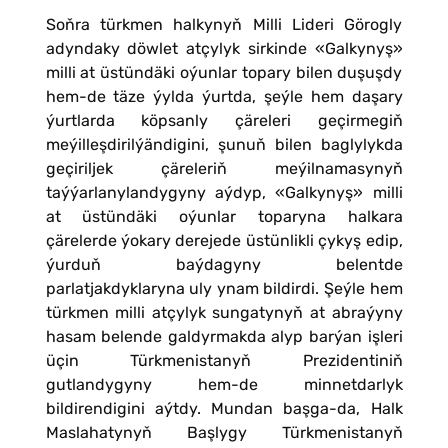
Soňra türkmen halkynyň Milli Lideri Görogly
adyndaky döwlet atçylyk sirkinde «Galkynyş»
milli at üstündäki oýunlar topary bilen duşuşdy
hem-de täze ýylda ýurtda, şeýle hem daşary
ýurtlarda köpsanly çäreleri geçirmegiň
meýilleşdirilýändigini, şunuň bilen baglylykda
geçiriljek çäreleriň meýilnamasynyň
taýýarlanylandygyny aýdyp, «Galkynyş» milli
at üstündäki oýunlar toparyna halkara
çärelerde ýokary derejede üstünlikli çykyş edip,
ýurduň baýdagyny belentde
parlatjakdyklaryna uly ynam bildirdi. Şeýle hem
türkmen milli atçylyk sungatynyň at abraýyny
hasam belende galdyrmakda alyp barýan işleri
üçin Türkmenistanyň Prezidentiniň
gutlandygyny hem-de minnetdarlyk
bildirendigini aýtdy. Mundan başga-da, Halk
Maslahatynyň Başlygy Türkmenistanyň