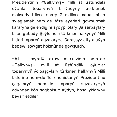
Prezidentiniň «Galkynyş» milli at üstündäki
oýunlar toparynyň binýadyny berkitmek
maksady bilen topary 3 million manat bilen
sylaglamak hem-de täze eýerleri gowşurmak
kararyna gelendigini aýdyp, olary Şa serpaýlary
bilen gutlady. Şeýle hem türkmen halkynyň Milli
Lideri toparyň agzalaryna Garaşsyz atly ajaýyp
bedewi sowgat hökmünde gowşurdy.
«At — myrat» okuw merkeziniň hem-de
«Galkynyş» milli at üstündäki oýunlar
toparynyň ýolbaşçylary türkmen halkynyň Milli
Liderine hem-de Türkmenistanyň Prezidentine
çagalaryň hem-de toparyň agzalarynyň
adyndan köp sagbolsun aýdyp, hoşallyklaryny
beýan etdiler.