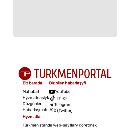
Biz barada
Biz bilen habarlaşyň
Mahabat
YouTube
Hyzmatdaşlyk
TikTok
Düzgünler
Telegram
Habarlaşmak
X (Twitter)
Hyzmatlar
Türkmenistanda web-saýtlary döretmek