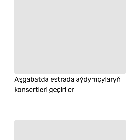
Aşgabatda estrada aýdymçylaryň
konsertleri geçiriler