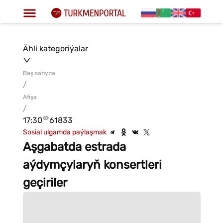
Ähli kategoriýalar
Baş sahypa
/
Afişa
/
17:30
61833
Sosial ulgamda paýlaşmak
Aşgabatda estrada
aýdymçylaryň konsertleri
geçiriler