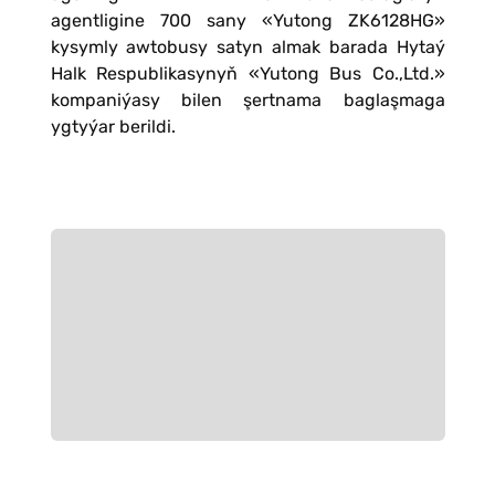
agentligine 700 sany «Yutong ZK6128HG»
kysymly awtobusy satyn almak barada Hytaý
Halk Respublikasynyň «Yutong Bus Сo.,Ltd.»
kompaniýasy bilen şertnama baglaşmaga
ygtyýar berildi.