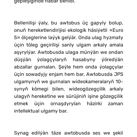
gepleşiginde habar berildi.
Bellenilişi ýaly, bu awtobus üç gapyly bolup,
onuň hereketlendirijisi ekologik häsiýetli «Euro
5» ölçeglerine laýyk gelýär. Onda ulag hyzmaty
üçin töleg geçirilişi sanly ulgam arkaly amala
aşyrylýar. Awtobusda ulaga münýän we ondan
düşýän ýolagçylaryň hasabyny ýöredýän
abzallar gurnalan. Şeýle hem onda ýolagçylar
üçin sowadyjy enjam hem bar. Awtobusda JPS
ulgamynyň we gurnalan wideokameralaryň 10-
synyň kömegi bilen, wideogözegçilik arkaly
ulagyň hereketine we sürüjiniň işine gözegçilik
etmek üçin ornaşdyrylan häzirki zaman
intellektual ulgamy bar.
Synag edilýän täze awtobusda ses we şekil