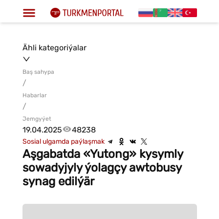
Ähli kategoriýalar
Baş sahypa
/
Habarlar
/
Jemgyýet
19.04.2025
48238
Sosial ulgamda paýlaşmak
Aşgabatda «Yutong» kysymly
sowadyjyly ýolagçy awtobusy
synag edilýär