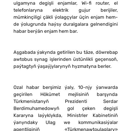
ulgamyna degişli enjamlar, Wi-fi router, el
telefonlaryna elektrik gujur berijiler,
mümkinçiligi çäkli ýolagçylar üçin enjam hem-
de ýolugrunda haýsy duralgalara gelnendigini
habar berýän enjam hem bar.
Aşgabada ýakynda getirilen bu täze, döwrebap
awtobus synag işlerinden üstünlikli geçensoň,
paýtagtyň ýaşaýjylarynyň hyzmatyna berler.
Ozal habar berşimiz ýaly, 10-njy ýanwarda
geçirilen Hökümet mejlisiniň barşynda
Türkmenistanyň Prezidenti Serdar
Berdimuhamedowyň gol çeken degişli
Kararyna laýyklykda, Ministrler Kabinetiniň
ýanyndaky Ulag we kommunikasiýalar
agentliginiň «Türkmenawtoulaglary»