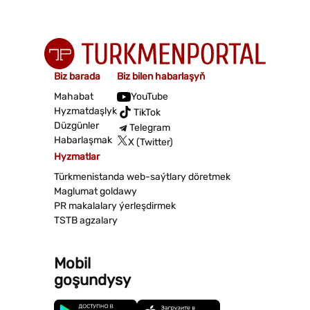
Biz barada
Biz bilen habarlaşyň
Mahabat
YouTube
Hyzmatdaşlyk
TikTok
Düzgünler
Telegram
Habarlaşmak
X (Twitter)
Hyzmatlar
Türkmenistanda web-saýtlary döretmek
Maglumat goldawy
PR makalalary ýerleşdirmek
TSTB agzalary
Mobil
goşundysy