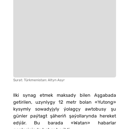
Surat: Türkmenistan: Altyn Asyr
Ilki synag etmek maksady bilen Aşgabada
getirilen, uzynlygy 12 metr bolan «Yutong»
kysymly sowadyjyly ýolagçy awtobusy şu
günler paýtagt şäheriň şaýollarynda hereket
edýär. Bu barada «Watan» habarlar