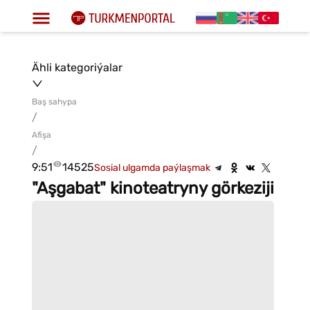
Ähli kategoriýalar
Baş sahypa
/
Afişa
/
9:51
14525
Sosial ulgamda paýlaşmak
"Aşgabat" kinoteatryny görkeziji