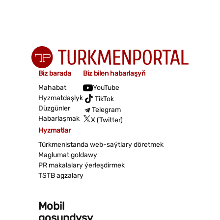
Biz barada
Biz bilen habarlaşyň
Mahabat
YouTube
Hyzmatdaşlyk
TikTok
Düzgünler
Telegram
Habarlaşmak
X (Twitter)
Hyzmatlar
Türkmenistanda web-saýtlary döretmek
Maglumat goldawy
PR makalalary ýerleşdirmek
TSTB agzalary
Mobil
goşundysy