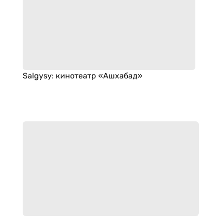
Salgysy
:
кинотеатр «Ашхабад»