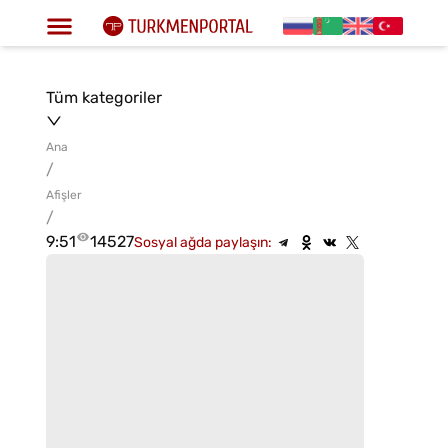
Tüm kategoriler
Ana
/
Afişler
/
9:51
14527
Sosyal ağda paylaşın: