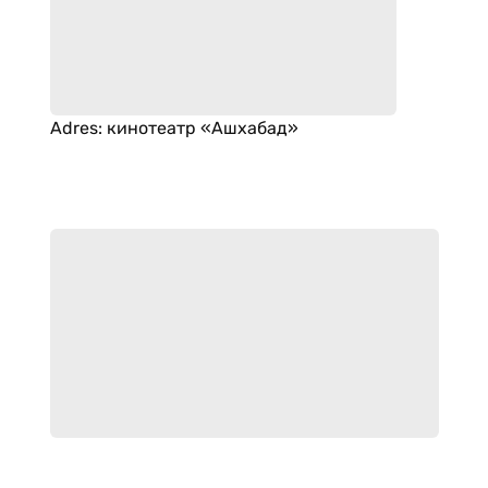
Adres
:
кинотеатр «Ашхабад»