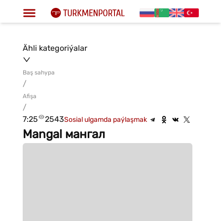
Ähli kategoriýalar
Baş sahypa
/
Afişa
/
7:25
2543
Sosial ulgamda paýlaşmak
Mangal мангал