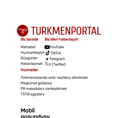
Biz barada
Biz bilen habarlaşyň
Mahabat
YouTube
Hyzmatdaşlyk
TikTok
Düzgünler
Telegram
Habarlaşmak
X (Twitter)
Hyzmatlar
Türkmenistanda web-saýtlary döretmek
Maglumat goldawy
PR makalalary ýerleşdirmek
TSTB agzalary
Mobil
goşundysy