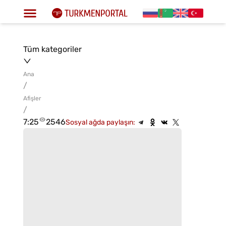
Tüm kategoriler
Ana
/
Afişler
/
7:25
2546
Sosyal ağda paylaşın: