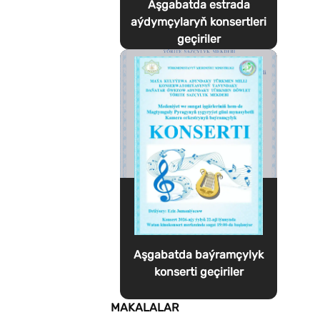
Aşgabatda estrada
aýdymçylaryň konsertleri
geçiriler
Aşgabatda baýramçylyk
konserti geçiriler
MAKALALAR