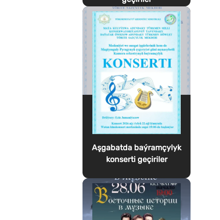
Aşgabatda baýramçylyk
konserti geçiriler