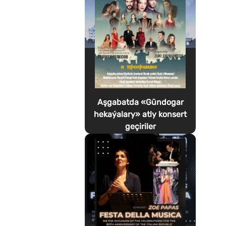
Aşgabatda «Gündogar
hekaýalary» atly konsert
geçiriler