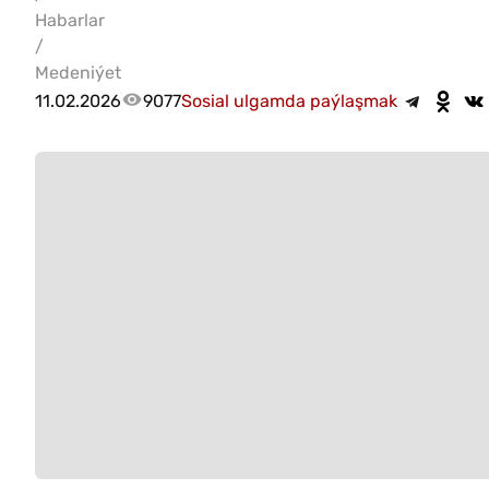
Habarlar
/
Medeniýet
11.02.2026
9077
Sosial ulgamda paýlaşmak