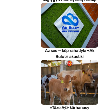
emeli aň keselleri suratlar
arkaly anyklaýar?
Az ses — köp rahatlyk: «Ak
Bulut» akustiki
potoloklarynyň
artykmaçlyklary
«Täze Aý» kärhanasy