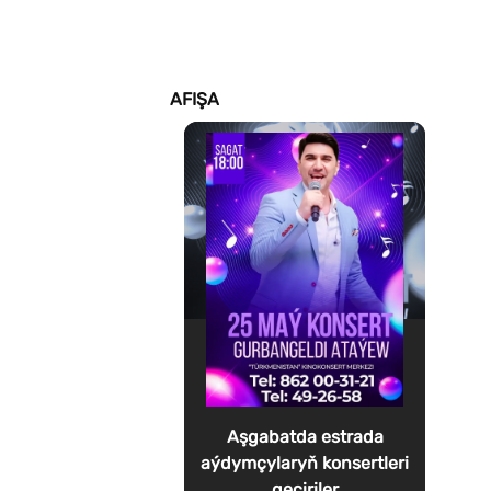
AFIŞA
Aşgabatda estrada
aýdymçylaryň konsertleri
geçiriler