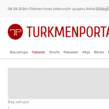
08.08.2026
|
«Türkmen howa ýollarynyň» uçuşlary
|
Arhiw
|
Gözleg
Baş sahypa
Habarlar
Shorts
Makalalar
Afişa
Biznes
Baş sahypa
/