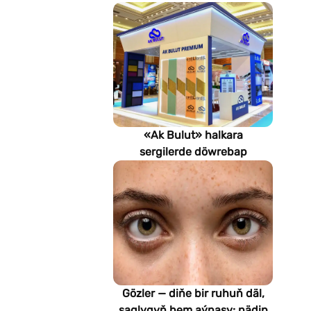
«Ak Bulut» halkara
sergilerde döwrebap
gurluşyk çözgütlerini
görkezýär
Gözler — diňe bir ruhuň däl,
saglygyň hem aýnasy: nädip