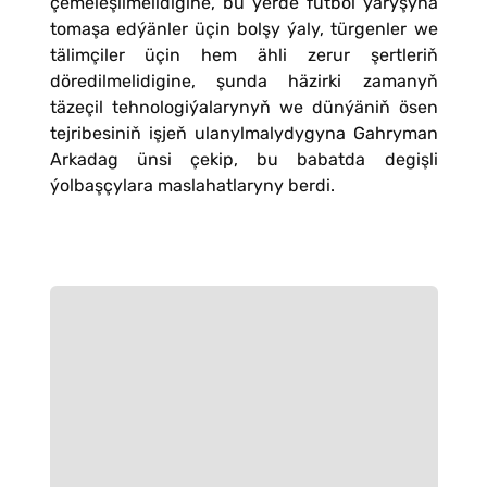
çemeleşilmelidigine, bu ýerde futbol ýaryşyna
tomaşa edýänler üçin bolşy ýaly, türgenler we
tälimçiler üçin hem ähli zerur şertleriň
döredilmelidigine, şunda häzirki zamanyň
täzeçil tehnologiýalarynyň we dünýäniň ösen
tejribesiniň işjeň ulanylmalydygyna Gahryman
Arkadag ünsi çekip, bu babatda degişli
ýolbaşçylara maslahatlaryny berdi.