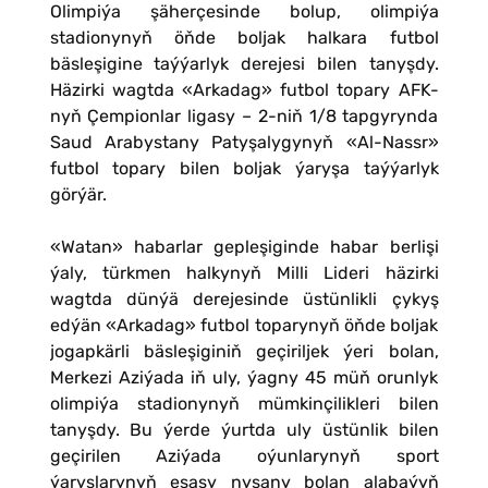
Olimpiýa şäherçesinde bolup, olimpiýa
stadionynyň öňde boljak halkara futbol
bäsleşigine taýýarlyk derejesi bilen tanyşdy.
Häzirki wagtda «Arkadag» futbol topary AFK-
nyň Çempionlar ligasy – 2-niň 1/8 tapgyrynda
Saud Arabystany Patyşalygynyň «Al-Nassr»
futbol topary bilen boljak ýaryşa taýýarlyk
görýär.
«Watan» habarlar gepleşiginde habar berlişi
ýaly, türkmen halkynyň Milli Lideri häzirki
wagtda dünýä derejesinde üstünlikli çykyş
edýän «Arkadag» futbol toparynyň öňde boljak
jogapkärli bäsleşiginiň geçiriljek ýeri bolan,
Merkezi Aziýada iň uly, ýagny 45 müň orunlyk
olimpiýa stadionynyň mümkinçilikleri bilen
tanyşdy. Bu ýerde ýurtda uly üstünlik bilen
geçirilen Aziýada oýunlarynyň sport
ýaryşlarynyň esasy nyşany bolan alabaýyň