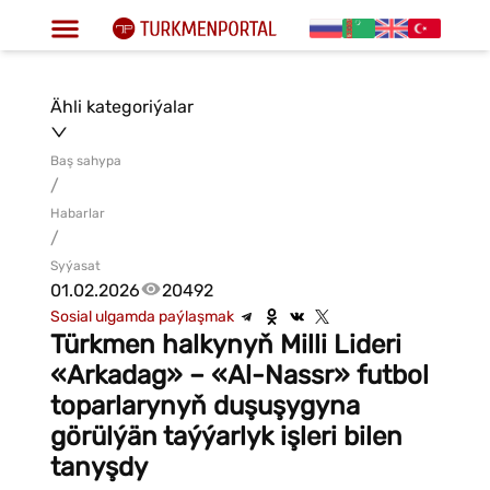
Ähli kategoriýalar
Baş sahypa
/
Habarlar
/
Syýasat
01.02.2026
20492
Sosial ulgamda paýlaşmak
Türkmen halkynyň Milli Lideri
«Arkadag» – «Al-Nassr» futbol
toparlarynyň duşuşygyna
görülýän taýýarlyk işleri bilen
tanyşdy