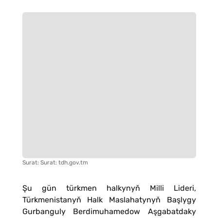
Surat: Surat: tdh.gov.tm
Şu gün türkmen halkynyň Milli Lideri,
Türkmenistanyň Halk Maslahatynyň Başlygy
Gurbanguly Berdimuhamedow Aşgabatdaky