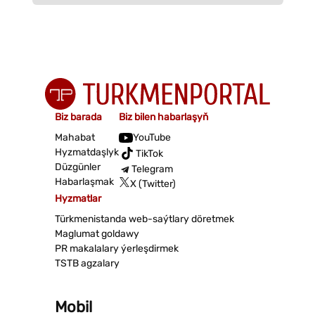
Biz barada
Biz bilen habarlaşyň
Mahabat
YouTube
Hyzmatdaşlyk
TikTok
Düzgünler
Telegram
Habarlaşmak
X (Twitter)
Hyzmatlar
Türkmenistanda web-saýtlary döretmek
Maglumat goldawy
PR makalalary ýerleşdirmek
TSTB agzalary
Mobil