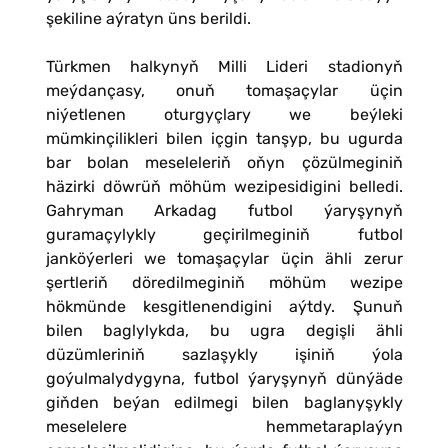
şekiline aýratyn üns berildi.
Türkmen halkynyň Milli Lideri stadionyň
meýdançasy, onuň tomaşaçylar üçin
niýetlenen oturgyçlary we beýleki
mümkinçilikleri bilen içgin tanşyp, bu ugurda
bar bolan meseleleriň oňyn çözülmeginiň
häzirki döwrüň möhüm wezipesidigini belledi.
Gahryman Arkadag futbol ýaryşynyň
guramaçylykly geçirilmeginiň futbol
janköýerleri we tomaşaçylar üçin ähli zerur
şertleriň döredilmeginiň möhüm wezipe
hökmünde kesgitlenendigini aýtdy. Şunuň
bilen baglylykda, bu ugra degişli ähli
düzümleriniň sazlaşykly işiniň ýola
goýulmalydygyna, futbol ýaryşynyň dünýäde
giňden beýan edilmegi bilen baglanyşykly
meselelere hemmetaraplaýyn