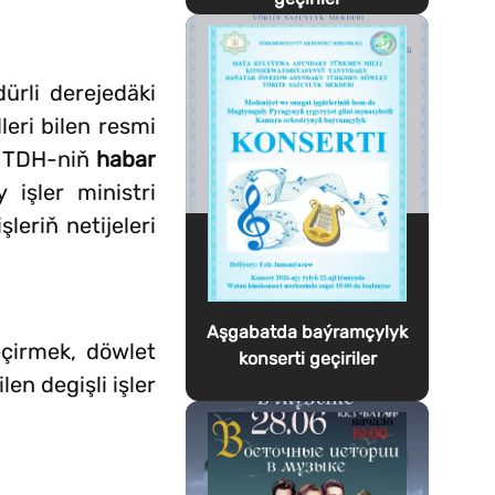
ürli derejedäki
leri bilen resmi
i. TDH-niň
habar
işler ministri
leriň netijeleri
Aşgabatda baýramçylyk
çirmek, döwlet
konserti geçiriler
en degişli işler