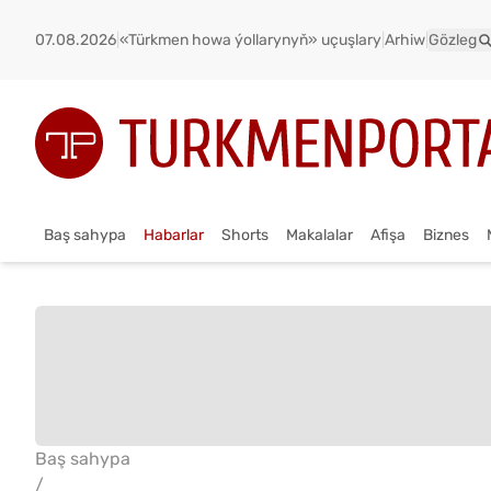
07.08.2026
|
«Türkmen howa ýollarynyň» uçuşlary
|
Arhiw
|
Gözleg
Baş sahypa
Habarlar
Shorts
Makalalar
Afişa
Biznes
Baş sahypa
/