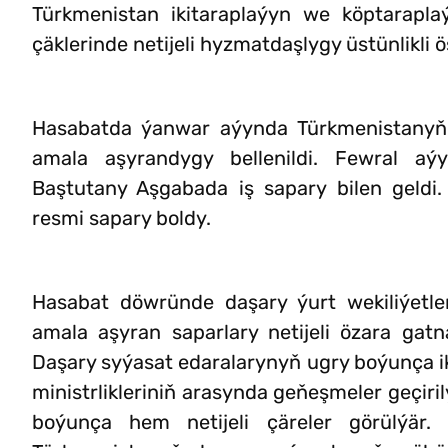
Türkmenistan ikitaraplaýyn we köptarapl
çäklerinde netijeli hyzmatdaşlygy üstünlikli 
Hasabatda ýanwar aýynda Türkmenistanyň
amala aşyrandygy bellenildi. Fewral aý
Baştutany Aşgabada iş sapary bilen geldi
resmi sapary boldy.
Hasabat döwründe daşary ýurt wekiliýetler
amala aşyran saparlary netijeli özara gat
Daşary syýasat edaralarynyň ugry boýunça iki
ministrlikleriniň arasynda geňeşmeler geçir
boýunça hem netijeli çäreler görülýär. 