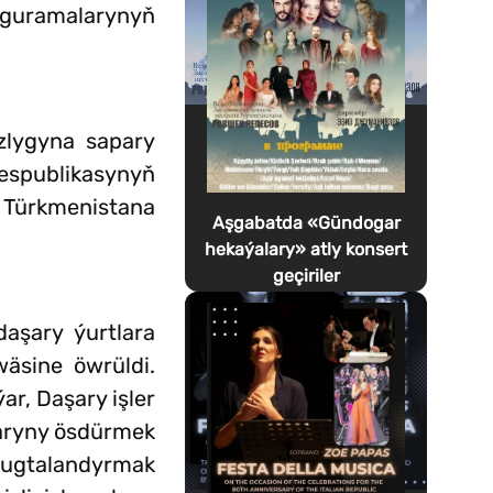
 guramalarynyň
zlygyna sapary
espublikasynyň
 Türkmenistana
Aşgabatda «Gündogar
hekaýalary» atly konsert
geçiriler
daşary ýurtlara
wäsine öwrüldi.
ar, Daşary işler
laryny ösdürmek
pugtalandyrmak