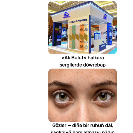
«Ak Bulut» halkara
sergilerde döwrebap
gurluşyk çözgütlerini
görkezýär
Gözler — diňe bir ruhuň däl,
saglygyň hem aýnasy: nädip