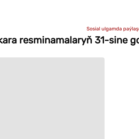
Sosial ulgamda paýla
ara resminamalaryň 31-sine gol