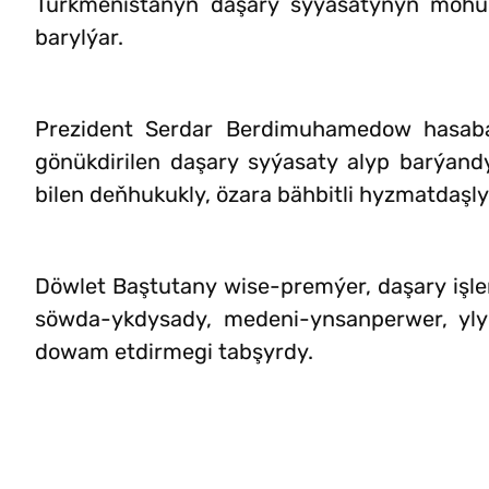
Türkmenistanyň daşary syýasatynyň möhüm 
barylýar.
Prezident Serdar Berdimuhamedow hasaba
gönükdirilen daşary syýasaty alyp barýand
bilen deňhukukly, özara bähbitli hyzmatdaşlyg
Döwlet Baştutany wise-premýer, daşary işler
söwda-ykdysady, medeni-ynsanperwer, ylym
dowam etdirmegi tabşyrdy.