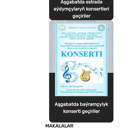
Aşgabatda estrada
aýdymçylaryň konsertleri
geçiriler
Aşgabatda baýramçylyk
konserti geçiriler
MAKALALAR