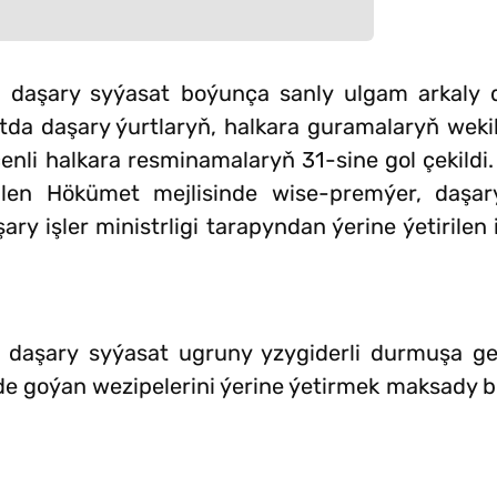
a daşary syýasat boýunça sanly ulgam arkaly d
tda daşary ýurtlaryň, halkara guramalaryň wekil
 çenli halkara resminamalaryň 31-sine gol çekild
len Hökümet mejlisinde wise-premýer, daşary 
y işler ministrligi tarapyndan ýerine ýetirilen iş
daşary syýasat ugruny yzygiderli durmuşa ge
 goýan wezipelerini ýerine ýetirmek maksady bil