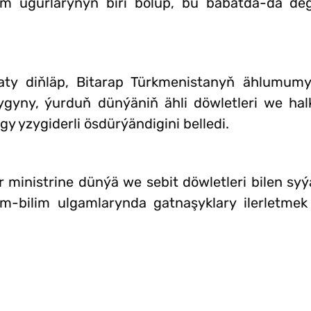
ugurlarynyň biri bolup, bu babatda-da degiş
ty diňläp, Bitarap Türkmenistanyň ählumum
ygyny, ýurduň dünýäniň ähli döwletleri we ha
y yzygiderli ösdürýändigini belledi.
 ministrine dünýä we sebit döwletleri bilen syý
-bilim ulgamlarynda gatnaşyklary ilerletmek 