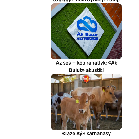
emeli aň keselleri suratlar
arkaly anyklaýar?
Az ses — köp rahatlyk: «Ak
Bulut» akustiki
potoloklarynyň
artykmaçlyklary
«Täze Aý» kärhanasy