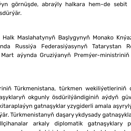
aýyn görnüşde, abraýly halkara hem-de sebit
ösdürýär.
 Halk Maslahatynyň Başlygynyň Monako Knýa
ynda Russiýa Federasiýasynyň Tatarystan R
. Mart aýynda Gruziýanyň Premýer-ministriniň
iniň Türkmenistana, türkmen wekiliýetleriniň 
naşyklaryň okgunly ösdürilýändiginiň aýdyň gü
taraplaýyn gatnaşyklar yzygiderli amala aşyrylý
ilýär. Türkmenistanyň daşary ykdysady gatnaşyk
Ilçihanalar arkaly diplomatik gatnaşyklary 