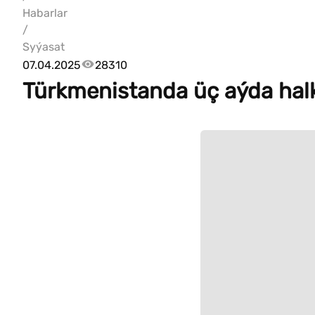
Habarlar
/
Syýasat
07.04.2025
28310
Türkmenistanda üç aýda halk