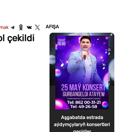
AFIŞA
şmak
 çekildi
Aşgabatda estrada
aýdymçylaryň konsertleri
geçiriler