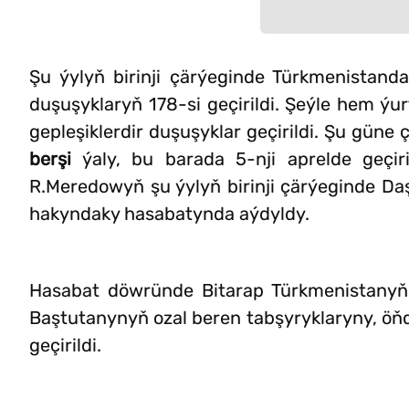
Şu ýylyň birinji çärýeginde Türkmenistand
duşuşyklaryň 178-si geçirildi. Şeýle hem ýur
gepleşiklerdir duşuşyklar geçirildi. Şu güne
berşi
ýaly, bu barada 5-nji aprelde geçiri
R.Meredowyň şu ýylyň birinji çärýeginde Daşar
hakyndaky hasabatynda aýdyldy.
Hasabat döwründe Bitarap Türkmenistanyň 
Baştutanynyň ozal beren tabşyryklaryny, öňde
geçirildi.