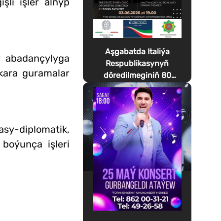
li işler alnyp
Aşgabatda Italiýa
y abadançylyga
Respublikasynyň
lkara guramalar
döredilmeginiň 80
ýyllygyna bagyşlanan
Festa della Musica
geçirilýär
asy-diplomatik,
boýunça işleri