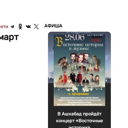
АФИША
сети
март
В Ашхабад пройдёт
концерт «Восточные
истории»