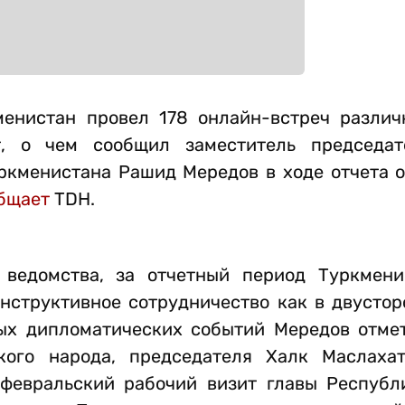
менистан провел 178 онлайн-встреч различ
, о чем сообщил заместитель председат
ркменистана Рашид Мередов в ходе отчета о
бщает
TDH.
 ведомства, за отчетный период Туркмен
структивное сотрудничество как в двусторо
ых дипломатических событий Мередов отме
кого народа, председателя Халк Маслаха
февральский рабочий визит главы Республ