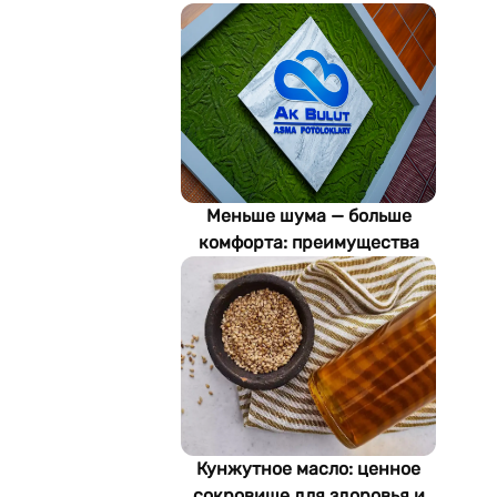
Меньше шума — больше
комфорта: преимущества
акустических потолков Ak
Bulut
Кунжутное масло: ценное
сокровище для здоровья и