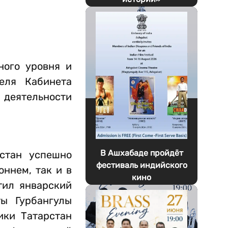
ного уровня и
еля Кабинета
 деятельности
В Ашхабаде пройдёт
истан успешно
фестиваль индийского
ннем, так и в
кино
тил январский
ты Гурбангулы
ики Татарстан