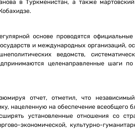
нова в Туркменистан, а также мартовски
Кобахидзе.
регулярной основе проводятся официальные
государств и международных организаций, о
неполитических ведомств, систематическ
едпринимаются целенаправленные шаги по
зюмируя отчет, отметил, что независимы
у, нацеленную на обеспечение всеобщего бл
сширять установленные отношения со стр
оргово-экономической, культурно-гуманитар