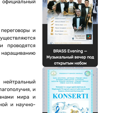
й официальный
 переговоры и
существляются
и проводятся
BRASS Evening —
 наращиванию
Музыкальный вечер под
открытым небом
й нейтральный
агополучия, и
анами мира и
ной и научно-