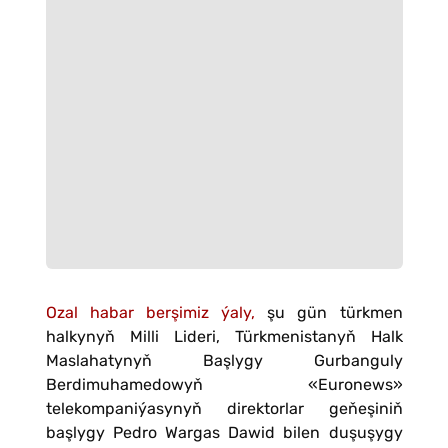
Ozal habar berşimiz ýaly,
şu gün türkmen
halkynyň Milli Lideri, Türkmenistanyň Halk
Maslahatynyň Başlygy Gurbanguly
Berdimuhamedowyň «Euronews»
telekompaniýasynyň direktorlar geňeşiniň
başlygy Pedro Wargas Dawid bilen duşuşygy