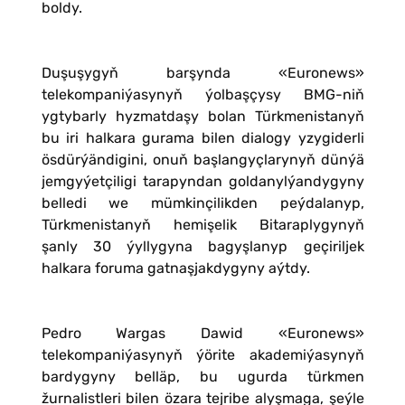
boldy.
Duşuşygyň barşynda «Euronews»
telekompaniýasynyň ýolbaşçysy BMG-niň
ygtybarly hyzmatdaşy bolan Türkmenistanyň
bu iri halkara gurama bilen dialogy yzygiderli
ösdürýändigini, onuň başlangyçlarynyň dünýä
jemgyýetçiligi tarapyndan goldanylýandygyny
belledi we mümkinçilikden peýdalanyp,
Türkmenistanyň hemişelik Bitaraplygynyň
şanly 30 ýyllygyna bagyşlanyp geçiriljek
halkara foruma gatnaşjakdygyny aýtdy.
Pedro Wargas Dawid «Euronews»
telekompaniýasynyň ýörite akademiýasynyň
bardygyny belläp, bu ugurda türkmen
žurnalistleri bilen özara tejribe alyşmaga, şeýle