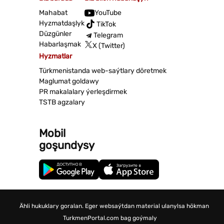
Mahabat
YouTube
Hyzmatdaşlyk
TikTok
Düzgünler
Telegram
Habarlaşmak
X (Twitter)
Hyzmatlar
Türkmenistanda web-saýtlary döretmek
Maglumat goldawy
PR makalalary ýerleşdirmek
TSTB agzalary
Mobil
goşundysy
Ähli hukuklary goralan. Eger websaýtdan material ulanylsa hökman
TurkmenPortal.com bag goýmaly