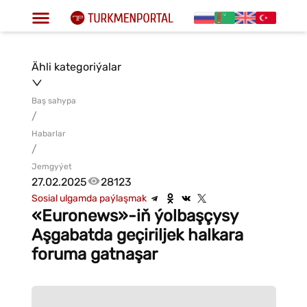
Ähli kategoriýalar
Baş sahypa
/
Habarlar
/
Jemgyýet
27.02.2025
28123
Sosial ulgamda paýlaşmak
«Euronews»-iň ýolbaşçysy
Aşgabatda geçiriljek halkara
foruma gatnaşar