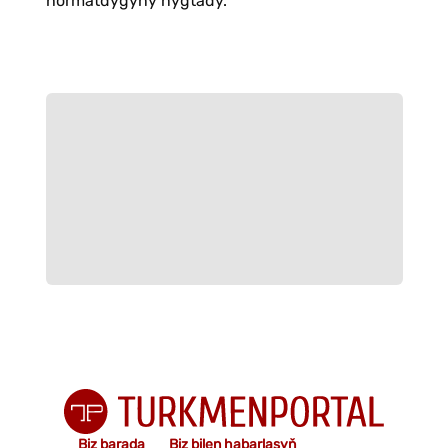
hormatdygyny nygtady.
Biz barada
Biz bilen habarlaşyň