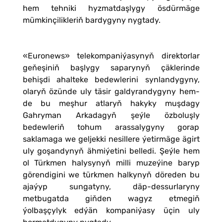
hem tehniki hyzmatdaşlygy ösdürmäge
mümkinçilikleriň bardygyny nygtady.
«Euronews» telekompaniýasynyň direktorlar
geňeşiniň başlygy saparynyň çäklerinde
behişdi ahalteke bedewlerini synlandygyny,
olaryň özünde uly täsir galdyrandygyny hem-
de bu meşhur atlaryň hakyky muşdagy
Gahryman Arkadagyň şeýle özboluşly
bedewleriň tohum arassalygyny gorap
saklamaga we geljekki nesillere ýetirmäge ägirt
uly goşandynyň ähmiýetini belledi. Şeýle hem
ol Türkmen halysynyň milli muzeýine baryp
görendigini we türkmen halkynyň döreden bu
ajaýyp sungatyny, däp-dessurlaryny
metbugatda giňden wagyz etmegiň
ýolbaşçylyk edýän kompaniýasy üçin uly