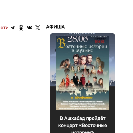
АФИША
сети
В Ашхабад пройдёт
концерт «Восточные
истории»