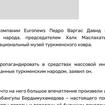
екомпании Euronews Педро Варгас Давид
 народа, председателем Халк Маслахат
ациональный музей туркменского ковра.
ропагандировать в средствах массовой и
данные туркменским народом, заявил он.
 что на него большое впечатление произвели
рбангулы Бердымухамедова – настоящего по