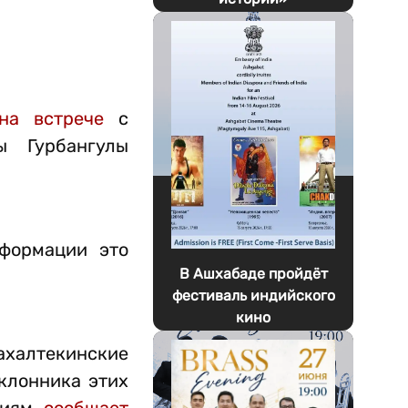
на встрече
с
ы Гурбангулы
нформации это
В Ашхабаде пройдёт
фестиваль индийского
кино
 ахалтекинские
клонника этих