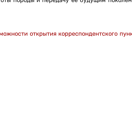
тоты породы и передачу её будущим поколе
можности открытия корреспондентского пунк