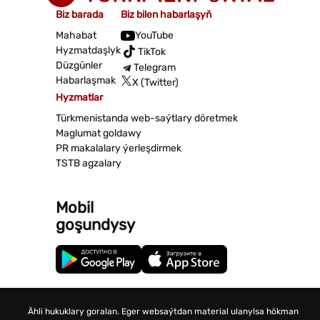
Biz barada
Biz bilen habarlaşyň
Mahabat
YouTube
Hyzmatdaşlyk
TikTok
Düzgünler
Telegram
Habarlaşmak
X (Twitter)
Hyzmatlar
Türkmenistanda web-saýtlary döretmek
Maglumat goldawy
PR makalalary ýerleşdirmek
TSTB agzalary
Mobil
goşundysy
Ähli hukuklary goralan. Eger websaýtdan material ulanylsa hökman