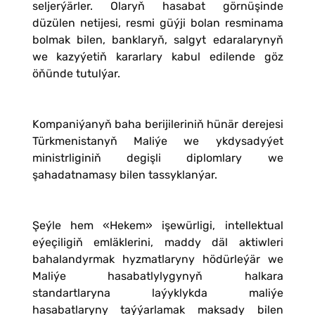
seljerýärler. Olaryň hasabat görnüşinde
düzülen netijesi, resmi güýji bolan resminama
bolmak bilen, banklaryň, salgyt edaralarynyň
we kazyýetiň kararlary kabul edilende göz
öňünde tutulýar.
Kompaniýanyň baha berijileriniň hünär derejesi
Türkmenistanyň Maliýe we ykdysadyýet
ministrliginiň degişli diplomlary we
şahadatnamasy bilen tassyklanýar.
Şeýle hem «Hekem» işewürligi, intellektual
eýeçiligiň emläklerini, maddy däl aktiwleri
bahalandyrmak hyzmatlaryny hödürleýär we
Maliýe hasabatlylygynyň halkara
standartlaryna laýyklykda maliýe
hasabatlaryny taýýarlamak maksady bilen