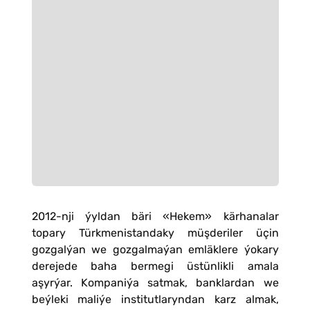
2012-nji ýyldan bäri «Hekem» kärhanalar
topary Türkmenistandaky müşderiler üçin
gozgalýan we gozgalmaýan emläklere ýokary
derejede baha bermegi üstünlikli amala
aşyrýar. Kompaniýa satmak, banklardan we
beýleki maliýe institutlaryndan karz almak,