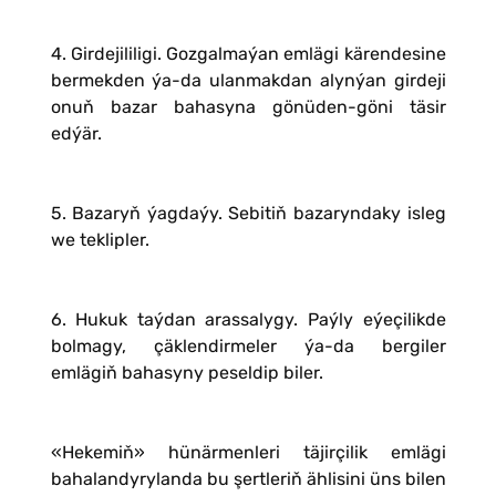
4. Girdejililigi. Gozgalmaýan emlägi kärendesine
bermekden ýa-da ulanmakdan alynýan girdeji
onuň bazar bahasyna gönüden-göni täsir
edýär.
5. Bazaryň ýagdaýy. Sebitiň bazaryndaky isleg
we teklipler.
6. Hukuk taýdan arassalygy. Paýly eýeçilikde
bolmagy, çäklendirmeler ýa-da bergiler
emlägiň bahasyny peseldip biler.
«Hekemiň» hünärmenleri täjirçilik emlägi
bahalandyrylanda bu şertleriň ählisini üns bilen