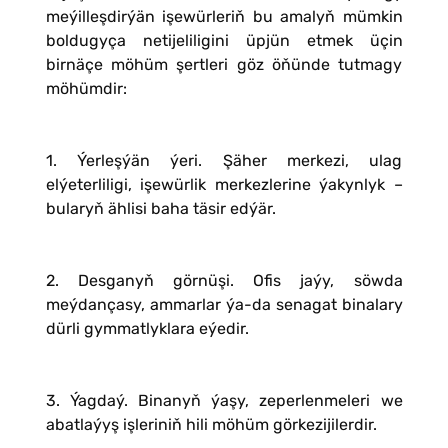
meýilleşdirýän işewürleriň bu amalyň mümkin
boldugyça netijeliligini üpjün etmek üçin
birnäçe möhüm şertleri göz öňünde tutmagy
möhümdir:
1. Ýerleşýän ýeri. Şäher merkezi, ulag
elýeterliligi, işewürlik merkezlerine ýakynlyk –
bularyň ählisi baha täsir edýär.
2. Desganyň görnüşi. Ofis jaýy, söwda
meýdançasy, ammarlar ýa-da senagat binalary
dürli gymmatlyklara eýedir.
3. Ýagdaý. Binanyň ýaşy, zeperlenmeleri we
abatlaýyş işleriniň hili möhüm görkezijilerdir.