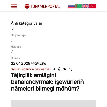
Ähli kategoriýalar
Baş sahypa
/
Habarlar
/
Biznes
22.01.2025
29286
Sosial ulgamda paýlaşmak
Täjirçilik emlägini
bahalandyrmak: işewürleriň
nämeleri bilmegi möhüm?