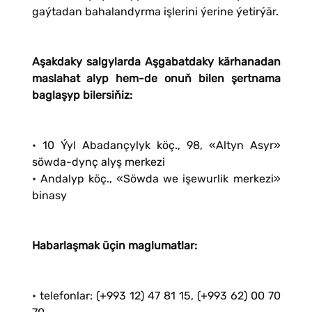
gaýtadan bahalandyrma işlerini ýerine ýetirýär.
Aşakdaky salgylarda Aşgabatdaky kärhanadan
maslahat alyp hem-de onuň bilen şertnama
baglaşyp bilersiňiz:
• 10 Ýyl Abadançylyk köç., 98, «Altyn Asyr»
söwda-dynç alyş merkezi
• Andalyp köç., «Söwda we işewurlik merkezi»
binasy
Habarlaşmak üçin maglumatlar:
• telefonlar: (+993 12) 47 81 15, (+993 62) 00 70