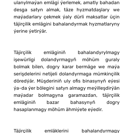
ulanylmaýan emlägi ýerlemek, amatly bahadan
desga satyn almak, täze hyzmatdaşlary we
maýadarlary çekmek ýaly dürli maksatlar üçin
täjirçilik emlägini bahalandyrmak hyzmatlaryny
ýerine ýetirýär.
Täjirçilik emläginiň bahalandyrylmagy
işewürligi dolandyrmagyň möhüm guraly
bolmak bilen, dogry karar bermäge we maýa
serişdelerini netijeli dolandyrmaga mümkinçilik
döredýär. Müşderiniň uly ofis binasynyň eýesi
ýa-da ýer bölegini satyn almagy meýilleşdirýän
maýadar bolmagyna garamazdan, täjirçilik
emläginiň bazar bahasynyň dogry
hasaplanmagy möhüm ähmiýete eýedir.
Täjirçilik emläklerini bahalandyrmagy