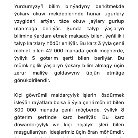
Ýurdumyzyň bilim binýadyny berkitmekde
ýokary okuw mekdeplerinde hünär ugurlary
yzygiderli artýar, täze okuw jaýlary gurlup
ulanmaga berilýär. Şunda talyp ýaşlaryň
bilimine ýardam etmek maksady bilen, ýeňillikli
talyp karzlary hödürlenilýär. Bu karz 3 ýyla çenli
möhlet bilen 42 000 manada çenli möçberde,
ýyllyk 5 göterim şerti bilen berilýär. Bu
mümkinçilik ýaşlaryň ýokary bilim almagy üçin
zerur maliýe goldawyny üpjün etmäge
gönükdirilendir.
Kiçi göwrümli maldarçylyk işlerini ösdürmek
isleýän raýatlara bolsa 5 ýyla çenli möhlet bilen
300 000 manada çenli möçberde, ýyllyk 8
göterim şertinde karz berilýär. Bu karz
dowardarçylyk we kiçi hojalyk işleri bilen
meşgullanýan ildeşlerimiz üçin örän möhümdir.