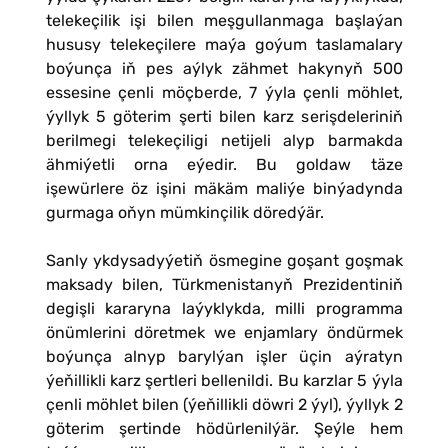
telekeçilik işi bilen meşgullanmaga başlaýan
hususy telekeçilere maýa goýum taslamalary
boýunça iň pes aýlyk zähmet hakynyň 500
essesine çenli möçberde, 7 ýyla çenli möhlet,
ýyllyk 5 göterim şerti bilen karz serişdeleriniň
berilmegi telekeçiligi netijeli alyp barmakda
ähmiýetli orna eýedir. Bu goldaw täze
işewürlere öz işini mäkäm maliýe binýadynda
gurmaga oňyn mümkinçilik döredýär.
Sanly ykdysadyýetiň ösmegine goşant goşmak
maksady bilen, Türkmenistanyň Prezidentiniň
degişli kararyna laýyklykda, milli programma
önümlerini döretmek we enjamlary öndürmek
boýunça alnyp barylýan işler üçin aýratyn
ýeňillikli karz şertleri bellenildi. Bu karzlar 5 ýyla
çenli möhlet bilen (ýeňillikli döwri 2 ýyl), ýyllyk 2
göterim şertinde hödürlenilýär. Şeýle hem