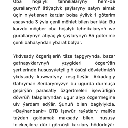
Oba hojalyk tehnikalaryny hem-de
gurallarynyň ätiýaçlyk şaýlaryny satyn almak
üçin niýetlenen karzlar bolsa ýyllyk 1 göterim
esasynda 3 ýyla çenli möhlet bilen berilýär. Bu
karzda möçber oba hojalyk tehnikalarynň we
gurallarynyň ätiýaçlyk şaýlarynyň 85 göterime
çenli bahasyndan ybarat bolýar.
Ykdysady özgerişleriň täze tapgyrynda, bazar
gatnaşyklarynyň yzygiderli özgerýän
şertlerinde hususyýetçiligiň ösüşi döwletimiziň
ykdysady kuwwatyny kesgitleýär. Arkadagly
Gahryman Serdarymyzyň bu ugurda durmuşa
geçirýän parasatly özgertmeleri işewürligiň
döwrüň talaplaryndan ugur alyp özgermegine
uly ýardam edýär. Şunuň bilen baglylykda,
«Daýhanbank» DTB işewür raýatlary maliýe
taýdan goldamak maksady bilen, hususy
telekeçilere dürli görnüşli karzlary hödürleýär.