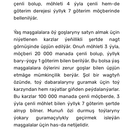
çenli bolup, möhleti 4 ýyla çenli hem-de
göterim derejesi ýyllyk 7 göterim möçberinde
bellenilýär.
Ýaş maşgalalara öý goşlaryny satyn almak üçin
niýetlenen karzlar ýeňillikli şertde nagt
görnüşinde üpjün edilýär. Onuň möhleti 3 ýyla,
möçberi 20 000 manada çenli bolup, ýyllyk
bary-ýogy 1 göterim bilen berilýär. Bu bolsa ýaş
maşgalalara öýlerini zerur goşlar bilen üpjün
etmäge mümkinçilik berýär. Şol bir wagtyň
özünde, toý dabaralaryny guramak üçin toý
karzyndan hem raýatlar giňden peýdalanýarlar.
Bu karzlar 100 000 manada çenli möçberde, 3
ýyla çenli möhlet bilen ýyllyk 7 göterim şertde
alnyp bilner. Munuň özi durmuş toýlaryny
ýokary guramaçylykly geçirmek isleýän
maşgalalar üçin has-da netijelidir.