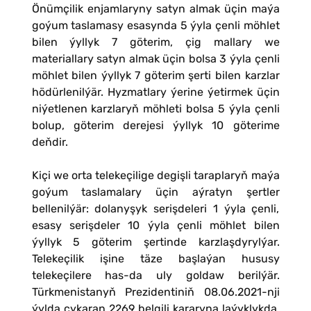
Önümçilik enjamlaryny satyn almak üçin maýa
goýum taslamasy esasynda 5 ýyla çenli möhlet
bilen ýyllyk 7 göterim, çig mallary we
materiallary satyn almak üçin bolsa 3 ýyla çenli
möhlet bilen ýyllyk 7 göterim şerti bilen karzlar
hödürlenilýär. Hyzmatlary ýerine ýetirmek üçin
niýetlenen karzlaryň möhleti bolsa 5 ýyla çenli
bolup, göterim derejesi ýyllyk 10 göterime
deňdir.
Kiçi we orta telekeçilige degişli taraplaryň maýa
goýum taslamalary üçin aýratyn şertler
bellenilýär: dolanyşyk serişdeleri 1 ýyla çenli,
esasy serişdeler 10 ýyla çenli möhlet bilen
ýyllyk 5 göterim şertinde karzlaşdyrylýar.
Telekeçilik işine täze başlaýan hususy
telekeçilere has-da uly goldaw berilýär.
Türkmenistanyň Prezidentiniň 08.06.2021-nji
ýylda çykaran 2269 belgili kararyna laýyklykda,