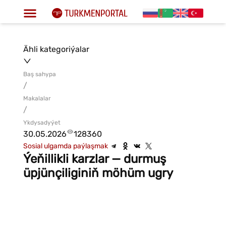
Ähli kategoriýalar
Baş sahypa
/
Makalalar
/
Ykdysadyýet
30.05.2026
128360
Sosial ulgamda paýlaşmak
Ýeňillikli karzlar — durmuş
üpjünçiliginiň möhüm ugry