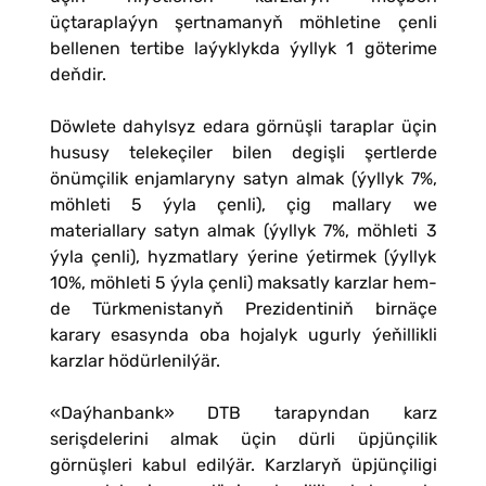
üçtaraplaýyn şertnamanyň möhletine çenli
bellenen tertibe laýyklykda ýyllyk 1 göterime
deňdir.
Döwlete dahylsyz edara görnüşli taraplar üçin
hususy telekeçiler bilen degişli şertlerde
önümçilik enjamlaryny satyn almak (ýyllyk 7%,
möhleti 5 ýyla çenli), çig mallary we
materiallary satyn almak (ýyllyk 7%, möhleti 3
ýyla çenli), hyzmatlary ýerine ýetirmek (ýyllyk
10%, möhleti 5 ýyla çenli) maksatly karzlar hem-
de Türkmenistanyň Prezidentiniň birnäçe
karary esasynda oba hojalyk ugurly ýeňillikli
karzlar hödürlenilýär.
«Daýhanbank» DTB tarapyndan karz
serişdelerini almak üçin dürli üpjünçilik
görnüşleri kabul edilýär. Karzlaryň üpjünçiligi