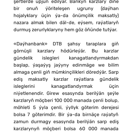
şertlerde üpjün edilýär. Bankyň karzlary diňe
bir onuň ýöriteleşen ugruny (daýhan
hojalyklary üçin ýa-da önümçilik maksatly)
nazara almak bilen däl-de, eýsem, raýatlaryň
durmuş zerurlyklaryny hem göz öňünde tutýar.
«Daýhanbank» DTB şahsy taraplara giň
görnüşli karzlary hödürleýär. Bu karzlar
gündelik islegleri kanagatlandyrmakdan
başlap, ýaşaýyş jaýyny edinmäge we bilim
almaga çenli giň mümkinçilikleri döredýär. Sarp
ediş maksatly karzlar raýatlara gündelik
isleglerini kanagatlandyrmak üçin
niýetlenendir. Girew esasynda berilýän şeýle
karzlaryň möçberi 100 000 manada çenli bolup,
möhleti 5 ýyla çenli, ýyllyk göterim derejesi
bolsa 7 göterimdir. Bir ýa-da birnäçe raýatyň
zamun durmagy esasynda berilýän sarp ediş
karzlarynyň möçberi bolsa 60 000 manada