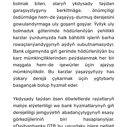
bolmak bilen, olaryň ykdysady taýdan
garaşsyzlygyny berkitmäge, önümçiligi
ösdürmäge hem-de ýaşaýyş-durmuş derejesini
gowulandyrmaga uly goşant goşýar. Ýyllyk uly
bolmadyk göterimde hödürlenilýän ýeňillikli
karzlar ýurdumyzda halk bähbitli işleriň barha
rowaçlanýandygynyň aýdyň subutnamasydyr.
Bank ulgamynda giň gerimde hödürlenilýän bu
karz mümkinçiliklerinden peýdalanmak her bir
maşgala hem-de işewürler üçin ajaýyp
mümkinçilikdir. Bu karzlar ýaşaýşyňyzy has
ýokary derejä çykarmak üçin ygtybarly
basgançak bolup hyzmat eder.
Ykdysady taýdan ösen döwletlerde raýatlaryň
maliýe elýeterliligi we bank hyzmatlarynyň giň
derejeliligi jemgyýetiň abadançylygynyň esasy
görkezijileriniň biri hasaplanylýar.
«Daýhanbank» DTB bu ugurdaky işlere netijeli