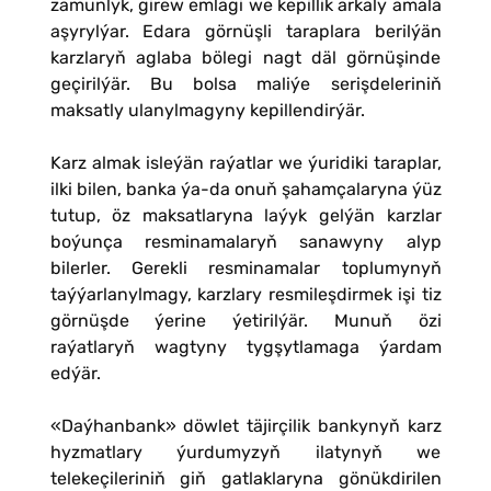
zamunlyk, girew emlägi we kepillik arkaly amala
aşyrylýar. Edara görnüşli taraplara berilýän
karzlaryň aglaba bölegi nagt däl görnüşinde
geçirilýär. Bu bolsa maliýe serişdeleriniň
maksatly ulanylmagyny kepillendirýär.
Karz almak isleýän raýatlar we ýuridiki taraplar,
ilki bilen, banka ýa-da onuň şahamçalaryna ýüz
tutup, öz maksatlaryna laýyk gelýän karzlar
boýunça resminamalaryň sanawyny alyp
bilerler. Gerekli resminamalar toplumynyň
taýýarlanylmagy, karzlary resmileşdirmek işi tiz
görnüşde ýerine ýetirilýär. Munuň özi
raýatlaryň wagtyny tygşytlamaga ýardam
edýär.
«Daýhanbank» döwlet täjirçilik bankynyň karz
hyzmatlary ýurdumyzyň ilatynyň we
telekeçileriniň giň gatlaklaryna gönükdirilen