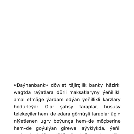
«Daýhanbank» döwlet täjirçilik banky häzirki
wagtda raýatlara dürli maksatlaryny ýeňillikli
amal etmäge ýardam edýän ýeňillikli karzlary
hödürleýär. Olar şahsy taraplar, hususy
telekeçiler hem-de edara görnüşli taraplar üçin
niýetlenen ugry boýunça hem-de möçberine
hem-de goýulýan girewe laýyklykda, ýeňil