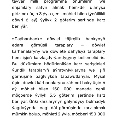
taýýar milli programma önümlerini we
enjamlary satyn almak hem-de ulanyşa
girizmek üçin 3 ýyla çenli möhlet bilen (ýeňillikli
döwri 6 aý) ýyllyk 2 göterim şertinde karz
berilýär.
«Daýhanbank» döwlet täjirçilik bankynyň
edara görnüşli taraplary — döwlet
kärhanalaryny we döwlete dahylsyz taraplary
hem işjeň karzlaşdyrýandygyny bellemelidiris.
Bu düzümlere hödürlenilýän karz serişdeleri
ýuridik taraplaryň aýratynlyklaryna we işiň
görnüşine baglylykda tapawutlanýar. Mysal
üçin, döwlet kärhanalaryna zähmet haky üçin 6
aý möhlet bilen 150 000 manada çenli
möçberde ýyllyk 5,5 göterim şertinde karz
berilýär. Öňki karzlarynyň galyndysy bolmadyk
ýagdaýynda, nagt däl görnüşinde karz almak
mümkin bolup, möhleti 2 ýyla, möçberi 150 000