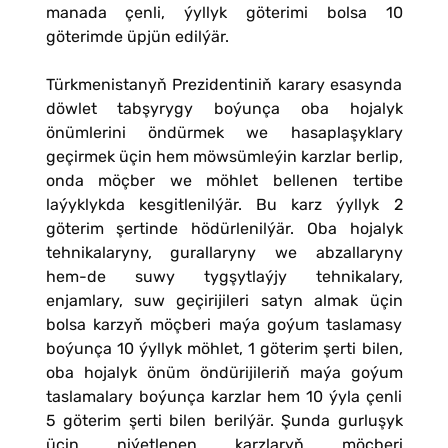
manada çenli, ýyllyk göterimi bolsa 10
göterimde üpjün edilýär.
Türkmenistanyň Prezidentiniň karary esasynda
döwlet tabşyrygy boýunça oba hojalyk
önümlerini öndürmek we hasaplaşyklary
geçirmek üçin hem möwsümleýin karzlar berlip,
onda möçber we möhlet bellenen tertibe
laýyklykda kesgitlenilýär. Bu karz ýyllyk 2
göterim şertinde hödürlenilýär. Oba hojalyk
tehnikalaryny, gurallaryny we abzallaryny
hem-de suwy tygşytlaýjy tehnikalary,
enjamlary, suw geçirijileri satyn almak üçin
bolsa karzyň möçberi maýa goýum taslamasy
boýunça 10 ýyllyk möhlet, 1 göterim şerti bilen,
oba hojalyk önüm öndürijileriň maýa goýum
taslamalary boýunça karzlar hem 10 ýyla çenli
5 göterim şerti bilen berilýär. Şunda gurluşyk
üçin niýetlenen karzlaryň möçberi