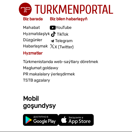
Biz barada
Biz bilen habarlaşyň
Mahabat
YouTube
Hyzmatdaşlyk
TikTok
Düzgünler
Telegram
Habarlaşmak
X (Twitter)
Hyzmatlar
Türkmenistanda web-saýtlary döretmek
Maglumat goldawy
PR makalalary ýerleşdirmek
TSTB agzalary
Mobil
goşundysy