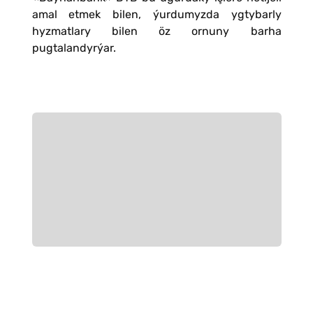
amal etmek bilen, ýurdumyzda ygtybarly
hyzmatlary bilen öz ornuny barha
pugtalandyrýar.