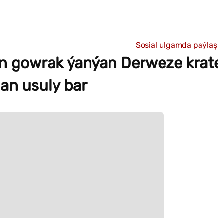
Sosial ulgamda paýla
an gowrak ýanýan Derweze krate
an usuly bar