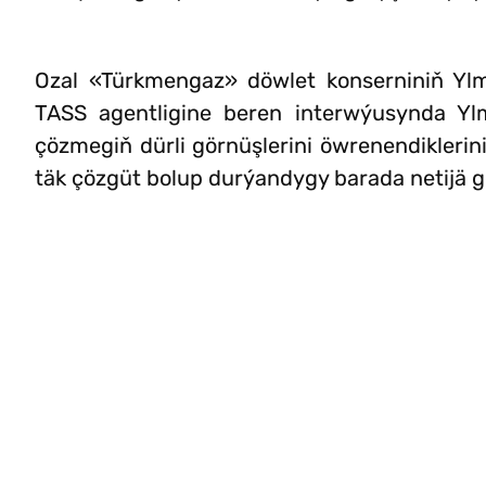
Ozal «Türkmengaz» döwlet konserniniň Ylm
TASS agentligine beren interwýusynda Ylm
çözmegiň dürli görnüşlerini öwrenendikleri
täk çözgüt bolup durýandygy barada netijä ge