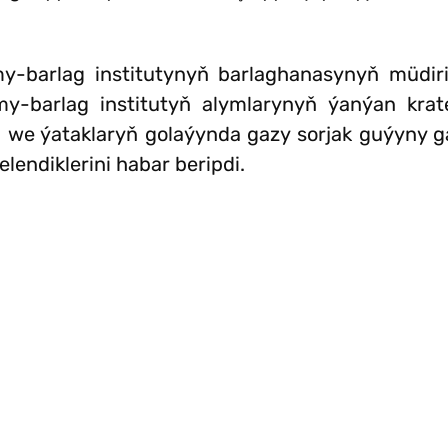
y-barlag institutynyň barlaghanasynyň müdiri
y-barlag institutyň alymlarynyň ýanýan krate
ni we ýataklaryň golaýynda gazy sorjak guýyny
lendiklerini habar beripdi.