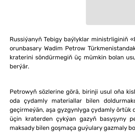
Russiýanyň Tebigy baýlyklar ministrliginiň 
orunbasary Wadim Petrow Türkmenistanda
kraterini söndürmegiň üç mümkin bolan usu
berýär.
Petrowyň sözlerine görä, birinji usul oňa k
oda çydamly materiallar bilen doldurmakd
geçirmeýän, aşa gyzgynlyga çydamly örtük dö
üçin kraterden çykýan gazyň basyşyny 
maksady bilen goşmaça guýulary gazmaly bol