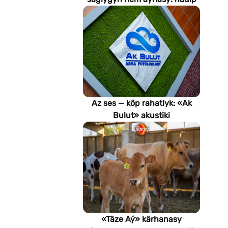
emeli aň keselleri suratlar
arkaly anyklaýar?
Az ses — köp rahatlyk: «Ak
Bulut» akustiki
potoloklarynyň
artykmaçlyklary
«Täze Aý» kärhanasy