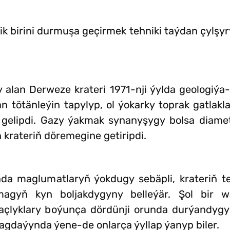
dik birini durmuşa geçirmek tehniki taýdan çylş
an Derweze krateri 1971-nji ýylda geologiýa-g
tötänleýin tapylyp, ol ýokarky toprak gatlak
e gelipdi. Gazy ýakmak synanyşygy bolsa diame
krateriň döremegine getiripdi.
rada maglumatlaryň ýokdugy sebäpli, krateriň 
agyň kyn boljakdygyny belleýär. Şol bir w
açlyklary boýunça dördünji orunda durýandyg
agdaýynda ýene-de onlarça ýyllap ýanyp biler.