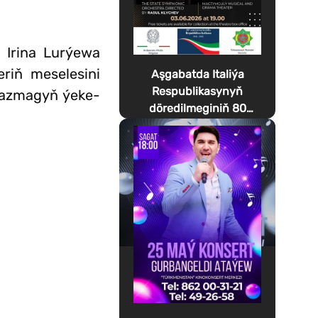
 Irina Lurýewa
riň meselesini
Aşgabatda Italiýa
Respublikasynyň
 gazmagyň ýeke-
döredilmeginiň 80
ýyllygyna bagyşlanan
Festa della Musica
geçirilýär