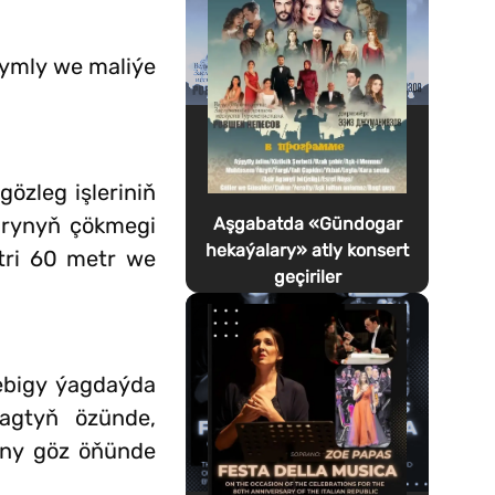
yrymly we maliýe
özleg işleriniň
larynyň çökmegi
Aşgabatda «Gündogar
hekaýalary» atly konsert
tri 60 metr we
geçiriler
tebigy ýagdaýda
agtyň özünde,
yny göz öňünde