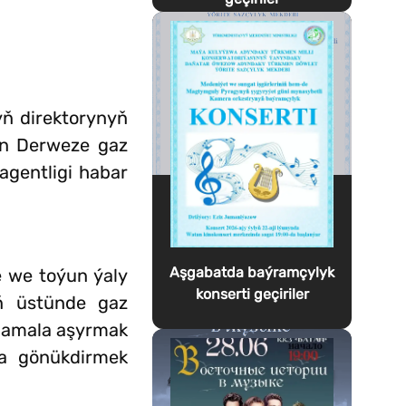
yň direktorynyň
an Derweze gaz
agentligi habar
Aşgabatda baýramçylyk
e we toýun ýaly
konserti geçiriler
iň üstünde gaz
y amala aşyrmak
a gönükdirmek