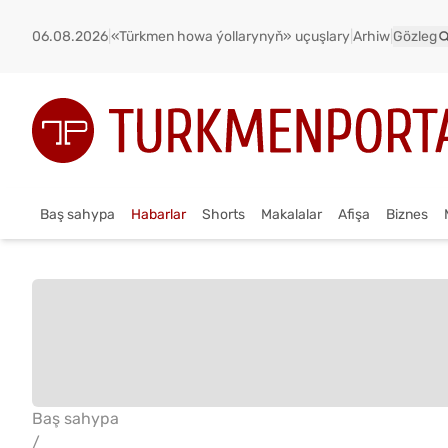
06.08.2026
|
«Türkmen howa ýollarynyň» uçuşlary
|
Arhiw
|
Gözleg
Baş sahypa
Habarlar
Shorts
Makalalar
Afişa
Biznes
Baş sahypa
/