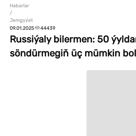
Habarlar
/
Jemgyýet
09.01.2025
44439
Russiýaly bilermen: 50 ýyld
söndürmegiň üç mümkin bol