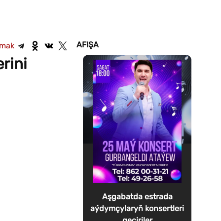
AFIŞA
şmak
rini
Aşgabatda estrada
aýdymçylaryň konsertleri
geçiriler