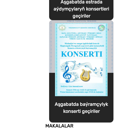
Aşgabatda estrada
aýdymçylaryň konsertleri
geçiriler
Aşgabatda baýramçylyk
konserti geçiriler
MAKALALAR