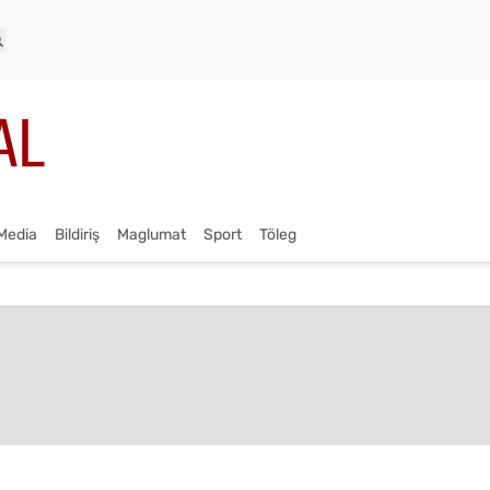
Media
Bildiriş
Maglumat
Sport
Töleg