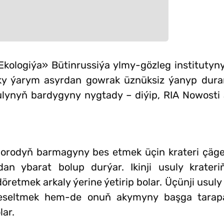
«Ekologiýa» Bütinrussiýa ylmy-gözleg institutyn
ky ýarym asyrdan gowrak üznüksiz ýanyp dur
lynyň bardygyny nygtady – diýip, RIA Nowosti 
islorodyň barmagyny bes etmek üçin krateri çäg
an ybarat bolup durýar. Ikinji usuly krater
retmek arkaly ýerine ýetirip bolar. Üçünji usul
peseltmek hem-de onuň akymyny başga tarap
ar.