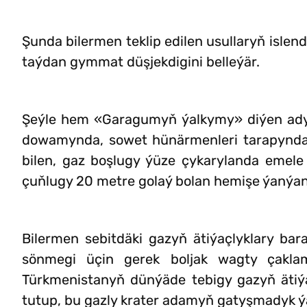
Şunda bilermen teklip edilen usullaryň islen
taýdan gymmat düşjekdigini belleýär.
Şeýle hem «Garagumyň ýalkymy» diýen ady al
dowamynda, sowet hünärmenleri tarapyndan 
bilen, gaz boşlugy ýüze çykarylanda emel
çuňlugy 20 metre golaý bolan hemişe ýanýan 
Bilermen sebitdäki gazyň ätiýaçlyklary ba
sönmegi üçin gerek boljak wagty çaklam
Türkmenistanyň dünýäde tebigy gazyň ätiý
tutup, bu gazly krater adamyň gatyşmadyk ý