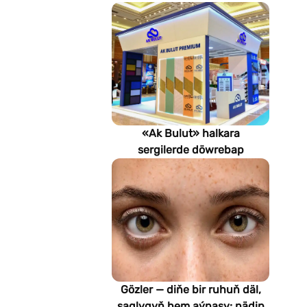
«Ak Bulut» halkara
sergilerde döwrebap
gurluşyk çözgütlerini
görkezýär
Gözler — diňe bir ruhuň däl,
saglygyň hem aýnasy: nädip