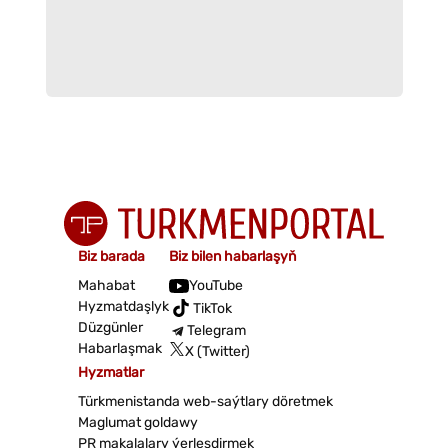
Biz barada
Biz bilen habarlaşyň
Mahabat
YouTube
Hyzmatdaşlyk
TikTok
Düzgünler
Telegram
Habarlaşmak
X (Twitter)
Hyzmatlar
Türkmenistanda web-saýtlary döretmek
Maglumat goldawy
PR makalalary ýerleşdirmek