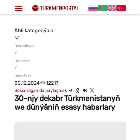
Ähli kategoriýalar
Baş sahypa
/
Habarlar
/
Daýdžest
30.12.2024
12217
Sosial ulgamda paýlaşmak
30-njy dekabr Türkmenistanyň
we dünýäniň esasy habarlary