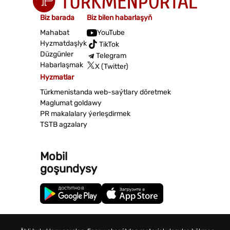
Biz barada
Biz bilen habarlaşyň
Mahabat
YouTube
Hyzmatdaşlyk
TikTok
Düzgünler
Telegram
Habarlaşmak
X (Twitter)
Hyzmatlar
Türkmenistanda web-saýtlary döretmek
Maglumat goldawy
PR makalalary ýerleşdirmek
TSTB agzalary
Mobil
goşundysy