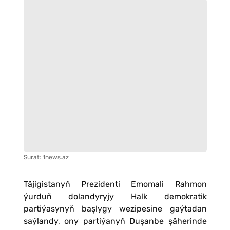
Surat: 1news.az
Täjigistanyň Prezidenti Emomali Rahmon
ýurduň dolandyryjy Halk demokratik
partiýasynyň başlygy wezipesine gaýtadan
saýlandy, ony partiýanyň Duşanbe şäherinde