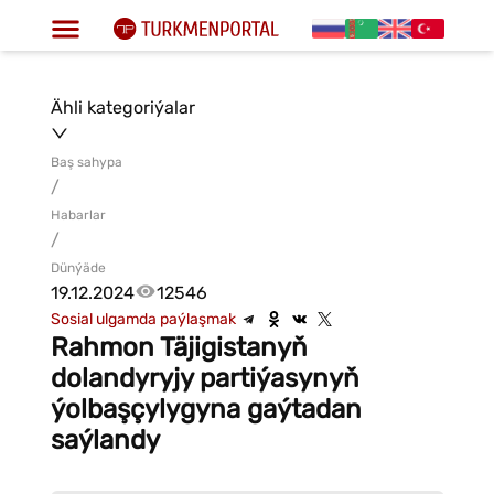
Ähli kategoriýalar
Baş sahypa
/
Habarlar
/
Dünýäde
19.12.2024
12546
Sosial ulgamda paýlaşmak
Rahmon Täjigistanyň
dolandyryjy partiýasynyň
ýolbaşçylygyna gaýtadan
saýlandy