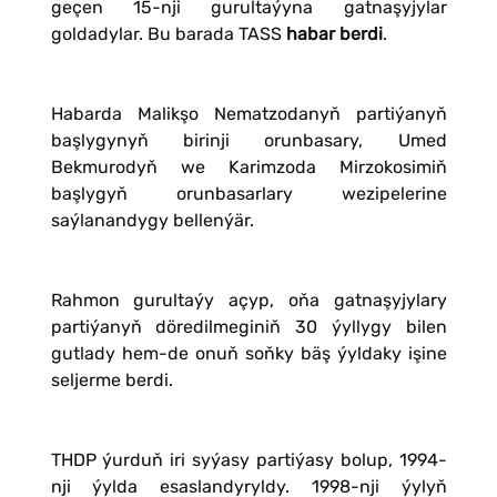
geçen 15-nji gurultaýyna gatnaşyjylar
goldadylar. Bu barada TASS
habar berdi
.
Habarda Malikşo Nematzodanyň partiýanyň
başlygynyň birinji orunbasary, Umed
Bekmurodyň we Karimzoda Mirzokosimiň
başlygyň orunbasarlary wezipelerine
saýlanandygy bellenýär.
Rahmon gurultaýy açyp, oňa gatnaşyjylary
partiýanyň döredilmeginiň 30 ýyllygy bilen
gutlady hem-de onuň soňky bäş ýyldaky işine
seljerme berdi.
THDP ýurduň iri syýasy partiýasy bolup, 1994-
nji ýylda esaslandyryldy. 1998-nji ýylyň