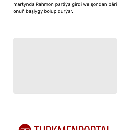
martynda Rahmon partiýa girdi we şondan bäri
onuň başlygy bolup durýar.