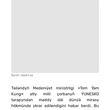
Surat: report.az
Tailandyň Medeniýet ministrligi «Tom Ýam
Kung» atly milli çorbanyň ÝUNESKO
tarapyndan maddy däl dünýä mirasy
hökmünde ykrar edilendigini habar berdi. Bu