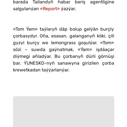
barada Tailandyň habar beriş agentligine
salgylanýan
«Report»
ýazýar.
«Tom Ýam» taýlaryň däp bolup gelýän burçly
çorbasydyr. Oňa, esasan, galanganyň köki, çili
gyzyl burçy we lemongrass goşulýar. «Tom»
sözi – suwda gaýnatmak, «Ýam» işdäaçar
diýmegi aňladýar. Bu çorbanyň dürli görnüşi
bar. ÝUNESKO-nyň sanawyna girizilen çorba
krewetkadan taýýarlanýar.