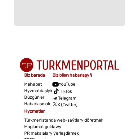
Biz barada
Biz bilen habarlaşyň
Mahabat
YouTube
Hyzmatdaşlyk
TikTok
Düzgünler
Telegram
Habarlaşmak
X (Twitter)
Hyzmatlar
Türkmenistanda web-saýtlary döretmek
Maglumat goldawy
PR makalalary ýerleşdirmek