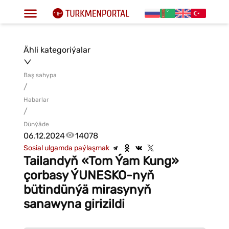
Ähli kategoriýalar
Baş sahypa
/
Habarlar
/
Dünýäde
06.12.2024
14078
Sosial ulgamda paýlaşmak
Tailandyň «Tom Ýam Kung»
çorbasy ÝUNESKO-nyň
bütindünýä mirasynyň
sanawyna girizildi