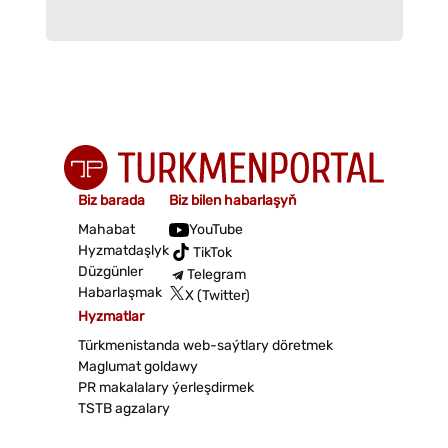
Biz barada
Biz bilen habarlaşyň
Mahabat
YouTube
Hyzmatdaşlyk
TikTok
Düzgünler
Telegram
Habarlaşmak
X (Twitter)
Hyzmatlar
Türkmenistanda web-saýtlary döretmek
Maglumat goldawy
PR makalalary ýerleşdirmek
TSTB agzalary