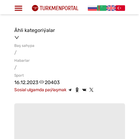
Ähli kategoriýalar
Baş sahypa
/
Habarlar
/
Sport
16.12.2023
20403
Sosial ulgamda paýlaşmak