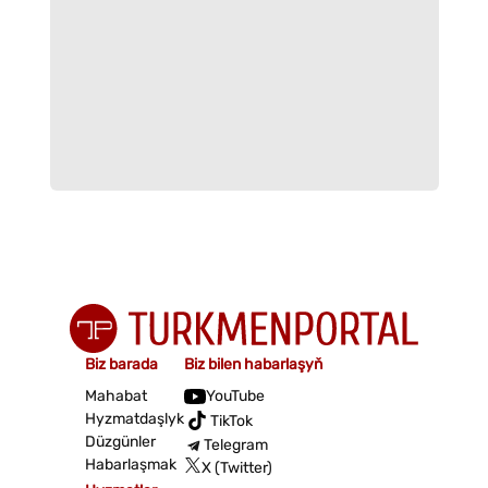
Biz barada
Biz bilen habarlaşyň
Mahabat
YouTube
Hyzmatdaşlyk
TikTok
Düzgünler
Telegram
Habarlaşmak
X (Twitter)