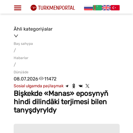
Ähli kategoriýalar
Baş sahypa
/
Habarlar
/
Dünýäde
08.07.2026
11472
Sosial ulgamda paýlaşmak
Bişkekde «Manas» eposynyň
hindi dilindäki terjimesi bilen
tanyşdyryldy