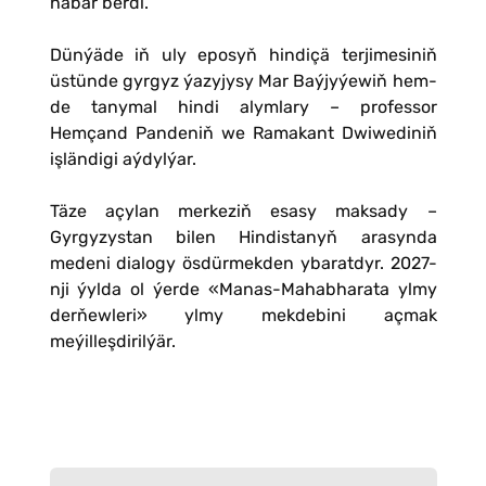
habar berdi.
Dünýäde iň uly eposyň hindiçä terjimesiniň
üstünde gyrgyz ýazyjysy Mar Baýjyýewiň hem-
de tanymal hindi alymlary – professor
Hemçand Pandeniň we Ramakant Dwiwediniň
işländigi aýdylýar.
Täze açylan merkeziň esasy maksady –
Gyrgyzystan bilen Hindistanyň arasynda
medeni dialogy ösdürmekden ybaratdyr. 2027-
nji ýylda ol ýerde «Manas-Mahabharata ylmy
derňewleri» ylmy mekdebini açmak
meýilleşdirilýär.