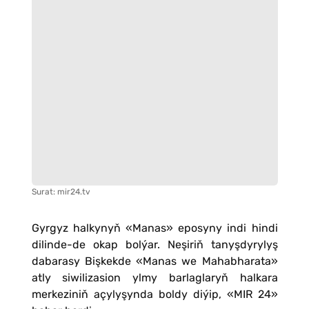
Surat: mir24.tv
Gyrgyz halkynyň «Manas» eposyny indi hindi
dilinde-de okap bolýar. Neşiriň tanyşdyrylyş
dabarasy Bişkekde «Manas we Mahabharata»
atly siwilizasion ylmy barlaglaryň halkara
merkeziniň açylyşynda boldy diýip, «MIR 24»