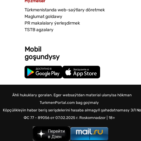
Hyzmatlar
Türkmenistanda web-saýtlary döretmek
Maglumat goldawy
PR makalalary ýerleşdirmek
TSTB agzalary
Mobil
goşundysy
Ähli hukuklary goralan. Eger websaýtdan material ulanylsa hökman
TurkmenPortal.com bag goýmaly
Köpçülikleýin habar beriş serişdelerini hasaba almagyň şahadatnamasy
ЭЛ №
ФС 77 - 89056 от 07.02.2025 г.
Roskomnadzor | 18+