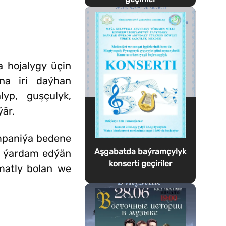
 hojalygy üçin
na iri daýhan
lyp, guşçulyk,
ýär.
ompaniýa bedene
Aşgabatda baýramçylyk
ga ýardam edýän
konserti geçiriler
amatly bolan we