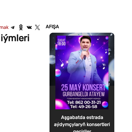
AFIŞA
şmak
iýmleri
Aşgabatda estrada
aýdymçylaryň konsertleri
geçiriler