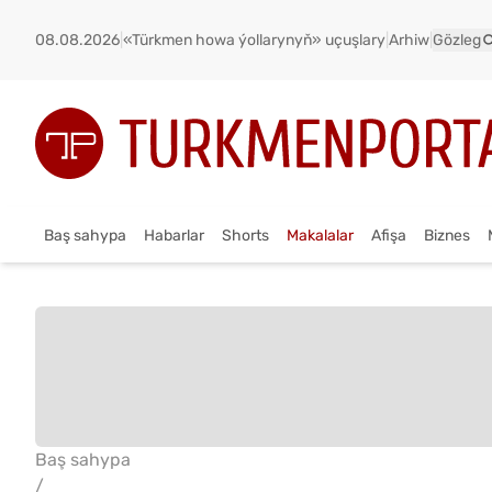
08.08.2026
|
«Türkmen howa ýollarynyň» uçuşlary
|
Arhiw
|
Gözleg
Baş sahypa
Habarlar
Shorts
Makalalar
Afişa
Biznes
Baş sahypa
/