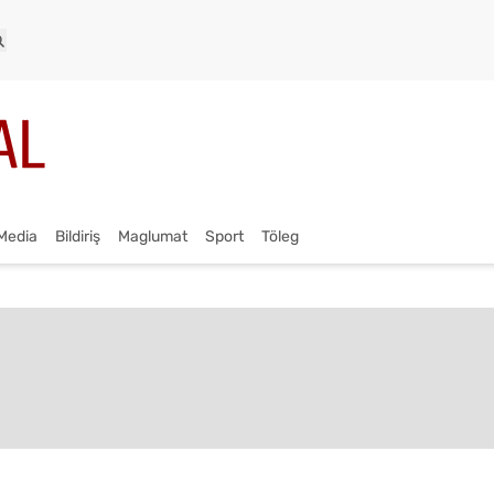
Media
Bildiriş
Maglumat
Sport
Töleg