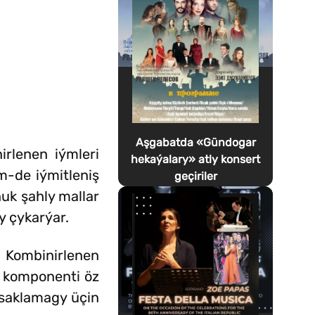
Aşgabatda «Gündogar
rlenen iýmleri
hekaýalary» atly konsert
m-de iýmitleniş
geçiriler
uk şahly mallar
y çykarýar.
. Kombinirlenen
y komponenti öz
 saklamagy üçin