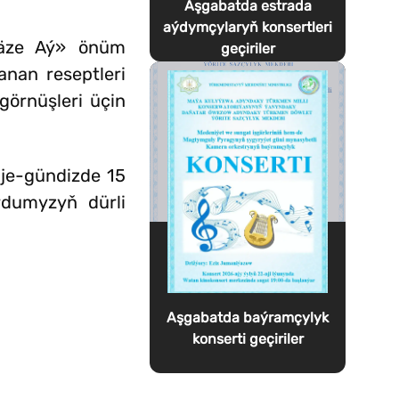
Aşgabatda estrada
aýdymçylaryň konsertleri
Täze Aý» önüm
geçiriler
anan reseptleri
görnüşleri üçin
je-gündizde 15
rdumyzyň dürli
Aşgabatda baýramçylyk
konserti geçiriler