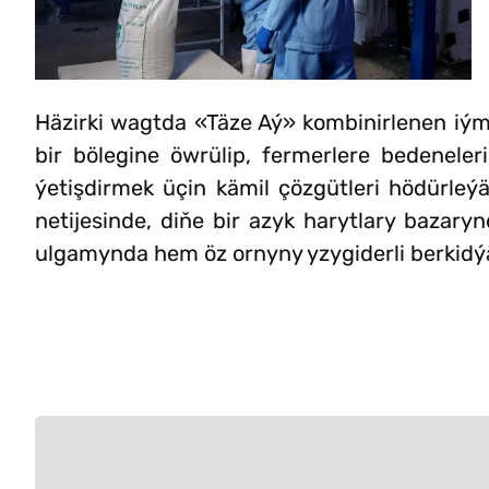
Häzirki wagtda «Täze Aý» kombinirlenen iý
bir bölegine öwrülip, fermerlere bedeneler
ýetişdirmek üçin kämil çözgütleri hödürleýä
netijesinde, diňe bir azyk harytlary bazar
ulgamynda hem öz ornyny yzygiderli berkidý