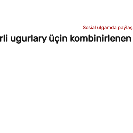
Sosial ulgamda paýla
i ugurlary üçin kombinirlenen 