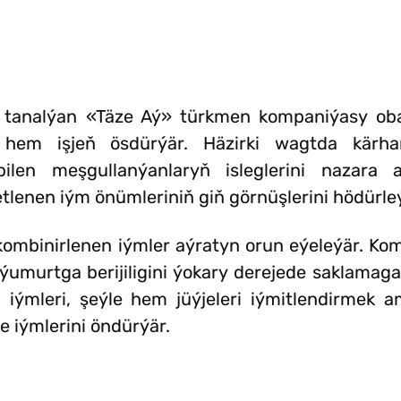
 tanalýan «Täze Aý» türkmen kompaniýasy oba
 hem işjeň ösdürýär. Häzirki wagtda kärha
len meşgullanýanlaryň isleglerini nazara a
tlenen iým önümleriniň giň görnüşlerini hödürle
kombinirlenen iýmler aýratyn orun eýeleýär. K
, ýumurtga berijiligini ýokary derejede saklama
n iýmleri, şeýle hem jüýjeleri iýmitlendirmek 
e iýmlerini öndürýär.