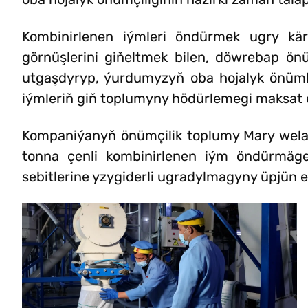
Kombinirlenen iýmleri öndürmek ugry kä
görnüşlerini giňeltmek bilen, döwrebap önü
utgaşdyryp, ýurdumyzyň oba hojalyk önümler
iýmleriň giň toplumyny hödürlemegi maksat 
Kompaniýanyň önümçilik toplumy Mary wela
tonna çenli kombinirlenen iým öndürmäge
sebitlerine yzygiderli ugradylmagyny üpjün e