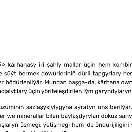
» kärhanasy iri şahly mallar üçin hem kombini
süýt bermek döwürleriniň dürli tapgyrlary he
er hödürlenilýär. Mundan başga-da, kärhana own
ojalyklary üçin ýöriteleşdirilen iým garyndylaryn
üzüminiň sazlaşyklylygyna aýratyn üns berilýär
nler we minerallar bilen baýlaşdyrylan dokuz san
şlaryň ösmegi, ýetişmegi hem-de öndürijiligini