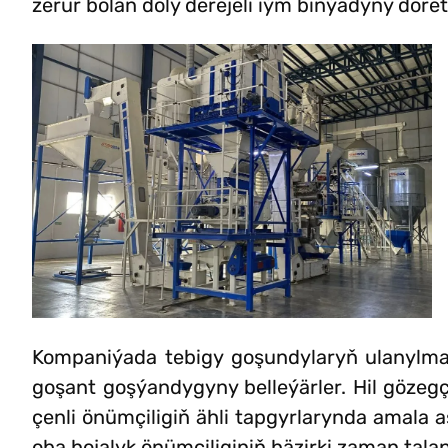
zerur bolan doly derejeli iým binýadyny dör
Kompaniýada tebigy goşundylaryň ulanylm
goşant goşýandygyny belleýärler. Hil gözeg
çenli önümçiligiň ähli tapgyrlarynda amala a
oba hojalyk önümçiliginiň häzirki zaman tala