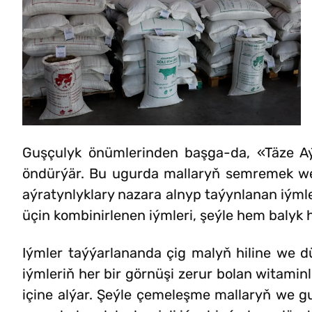
Guşçulyk önümlerinden başga-da, «Täze Aý
öndürýär. Bu ugurda mallaryň semremek we 
aýratynlyklary nazara alnyp taýynlanan iýml
üçin kombinirlenen iýmleri, şeýle hem balyk h
Iýmler taýýarlananda çig malyň hiline we d
iýmleriň her bir görnüşi zerur bolan witami
içine alýar. Şeýle çemeleşme mallaryň we gu