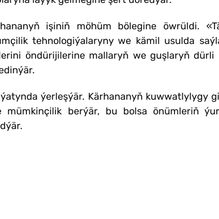
rhananyň işiniň möhüm bölegine öwrüldi. «
mçilik tehnologiýalaryny we kämil usulda saýl
ini öndürijilerine mallaryň we guşlaryň dürli 
edinýär.
ýatynda ýerleşýär. Kärhananyň kuwwatlylygy gi
 mümkinçilik berýär, bu bolsa önümleriň ýu
dýär.