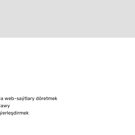
a web-saýtlary döretmek
dawy
 ýerleşdirmek