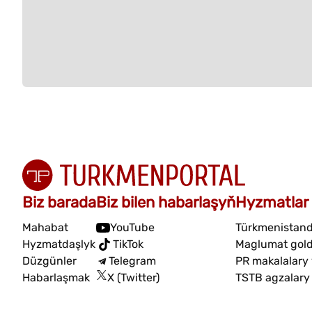
Biz barada
Biz bilen habarlaşyň
Hyzmatlar
Mahabat
YouTube
Türkmenistand
Hyzmatdaşlyk
TikTok
Maglumat gol
Düzgünler
Telegram
PR makalalary
Habarlaşmak
X (Twitter)
TSTB agzalary