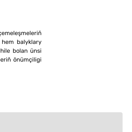
 çemeleşmeleriň
e hem balyklary
hile bolan ünsi
eriň önümçiligi