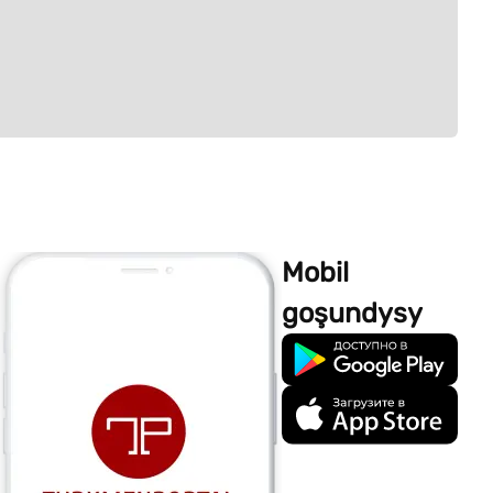
Mobil
goşundysy