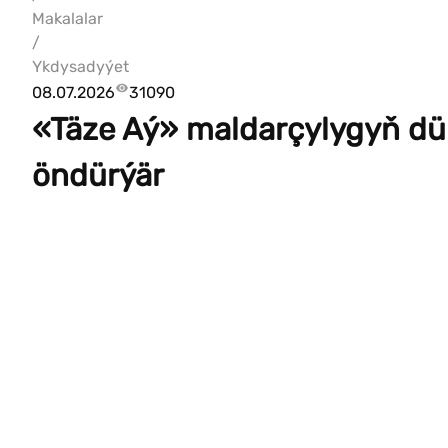
Makalalar
/
Ykdysadyýet
08.07.2026
31090
«Täze Aý» maldarçylygyň dürl
öndürýär