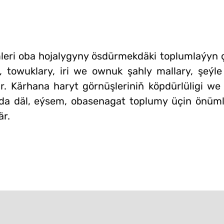
mleri oba hojalygyny ösdürmekdäki toplumlaýyn
i, towuklary, iri we ownuk şahly mallary, şeýl
r. Kärhana haryt görnüşleriniň köpdürlüligi we 
ynda däl, eýsem, obasenagat toplumy üçin önüml
är.