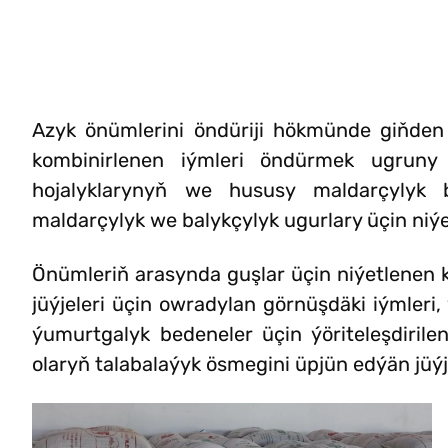
Azyk önümlerini öndüriji hökmünde giňden
kombinirlenen iýmleri öndürmek ugruny
hojalyklarynyň we hususy maldarçylyk bi
maldarçylyk we balykçylyk ugurlary üçin niýe
Önümleriň arasynda guşlar üçin niýetlenen 
jüýjeleri üçin owradylan görnüşdäki iýmleri
ýumurtgalyk bedeneler üçin ýöriteleşdirile
olaryň talabalaýyk ösmegini üpjün edýän jüýj