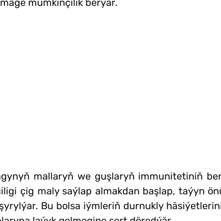
etmäge mümkinçilik berýär.
agynyň mallaryň we guşlaryň immunitetiniň b
çiligi çig maly saýlap almakdan başlap, taýyn 
şyrylýar. Bu bolsa iýmleriň durnukly häsiýetler
plaryna laýyk gelmegine şert döredýär.