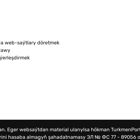
a web-saýtlary döretmek
dawy
 ýerleşdirmek
lan. Eger websaýtdan material ulanylsa hökman TurkmenPo
lerini hasaba almagyň şahadatnamasy
ЭЛ № ФС 77 - 89056 от