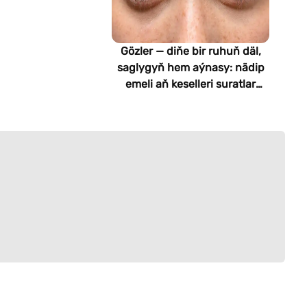
Gözler — diňe bir ruhuň däl,
saglygyň hem aýnasy: nädip
emeli aň keselleri suratlar
arkaly anyklaýar?