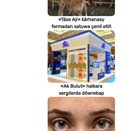
«Täze Aý» kärhanasy
fermadan satuwa çenli etiň
hilini nädip gözegçilikde
saklaýar?
«Ak Bulut» halkara
sergilerde döwrebap
gurluşyk çözgütlerini
görkezýär