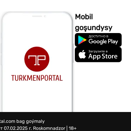
Mobil
goşundysy
rtal.com bag goýmaly
 07.02.2025 г.
Roskomnadzor | 18+