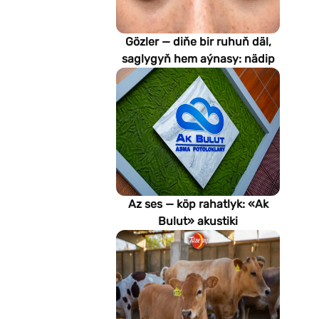
Gözler — diňe bir ruhuň däl,
saglygyň hem aýnasy: nädip
emeli aň keselleri suratlar
arkaly anyklaýar?
Az ses — köp rahatlyk: «Ak
Bulut» akustiki
potoloklarynyň
artykmaçlyklary