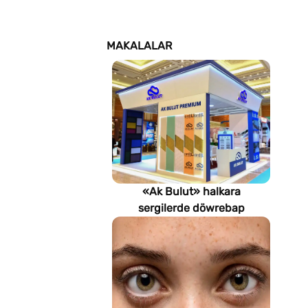
MAKALALAR
«Ak Bulut» halkara
sergilerde döwrebap
gurluşyk çözgütlerini
görkezýär