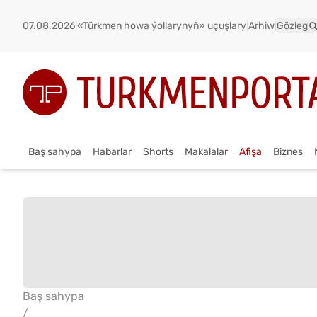
07.08.2026
|
«Türkmen howa ýollarynyň» uçuşlary
|
Arhiw
|
Gözleg
Baş sahypa
Habarlar
Shorts
Makalalar
Afişa
Biznes
Baş sahypa
/