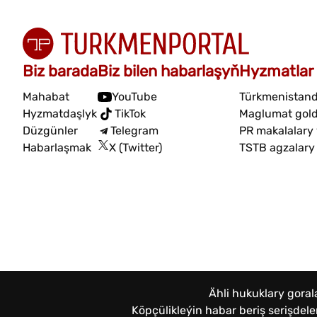
Biz barada
Biz bilen habarlaşyň
Hyzmatlar
Mahabat
YouTube
Türkmenistand
Hyzmatdaşlyk
TikTok
Maglumat gol
Düzgünler
Telegram
PR makalalary
Habarlaşmak
X (Twitter)
TSTB agzalary
Ähli hukuklary gora
Köpçülikleýin habar beriş serişde