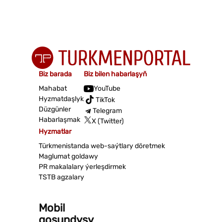
Biz barada
Biz bilen habarlaşyň
Mahabat
YouTube
Hyzmatdaşlyk
TikTok
Düzgünler
Telegram
Habarlaşmak
X (Twitter)
Hyzmatlar
Türkmenistanda web-saýtlary döretmek
Maglumat goldawy
PR makalalary ýerleşdirmek
TSTB agzalary
Mobil
goşundysy