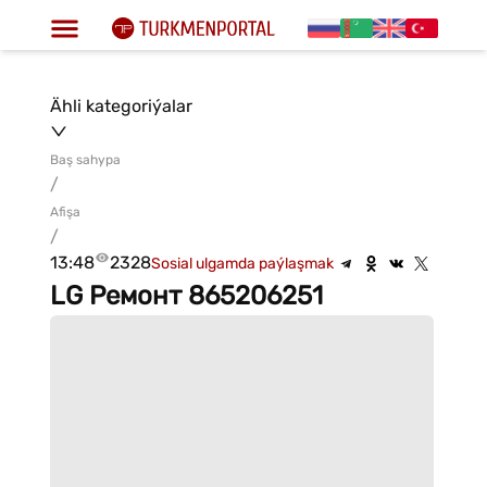
Ähli kategoriýalar
Baş sahypa
/
Afişa
/
13:48
2328
Sosial ulgamda paýlaşmak
LG Ремонт 865206251