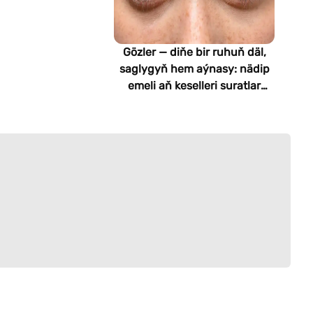
Gözler — diňe bir ruhuň däl,
saglygyň hem aýnasy: nädip
emeli aň keselleri suratlar
arkaly anyklaýar?