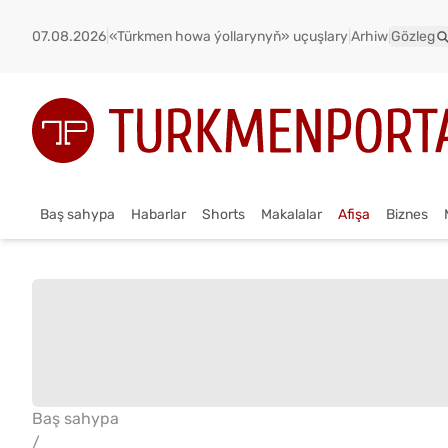
07.08.2026
|
«Türkmen howa ýollarynyň» uçuşlary
|
Arhiw
|
Gözleg
Baş sahypa
Habarlar
Shorts
Makalalar
Afişa
Biznes
Baş sahypa
/