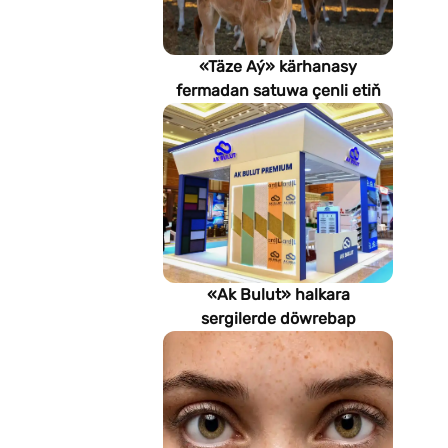
«Täze Aý» kärhanasy
fermadan satuwa çenli etiň
hilini nädip gözegçilikde
saklaýar?
«Ak Bulut» halkara
sergilerde döwrebap
gurluşyk çözgütlerini
görkezýär