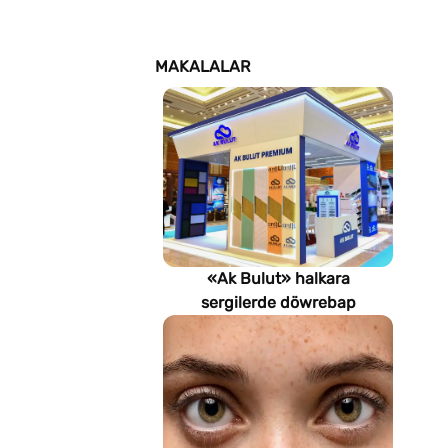
MAKALALAR
«Ak Bulut» halkara
sergilerde döwrebap
gurluşyk çözgütlerini
görkezýär