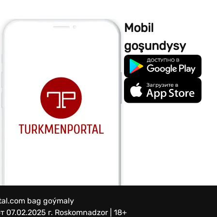
Mobil
goşundysy
rtal.com bag goýmaly
 07.02.2025 г.
Roskomnadzor | 18+