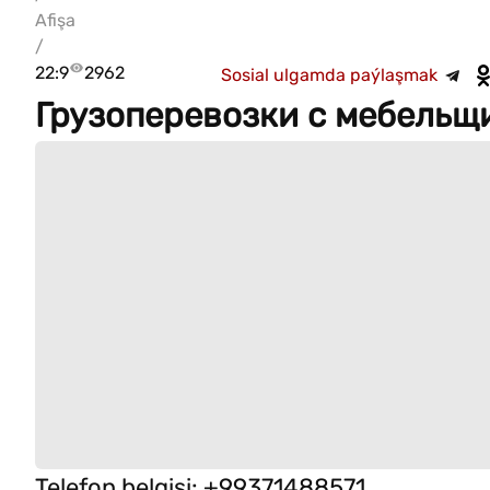
Afişa
/
22:9
2962
Sosial ulgamda paýlaşmak
Грузоперевозки с мебельщ
Telefon belgisi
:
+99371488571