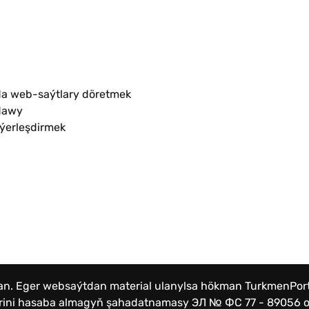
a web-saýtlary döretmek
dawy
 ýerleşdirmek
lan. Eger websaýtdan material ulanylsa hökman TurkmenPo
lerini hasaba almagyň şahadatnamasy
ЭЛ № ФС 77 - 89056 от