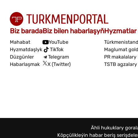
Biz barada
Biz bilen habarlaşyň
Hyzmatlar
Mahabat
YouTube
Türkmenistand
Hyzmatdaşlyk
TikTok
Maglumat gol
Düzgünler
Telegram
PR makalalary
Habarlaşmak
X (Twitter)
TSTB agzalary
Ähli hukuklary gora
Köpçülikleýin habar beriş serişde