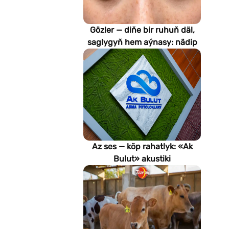
Gözler — diňe bir ruhuň däl,
saglygyň hem aýnasy: nädip
emeli aň keselleri suratlar
arkaly anyklaýar?
Az ses — köp rahatlyk: «Ak
Bulut» akustiki
potoloklarynyň
artykmaçlyklary