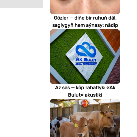
Gözler — diňe bir ruhuň däl,
saglygyň hem aýnasy: nädip
emeli aň keselleri suratlar
arkaly anyklaýar?
Az ses — köp rahatlyk: «Ak
Bulut» akustiki
potoloklarynyň
artykmaçlyklary