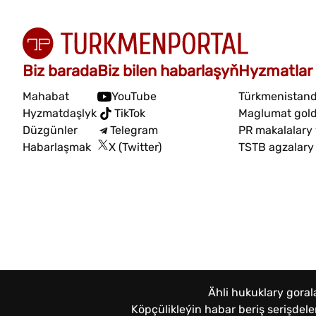
Biz barada
Biz bilen habarlaşyň
Hyzmatlar
Mahabat
YouTube
Türkmenistand
Hyzmatdaşlyk
TikTok
Maglumat gol
Düzgünler
Telegram
PR makalalary
Habarlaşmak
X (Twitter)
TSTB agzalary
Ähli hukuklary gora
Köpçülikleýin habar beriş serişde