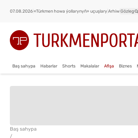
07.08.2026
|
«Türkmen howa ýollarynyň» uçuşlary
|
Arhiw
|
Gözleg
Baş sahypa
Habarlar
Shorts
Makalalar
Afişa
Biznes
Baş sahypa
/