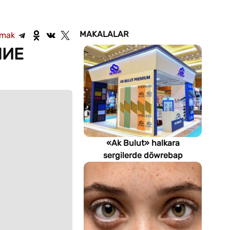
MAKALALAR
şmak
ШИЕ
«Ak Bulut» halkara
sergilerde döwrebap
gurluşyk çözgütlerini
görkezýär