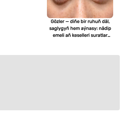
Gözler — diňe bir ruhuň däl,
saglygyň hem aýnasy: nädip
emeli aň keselleri suratlar
arkaly anyklaýar?