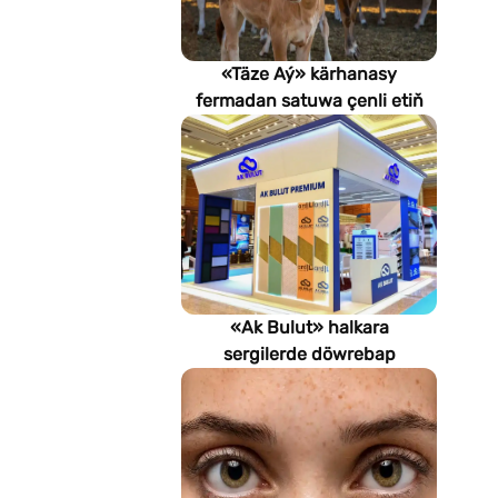
«Täze Aý» kärhanasy
fermadan satuwa çenli etiň
hilini nädip gözegçilikde
saklaýar?
«Ak Bulut» halkara
sergilerde döwrebap
gurluşyk çözgütlerini
görkezýär