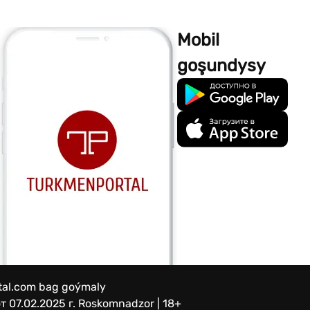
Mobil
goşundysy
rtal.com bag goýmaly
 07.02.2025 г.
Roskomnadzor | 18+