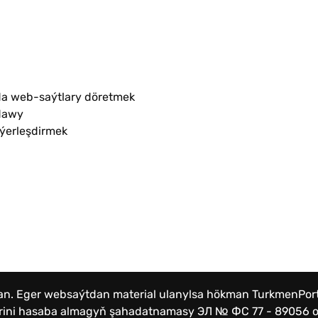
a web-saýtlary döretmek
dawy
 ýerleşdirmek
lan. Eger websaýtdan material ulanylsa hökman TurkmenPo
lerini hasaba almagyň şahadatnamasy
ЭЛ № ФС 77 - 89056 от