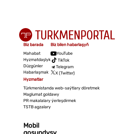
Biz barada
Biz bilen habarlaşyň
Mahabat
YouTube
Hyzmatdaşlyk
TikTok
Düzgünler
Telegram
Habarlaşmak
X (Twitter)
Hyzmatlar
Türkmenistanda web-saýtlary döretmek
Maglumat goldawy
PR makalalary ýerleşdirmek
TSTB agzalary
Mobil
goşundysy