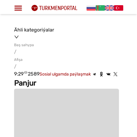
Ähli kategoriýalar
Baş sahypa
/
Afişa
/
9:29
2589
Sosial ulgamda paýlaşmak
Panjur