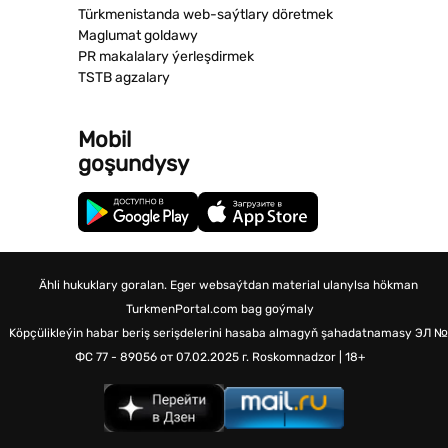
Türkmenistanda web-saýtlary döretmek
Maglumat goldawy
PR makalalary ýerleşdirmek
TSTB agzalary
Mobil
goşundysy
Ähli hukuklary goralan. Eger websaýtdan material ulanylsa hökman
TurkmenPortal.com bag goýmaly
Köpçülikleýin habar beriş serişdelerini hasaba almagyň şahadatnamasy
ЭЛ №
ФС 77 - 89056 от 07.02.2025 г.
Roskomnadzor | 18+