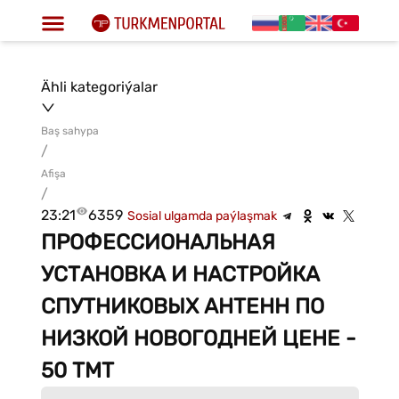
Ähli kategoriýalar
Baş sahypa
/
Afişa
/
23:21
6359
Sosial ulgamda paýlaşmak
ПРОФЕССИОНАЛЬНАЯ
УСТАНОВКА И НАСТРОЙКА
СПУТНИКОВЫХ АНТЕНН ПО
НИЗКОЙ НОВОГОДНЕЙ ЦЕНЕ -
50 ТМТ