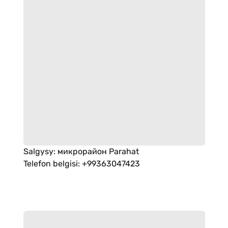
Salgysy
:
микрорайон Parahat
Telefon belgisi
:
+99363047423