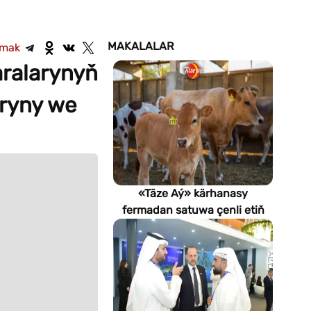
MAKALALAR
şmak
aralarynyň
aryny we
«Täze Aý» kärhanasy
fermadan satuwa çenli etiň
hilini nädip gözegçilikde
saklaýar?