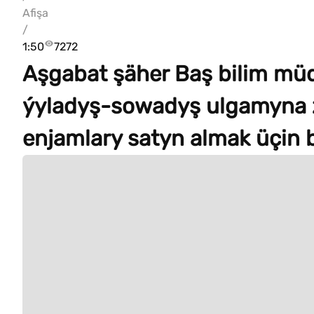
Afişa
/
1:50
7272
Aşgabat şäher Baş bilim müd
ýyladyş-sowadyş ulgamyna z
enjamlary satyn almak üçin b