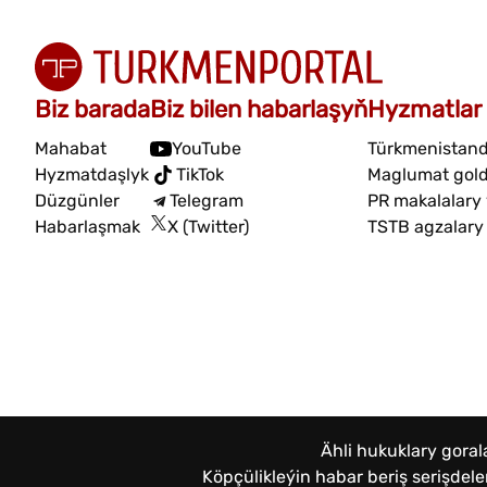
Biz barada
Biz bilen habarlaşyň
Hyzmatlar
Mahabat
YouTube
Türkmenistand
Hyzmatdaşlyk
TikTok
Maglumat gol
Düzgünler
Telegram
PR makalalary
Habarlaşmak
X (Twitter)
TSTB agzalary
Ähli hukuklary gora
Köpçülikleýin habar beriş serişde