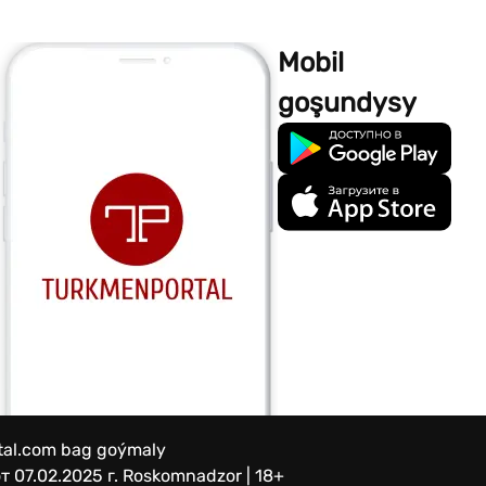
Mobil
goşundysy
rtal.com bag goýmaly
 07.02.2025 г.
Roskomnadzor | 18+