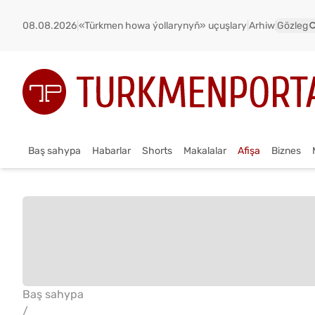
08.08.2026
|
«Türkmen howa ýollarynyň» uçuşlary
|
Arhiw
|
Gözleg
Baş sahypa
Habarlar
Shorts
Makalalar
Afişa
Biznes
Baş sahypa
/