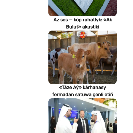
Az ses — köp rahatlyk: «Ak
Bulut» akustiki
potoloklarynyň
artykmaçlyklary
«Täze Aý» kärhanasy
fermadan satuwa çenli etiň
hilini nädip gözegçilikde
saklaýar?