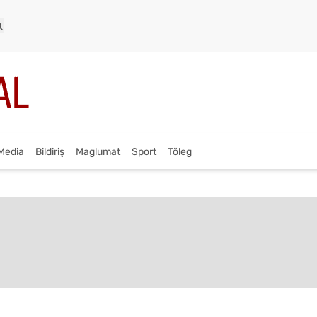
Media
Bildiriş
Maglumat
Sport
Töleg