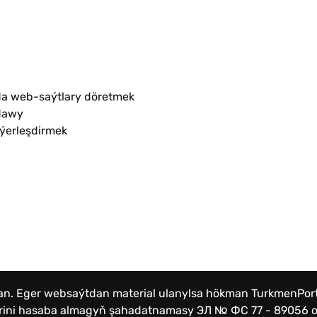
a web-saýtlary döretmek
dawy
 ýerleşdirmek
lan. Eger websaýtdan material ulanylsa hökman TurkmenPo
lerini hasaba almagyň şahadatnamasy
ЭЛ № ФС 77 - 89056 от