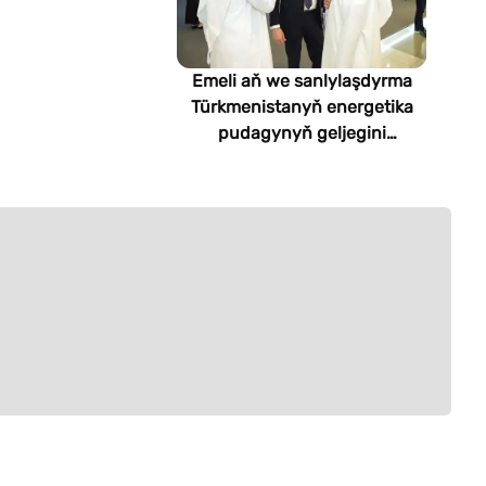
Emeli aň we sanlylaşdyrma
Türkmenistanyň energetika
pudagynyň geljegini
kesgitleýär