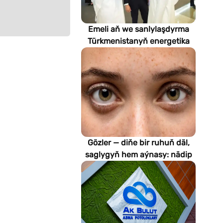
Emeli aň we sanlylaşdyrma
Türkmenistanyň energetika
pudagynyň geljegini
kesgitleýär
Gözler — diňe bir ruhuň däl,
saglygyň hem aýnasy: nädip
emeli aň keselleri suratlar
arkaly anyklaýar?