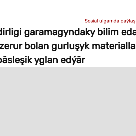
Sosial ulgamda paýla
irligi garamagyndaky bilim ed
erur bolan gurluşyk materiall
äsleşik yglan edýär