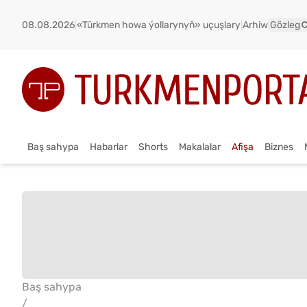
08.08.2026
|
«Türkmen howa ýollarynyň» uçuşlary
|
Arhiw
|
Gözleg
Baş sahypa
Habarlar
Shorts
Makalalar
Afişa
Biznes
Baş sahypa
/