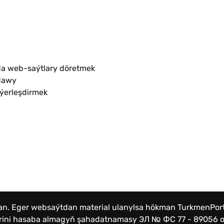
a web-saýtlary döretmek
dawy
 ýerleşdirmek
lan. Eger websaýtdan material ulanylsa hökman TurkmenPo
lerini hasaba almagyň şahadatnamasy
ЭЛ № ФС 77 - 89056 от