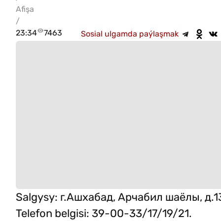
Afişa
/
23:34
7463
Sosial ulgamda paýlaşmak
Salgysy
:
г.Ашхабад, Арчабил шаёлы, д.1
Telefon belgisi
:
39-00-33/17/19/21.