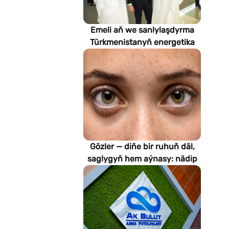
Emeli aň we sanlylaşdyrma
Türkmenistanyň energetika
pudagynyň geljegini
kesgitleýär
Gözler — diňe bir ruhuň däl,
saglygyň hem aýnasy: nädip
emeli aň keselleri suratlar
arkaly anyklaýar?