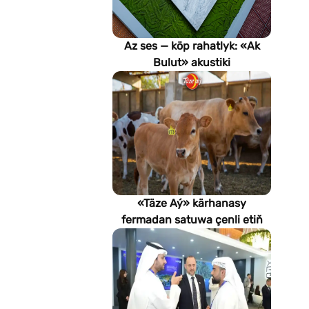
Az ses — köp rahatlyk: «Ak
Bulut» akustiki
potoloklarynyň
artykmaçlyklary
«Täze Aý» kärhanasy
fermadan satuwa çenli etiň
hilini nädip gözegçilikde
saklaýar?