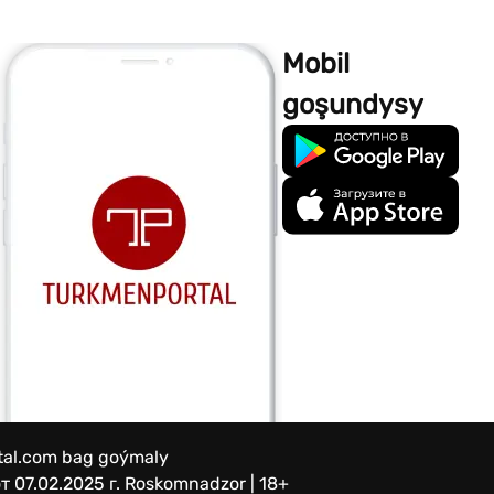
Mobil
goşundysy
rtal.com bag goýmaly
 07.02.2025 г.
Roskomnadzor | 18+