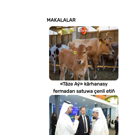
MAKALALAR
«Täze Aý» kärhanasy
fermadan satuwa çenli etiň
hilini nädip gözegçilikde
saklaýar?