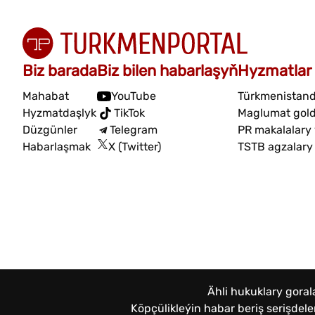
Biz barada
Biz bilen habarlaşyň
Hyzmatlar
Mahabat
YouTube
Türkmenistand
Hyzmatdaşlyk
TikTok
Maglumat gol
Düzgünler
Telegram
PR makalalary
Habarlaşmak
X (Twitter)
TSTB agzalary
Ähli hukuklary gora
Köpçülikleýin habar beriş serişde