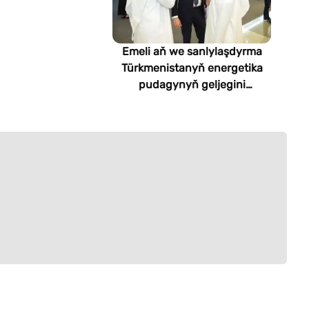
Emeli aň we sanlylaşdyrma
Türkmenistanyň energetika
pudagynyň geljegini
kesgitleýär