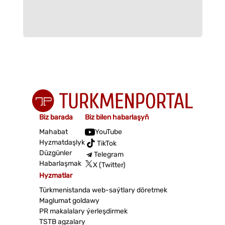
Biz barada
Biz bilen habarlaşyň
Mahabat
YouTube
Hyzmatdaşlyk
TikTok
Düzgünler
Telegram
Habarlaşmak
X (Twitter)
Hyzmatlar
Türkmenistanda web-saýtlary döretmek
Maglumat goldawy
PR makalalary ýerleşdirmek
TSTB agzalary