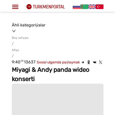
Ähli kategoriýalar
Baş sahypa
/
Afişa
/
9:40
13637
Sosial ulgamda paýlaşmak
Miyagi & Andy panda wideo
konserti