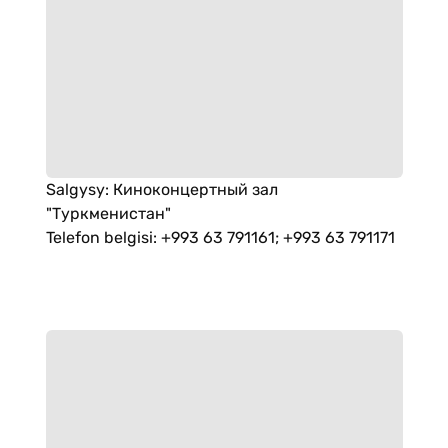
Salgysy
:
Киноконцертный зал
"Туркменистан"
Telefon belgisi
:
+993 63 791161; +993 63 791171