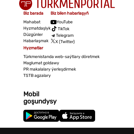
Biz barada
Biz bilen habarlaşyň
Mahabat
YouTube
Hyzmatdaşlyk
TikTok
Düzgünler
Telegram
Habarlaşmak
X (Twitter)
Hyzmatlar
Türkmenistanda web-saýtlary döretmek
Maglumat goldawy
PR makalalary ýerleşdirmek
TSTB agzalary
Mobil
goşundysy