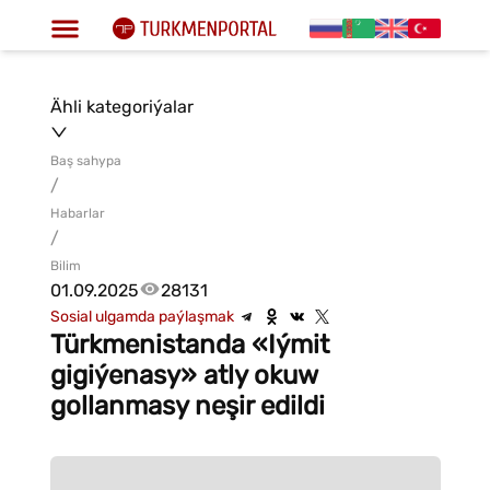
Ähli kategoriýalar
Baş sahypa
/
Habarlar
/
Bilim
01.09.2025
28131
Sosial ulgamda paýlaşmak
Türkmenistanda «Iýmit
gigiýenasy» atly okuw
gollanmasy neşir edildi