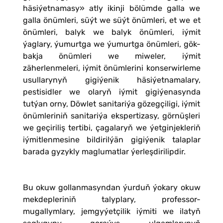
häsiýetnamasy» atly ikinji bölümde galla we
galla önümleri, süýt we süýt önümleri, et we et
önümleri, balyk we balyk önümleri, iýmit
ýaglary, ýumurtga we ýumurtga önümleri, gök-
bakja önümleri we miweler, iýmit
zäherlenmeleri, iýmit önümlerini konserwirleme
usullarynyň gigiýenik häsiýetnamalary,
pestisidler we olaryň iýmit gigiýenasynda
tutýan orny, Döwlet sanitariýa gözegçiligi, iýmit
önümleriniň sanitariýa ekspertizasy, görnüşleri
we geçiriliş tertibi, çagalaryň we ýetginjekleriň
iýmitlenmesine bildirilýän gigiýenik talaplar
barada gyzykly maglumatlar ýerleşdirilipdir.
Bu okuw gollanmasyndan ýurduň ýokary okuw
mekdepleriniň talyplary, professor-
mugallymlary, jemgyýetçilik iýmiti we ilatyň