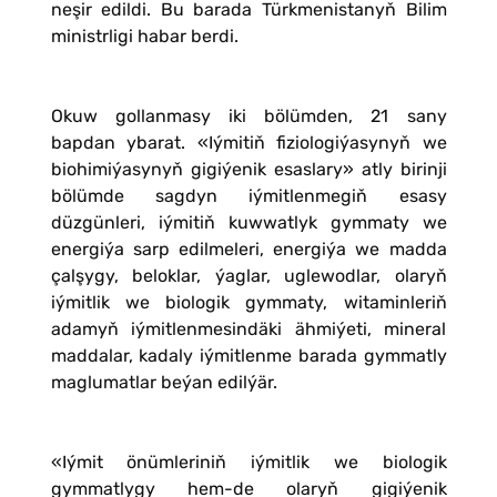
neşir edildi. Bu barada Türkmenistanyň Bilim
ministrligi habar berdi.
Okuw gollanmasy iki bölümden, 21 sany
bapdan ybarat. «Iýmitiň fiziologiýasynyň we
biohimiýasynyň gigiýenik esaslary» atly birinji
bölümde sagdyn iýmitlenmegiň esasy
düzgünleri, iýmitiň kuwwatlyk gymmaty we
energiýa sarp edilmeleri, energiýa we madda
çalşygy, beloklar, ýaglar, uglewodlar, olaryň
iýmitlik we biologik gymmaty, witaminleriň
adamyň iýmitlenmesindäki ähmiýeti, mineral
maddalar, kadaly iýmitlenme barada gymmatly
maglumatlar beýan edilýär.
«Iýmit önümleriniň iýmitlik we biologik
gymmatlygy hem-de olaryň gigiýenik