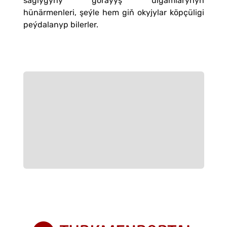
saglygyny goraýyş ulgamlarynyň
hünärmenleri, şeýle hem giň okyjylar köpçüligi
peýdalanyp bilerler.