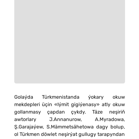
Golaýda Türkmenistanda ýokary okuw
mekdepleri üçin «Iýmit gigiýenasy» atly okuw
gollanmasy çapdan çykdy. Täze neşiriň
awtorlary J.Annanurow, A.Myradowa,
Ş.Garajaýew, S.Mämmetsähetowa dagy bolup,
ol Türkmen döwlet neşirýat gullugy tarapyndan