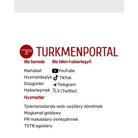
Biz barada
Biz bilen habarlaşyň
Mahabat
YouTube
Hyzmatdaşlyk
TikTok
Düzgünler
Telegram
Habarlaşmak
X (Twitter)
Hyzmatlar
Türkmenistanda web-saýtlary döretmek
Maglumat goldawy
PR makalalary ýerleşdirmek
TSTB agzalary