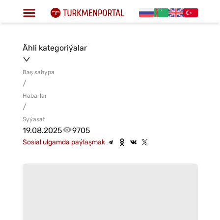
Ähli kategoriýalar
Baş sahypa
/
Habarlar
/
Syýasat
19.08.2025
9705
Sosial ulgamda paýlaşmak