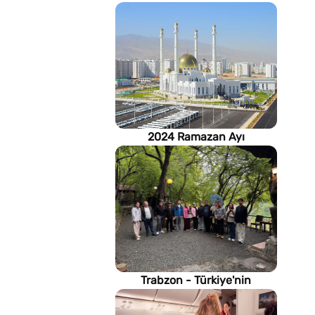
2024 Ramazan Ayı
imsakiyesi (Türkmenistan)
Trabzon - Türkiye'nin
Karadeniz kıyısındaki gururu