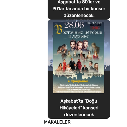
Aşgabat’ta 80’ler ve
90’lar tarzında bir konser
düzenlenecek.
Aşkabat’ta “Doğu
Hikâyeleri” konseri
düzenlenecek
MAKALELER