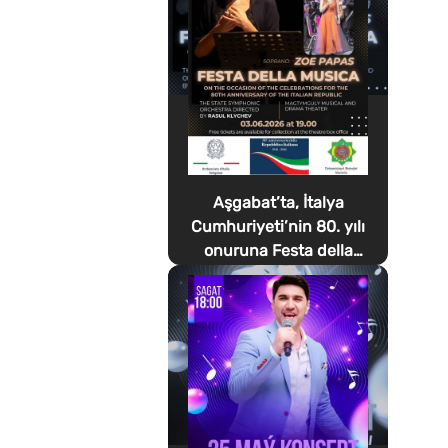
Aşgabat’ta, İtalya
Cumhuriyeti’nin 80. yılı
onuruna Festa della
Musica düzenlenecek