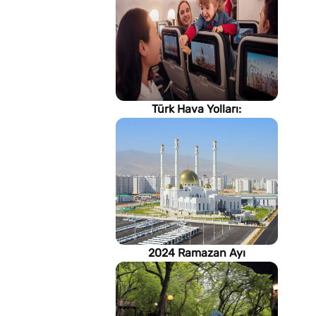
Türk Hava Yolları:
İstanbul'dan, Dünya’ya
2024 Ramazan Ayı
imsakiyesi (Türkmenistan)