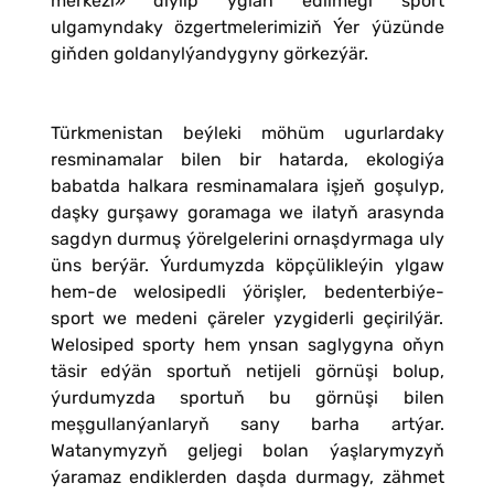
merkezi» diýlip yglan edilmegi sport
ulgamyndaky özgertmelerimiziň Ýer ýüzünde
giňden goldanylýandygyny görkezýär.
Türkmenistan beýleki möhüm ugurlardaky
resminamalar bilen bir hatarda, ekologiýa
babatda halkara resminamalara işjeň goşulyp,
daşky gurşawy goramaga we ilatyň arasynda
sagdyn durmuş ýörelgelerini ornaşdyrmaga uly
üns berýär. Ýurdumyzda köpçülikleýin ylgaw
hem-de welosipedli ýörişler, bedenterbiýe-
sport we medeni çäreler yzygiderli geçirilýär.
Welosiped sporty hem ynsan saglygyna oňyn
täsir edýän sportuň netijeli görnüşi bolup,
ýurdumyzda sportuň bu görnüşi bilen
meşgullanýanlaryň sany barha artýar.
Watanymyzyň geljegi bolan ýaşlarymyzyň
ýaramaz endiklerden daşda durmagy, zähmet