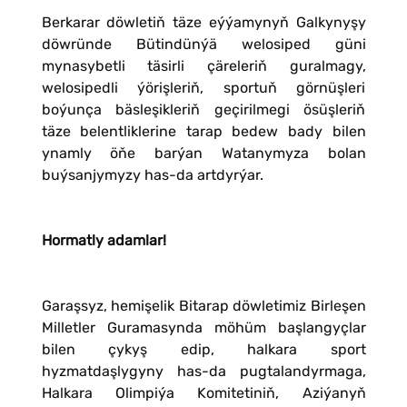
Berkarar döwletiň täze eýýamynyň Galkynyşy
döwründe Bütindünýä welosiped güni
mynasybetli täsirli çäreleriň guralmagy,
welosipedli ýörişleriň, sportuň görnüşleri
boýunça bäsleşikleriň geçirilmegi ösüşleriň
täze belentliklerine tarap bedew bady bilen
ynamly öňe barýan Watanymyza bolan
buýsanjymyzy has-da artdyrýar.
Hormatly adamlar!
Garaşsyz, hemişelik Bitarap döwletimiz Birleşen
Milletler Guramasynda möhüm başlangyçlar
bilen çykyş edip, halkara sport
hyzmatdaşlygyny has-da pugtalandyrmaga,
Halkara Olimpiýa Komitetiniň, Aziýanyň