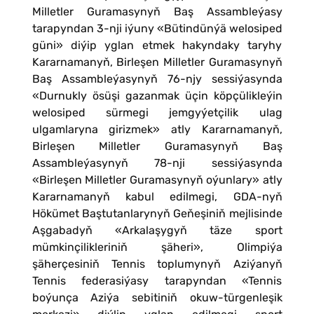
Milletler Guramasynyň Baş Assambleýasy
tarapyndan 3-nji iýuny «Bütindünýä welosiped
güni» diýip yglan etmek hakyndaky taryhy
Kararnamanyň, Birleşen Milletler Guramasynyň
Baş Assambleýasynyň 76-njy sessiýasynda
«Durnukly ösüşi gazanmak üçin köpçülikleýin
welosiped sürmegi jemgyýetçilik ulag
ulgamlaryna girizmek» atly Kararnamanyň,
Birleşen Milletler Guramasynyň Baş
Assambleýasynyň 78-nji sessiýasynda
«Birleşen Milletler Guramasynyň oýunlary» atly
Kararnamanyň kabul edilmegi, GDA-nyň
Hökümet Baştutanlarynyň Geňeşiniň mejlisinde
Aşgabadyň «Arkalaşygyň täze sport
mümkinçilikleriniň şäheri», Olimpiýa
şäherçesiniň Tennis toplumynyň Aziýanyň
Tennis federasiýasy tarapyndan «Tennis
boýunça Aziýa sebitiniň okuw-türgenleşik