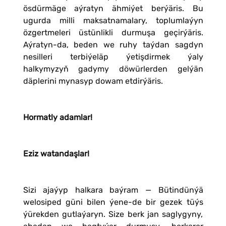
ösdürmäge aýratyn ähmiýet berýäris. Bu
ugurda milli maksatnamalary, toplumlaýyn
özgertmeleri üstünlikli durmuşa geçirýäris.
Aýratyn-da, beden we ruhy taýdan sagdyn
nesilleri terbiýeläp ýetişdirmek ýaly
halkymyzyň gadymy döwürlerden gelýän
däplerini mynasyp dowam etdirýäris.
Hormatly adamlar!
Eziz watandaşlar!
Sizi ajaýyp halkara baýram — Bütindünýä
welosiped güni bilen ýene-de bir gezek tüýs
ýürekden gutlaýaryn. Size berk jan saglygyny,