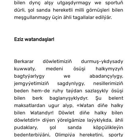
bilen dynç alşy utgaşdyrmagy we sportuň
dürli, şol sanda hereketli milli görnüşleri bilen
meşgullanmagy üçin ähli tagallalar edilýär.
Eziz watandaşlar!
Berkarar döwletimiziň durmuş-ykdysady
kuwwaty, medeni ösüşi halkymyzyň
bagtyýarlygy we abadançylygy,
jemgyýetimiziň sagdynlygy, nesillerimiziň
beden hem-de ruhy taýdan sazlaşykly ösüşi
bilen berk baglanyşyklydyr. Şu belent
maksatlardan ugur alyp, «Watan diňe halky
bilen Watandyr! Döwlet diňe halky bilen
döwletdir!» diýen ýörelgämize laýyklykda, ähli
pudaklary, şol sanda köpçülikleýin
bedenterbiýäni, Olimpiýa hereketini, sporty