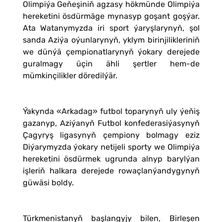
Olimpiýa Geňeşiniň agzasy hökmünde Olimpiýa
hereketini ösdürmäge mynasyp goşant goşýar.
Ata Watanymyzda iri sport ýaryşlarynyň, şol
sanda Aziýa oýunlarynyň, yklym birinjilikleriniň
we dünýä çempionatlarynyň ýokary derejede
guralmagy üçin ähli şertler hem-de
mümkinçilikler döredilýär.
Ýakynda «Arkadag» futbol toparynyň uly ýeňiş
gazanyp, Aziýanyň Futbol konfederasiýasynyň
Çagyryş ligasynyň çempiony bolmagy eziz
Diýarymyzda ýokary netijeli sporty we Olimpiýa
hereketini ösdürmek ugrunda alnyp barylýan
işleriň halkara derejede rowaçlanýandygynyň
güwäsi boldy.
Türkmenistanyň başlangyjy bilen, Birleşen