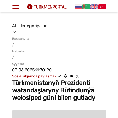
Ähli kategoriýalar
Baş sahypa
/
Habarlar
/
Syýasat
03.06.2025
70190
Sosial ulgamda paýlaşmak
Türkmenistanyň Prezidenti
watandaşlaryny Bütindünýä
welosiped güni bilen gutlady