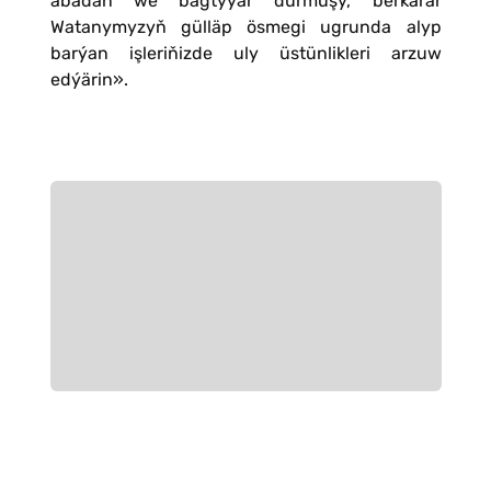
abadan we bagtyýar durmuşy, berkarar
Watanymyzyň gülläp ösmegi ugrunda alyp
barýan işleriňizde uly üstünlikleri arzuw
edýärin».