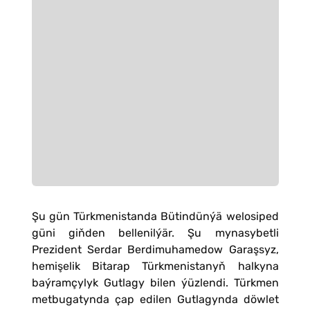
Şu gün Türkmenistanda Bütindünýä welosiped
güni giňden bellenilýär. Şu mynasybetli
Prezident Serdar Berdimuhamedow Garaşsyz,
hemişelik Bitarap Türkmenistanyň halkyna
baýramçylyk Gutlagy bilen ýüzlendi. Türkmen
metbugatynda çap edilen Gutlagynda döwlet