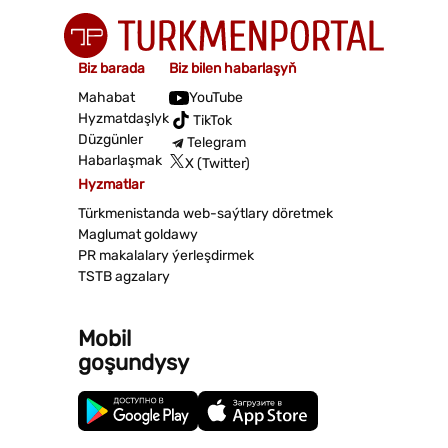
Biz barada
Biz bilen habarlaşyň
Mahabat
YouTube
Hyzmatdaşlyk
TikTok
Düzgünler
Telegram
Habarlaşmak
X (Twitter)
Hyzmatlar
Türkmenistanda web-saýtlary döretmek
Maglumat goldawy
PR makalalary ýerleşdirmek
TSTB agzalary
Mobil
goşundysy