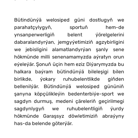
Bütindünýä welosiped güni dostlugyň we
parahatçylygyň, sportuň hem-de
ynsanperwerligiň belent ýörelgelerini
dabaralandyrýan, jemgyýetimiziň agzybirligini
we jebisligini alamatlandyrýan şanly sene
hökmünde milli senenamamyzda aýratyn orun
eýeleýär. Şonuň üçin hem eziz Diýarymyzda bu
halkara baýram bütindünýä bileleşigi bilen
birlikde, ýokary ruhubelentlikde giňden
bellenilýär. Bütindünýä welosiped gününiň
şanyna köpçülikleýin bedenterbiýe-sport we
sagdyn durmuş, medeni çäreleriň geçirilmegi
sagdynlygyň we ruhubelentligiň ýurdy
hökmünde Garaşsyz döwletimiziň abraýyny
has-da belende göterýär.