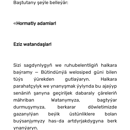
Baştutany şeýle belleýär:
«
Hormatly adamlar!
Eziz watandaşlar!
Sizi sagdynlygyň we ruhubelentligiň halkara
baýramy — Bütindünýä welosiped güni bilen
tüýs ýürekden gutlaýaryn. Halkara
parahatçylyk we ynanyşmak ýylynda bu ajaýyp
senäniň şanyna geçiriljek dabaraly çäreleriň
mähriban Watanymyza, bagtyýar
durmuşymyza, berkarar döwletimizde
gazanylýan beýik üstünliklere bolan
buýsanjymyzy has-da artdyrjakdygyna berk
ynanýaryn.