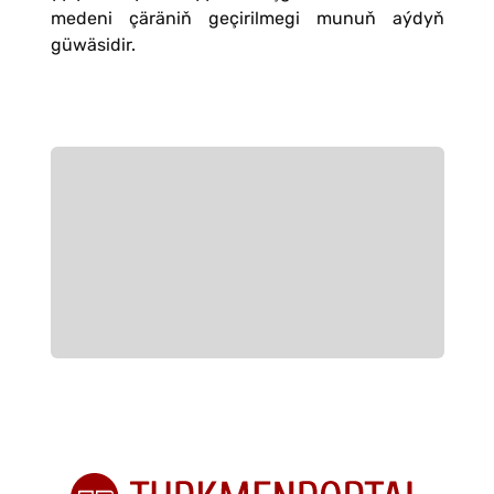
medeni çäräniň geçirilmegi munuň aýdyň
güwäsidir.