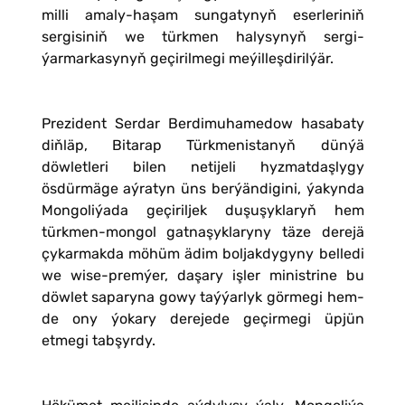
milli amaly-haşam sungatynyň eserleriniň
sergisiniň we türkmen halysynyň sergi-
ýarmarkasynyň geçirilmegi meýilleşdirilýär.
Prezident Serdar Berdimuhamedow hasabaty
diňläp, Bitarap Türkmenistanyň dünýä
döwletleri bilen netijeli hyzmatdaşlygy
ösdürmäge aýratyn üns berýändigini, ýakynda
Mongoliýada geçiriljek duşuşyklaryň hem
türkmen-mongol gatnaşyklaryny täze derejä
çykarmakda möhüm ädim boljakdygyny belledi
we wise-premýer, daşary işler ministrine bu
döwlet saparyna gowy taýýarlyk görmegi hem-
de ony ýokary derejede geçirmegi üpjün
etmegi tabşyrdy.