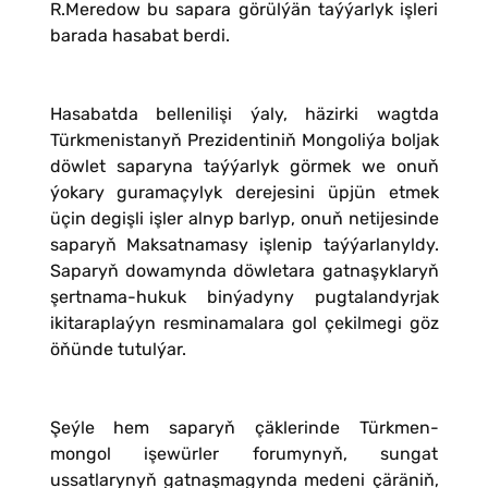
R.Meredow bu sapara görülýän taýýarlyk işleri
barada hasabat berdi.
Hasabatda bellenilişi ýaly, häzirki wagtda
Türkmenistanyň Prezidentiniň Mongoliýa boljak
döwlet saparyna taýýarlyk görmek we onuň
ýokary guramaçylyk derejesini üpjün etmek
üçin degişli işler alnyp barlyp, onuň netijesinde
saparyň Maksatnamasy işlenip taýýarlanyldy.
Saparyň dowamynda döwletara gatnaşyklaryň
şertnama-hukuk binýadyny pugtalandyrjak
ikitaraplaýyn resminamalara gol çekilmegi göz
öňünde tutulýar.
Şeýle hem saparyň çäklerinde Türkmen-
mongol işewürler forumynyň, sungat
ussatlarynyň gatnaşmagynda medeni çäräniň,