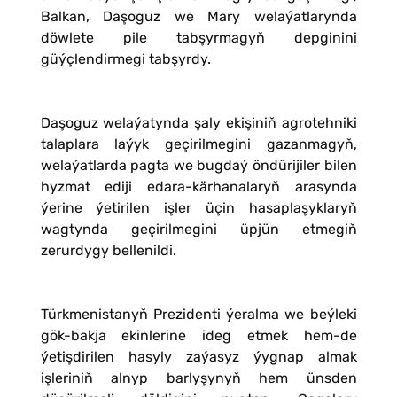
Balkan, Daşoguz we Mary welaýatlarynda
döwlete pile tabşyrmagyň depginini
güýçlendirmegi tabşyrdy.
Daşoguz welaýatynda şaly ekişiniň agrotehniki
talaplara laýyk geçirilmegini gazanmagyň,
welaýatlarda pagta we bugdaý öndürijiler bilen
hyzmat ediji edara-kärhanalaryň arasynda
ýerine ýetirilen işler üçin hasaplaşyklaryň
wagtynda geçirilmegini üpjün etmegiň
zerurdygy bellenildi.
Türkmenistanyň Prezidenti ýeralma we beýleki
gök-bakja ekinlerine ideg etmek hem-de
ýetişdirilen hasyly zaýasyz ýygnap almak
işleriniň alnyp barlyşynyň hem ünsden