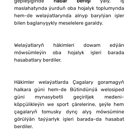
gepleşiginde
habar berlişi
ýaly, iş
maslahatynda ýurduň oba hojalyk toplumynda
hem-de welaýatlarynda alnyp barylýan işler
bilen baglanyşykly meselelere garaldy.
Welaýatlaryň häkimleri dowam edýän
möwsümleýin oba hojalyk işleri barada
hasabatlary berdiler.
Häkimler welaýatlarda Çagalary goramagyň
halkara güni hem-de Bütindünýä welosiped
güni mynasybetli geçiriljek medeni-
köpçülikleýin we sport çärelerine, şeýle hem
çagalaryň tomusky dynç alyş möwsümine
görülýän taýýarlyk işleri barada-da hasabat
berdiler.