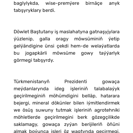
baglylykda, wise-premýere birnäçe anyk
tabşyryklary berdi.
Döwlet Baştutany iş maslahatyna gatnaşyjylara
ýüzlenip, galla oragy möwsüminiň ýetip
gelýändigine ünsi çekdi hem-de welaýatlarda
bu jogapkärli möwsüme gowy taýýarlyk
görmegi tabşyrdy.
Türkmenistanyň Prezidenti gowaça
meýdanlarynda ideg işleriniň talabalaýyk
geçirilmeginiň möhümdigini belläp, hatarara
bejergi, mineral dökünler bilen iýmitlendirmek
we ösüş suwuny tutmak işleriniň agrotehniki
möhletlerde geçirilmegini berk gözegçilikde
saklamagy, gowaça zyýan berijileriň öňüni
almak boýunça işleri öz wagtynda geçirmegi,