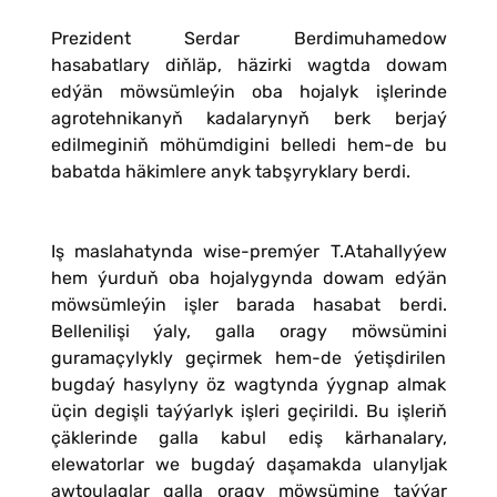
Prezident Serdar Berdimuhamedow
hasabatlary diňläp, häzirki wagtda dowam
edýän möwsümleýin oba hojalyk işlerinde
agrotehnikanyň kadalarynyň berk berjaý
edilmeginiň möhümdigini belledi hem-de bu
babatda häkimlere anyk tabşyryklary berdi.
Iş maslahatynda wise-premýer T.Atahallyýew
hem ýurduň oba hojalygynda dowam edýän
möwsümleýin işler barada hasabat berdi.
Bellenilişi ýaly, galla oragy möwsümini
guramaçylykly geçirmek hem-de ýetişdirilen
bugdaý hasylyny öz wagtynda ýygnap almak
üçin degişli taýýarlyk işleri geçirildi. Bu işleriň
çäklerinde galla kabul ediş kärhanalary,
elewatorlar we bugdaý daşamakda ulanyljak
awtoulaglar galla oragy möwsümine taýýar