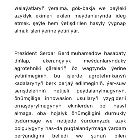
Welaýatlaryň ýeralma, gök-bakja we beýleki
azyklyk ekinleri ekilen meýdanlarynda ideg
etmek, şeýle hem ýetişdirilen hasyly ýygnap
almak işleri ýerine ýetirilýär.
Prezident Serdar Berdimuhamedow hasabaty
diňläp, ekerançylyk meýdanlaryndaky
agrotehniki çäreleriň öz wagtynda ýerine
ýetirilmeginiň, bu işlerde agrotehnikanyň
kadalarynyň berk berjaý edilmeginiň, ýer-suw
serişdeleriniň netijeli peýdalanylmagynyň,
önümçilige innowasion usullaryň yzygiderli
ornaşdyrylmagynyň ekinlerden bol hasyl
almaga, oba hojalyk önümçiligini durnukly
ösdürmäge we netijede ýurdumyzda azyk
bolçulygyny has-da pugtalandyrmaga ýardam
berýändigini belledi we şunuň bilen