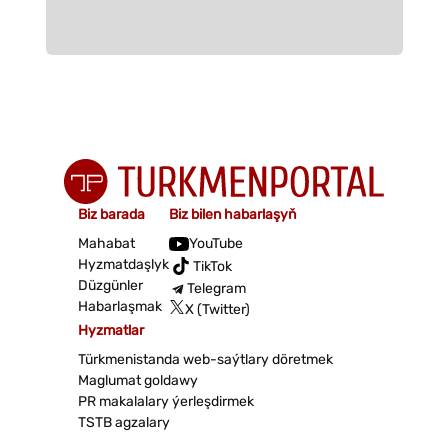
Biz barada
Biz bilen habarlaşyň
Mahabat
YouTube
Hyzmatdaşlyk
TikTok
Düzgünler
Telegram
Habarlaşmak
X (Twitter)
Hyzmatlar
Türkmenistanda web-saýtlary döretmek
Maglumat goldawy
PR makalalary ýerleşdirmek
TSTB agzalary