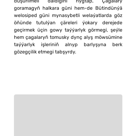
düşürilmeli däldigini nygtap, Çagalary
goramagyň halkara güni hem-de Bütindünýä
welosiped güni mynasybetli welaýatlarda göz
öňünde tutulýan çäreleri ýokary derejede
geçirmek üçin gowy taýýarlyk görmegi, şeýle
hem çagalaryň tomusky dynç alyş möwsümine
taýýarlyk işleriniň alnyp barlyşyna berk
gözegçilik etmegi tabşyrdy.