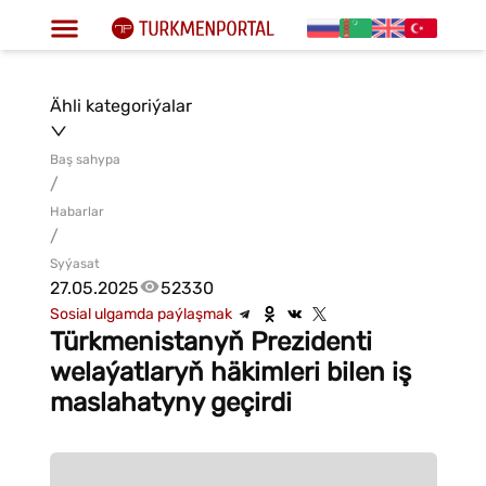
Ähli kategoriýalar
Baş sahypa
/
Habarlar
/
Syýasat
27.05.2025
52330
Sosial ulgamda paýlaşmak
Türkmenistanyň Prezidenti
welaýatlaryň häkimleri bilen iş
maslahatyny geçirdi