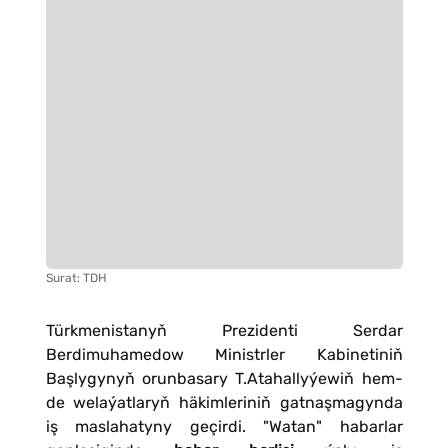
Surat: TDH
Türkmenistanyň Prezidenti Serdar
Berdimuhamedow Ministrler Kabinetiniň
Başlygynyň orunbasary T.Atahallyýewiň hem-
de welaýatlaryň häkimleriniň gatnaşmagynda
iş maslahatyny geçirdi. "Watan" habarlar