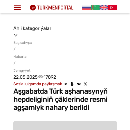
Ähli kategoriýalar
Baş sahypa
/
Habarlar
/
Jemgyýet
22.05.2025
17892
Sosial ulgamda paýlaşmak
Aşgabatda Türk aşhanasynyň
hepdeliginiň çäklerinde resmi
agşamlyk nahary berildi