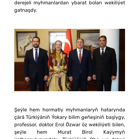
derejeli myhmanlardan ybarat bolan wekiliýet
gatnaşdy.
Şeýle hem hormatly myhmanlaryň hatarynda
çärä Türkiýäniň Ýokary bilim geňeşiniň başlygy,
professor, doktor Erol Özwar öz wekiliýeti bilen,
şeýle hem Murat Birol Kaýymyň