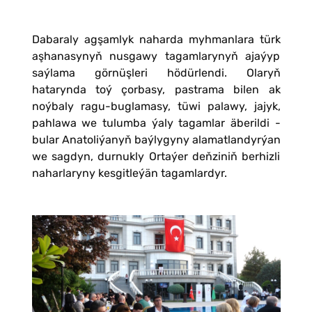
Dabaraly agşamlyk naharda myhmanlara türk
aşhanasynyň nusgawy tagamlarynyň ajaýyp
saýlama görnüşleri hödürlendi. Olaryň
hatarynda toý çorbasy, pastrama bilen ak
noýbaly ragu-buglamasy, tüwi palawy, jajyk,
pahlawa we tulumba ýaly tagamlar äberildi -
bular Anatoliýanyň baýlygyny alamatlandyrýan
we sagdyn, durnukly Ortaýer deňziniň berhizli
naharlaryny kesgitleýän tagamlardyr.