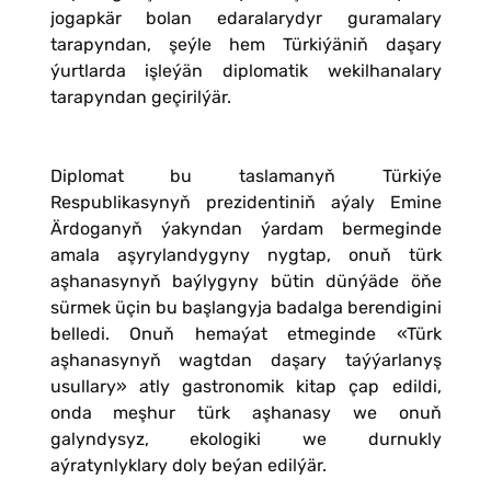
jogapkär bolan edaralarydyr guramalary
tarapyndan, şeýle hem Türkiýäniň daşary
ýurtlarda işleýän diplomatik wekilhanalary
tarapyndan geçirilýär.
Diplomat bu taslamanyň Türkiýe
Respublikasynyň prezidentiniň aýaly Emine
Ärdoganyň ýakyndan ýardam bermeginde
amala aşyrylandygyny nygtap, onuň türk
aşhanasynyň baýlygyny bütin dünýäde öňe
sürmek üçin bu başlangyja badalga berendigini
belledi. Onuň hemaýat etmeginde «Türk
aşhanasynyň wagtdan daşary taýýarlanyş
usullary» atly gastronomik kitap çap edildi,
onda meşhur türk aşhanasy we onuň
galyndysyz, ekologiki we durnukly
aýratynlyklary doly beýan edilýär.