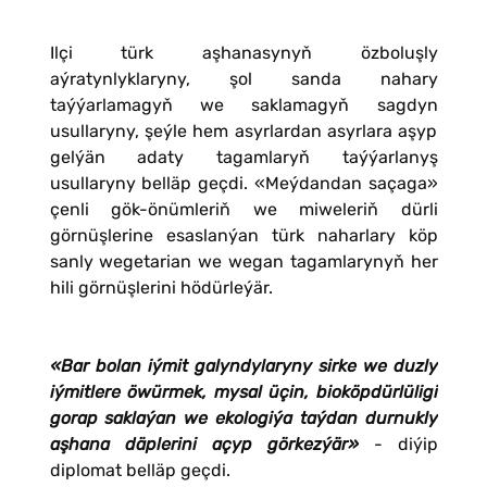
Ilçi türk aşhanasynyň özboluşly
aýratynlyklaryny, şol sanda nahary
taýýarlamagyň we saklamagyň sagdyn
usullaryny, şeýle hem asyrlardan asyrlara aşyp
gelýän adaty tagamlaryň taýýarlanyş
usullaryny belläp geçdi. «Meýdandan saçaga»
çenli gök-önümleriň we miweleriň dürli
görnüşlerine esaslanýan türk naharlary köp
sanly wegetarian we wegan tagamlarynyň her
hili görnüşlerini hödürleýär.
«Bar bolan iýmit galyndylaryny sirke we duzly
iýmitlere öwürmek, mysal üçin, bioköpdürlüligi
gorap saklaýan we ekologiýa taýdan durnukly
aşhana däplerini açyp görkezýär»
- diýip
diplomat belläp geçdi.