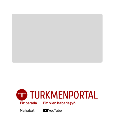
Biz barada
Biz bilen habarlaşyň
Mahabat
YouTube