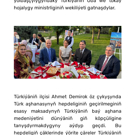
ýolbaşçylygyndaky Türkiýäniň Oba we tokaý
hojalygy ministrliginiň wekiliýeti gatnaşdylar.
Türkiýäniň ilçisi Ahmet Demirok öz çykyşynda
Türk aşhanasynyň hepdeliginiň geçirilmeginiň
esasy maksadynyň Türkiýäniň baý aşhana
medeniýetini dünýäniň giň köpçüligine
tanyşdyrmakdygyny aýdyp geçdi. Bu
hepdeligiň çäklerinde ýörite çäreler Türkiýäniň