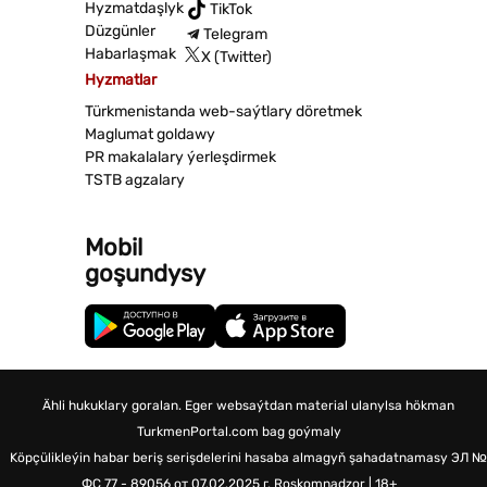
Hyzmatdaşlyk
TikTok
Düzgünler
Telegram
Habarlaşmak
X (Twitter)
Hyzmatlar
Türkmenistanda web-saýtlary döretmek
Maglumat goldawy
PR makalalary ýerleşdirmek
TSTB agzalary
Mobil
goşundysy
Ähli hukuklary goralan. Eger websaýtdan material ulanylsa hökman
TurkmenPortal.com bag goýmaly
Köpçülikleýin habar beriş serişdelerini hasaba almagyň şahadatnamasy
ЭЛ №
ФС 77 - 89056 от 07.02.2025 г.
Roskomnadzor | 18+