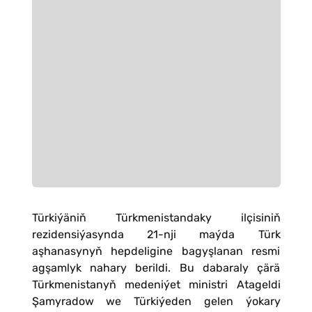
Türkiýäniň Türkmenistandaky ilçisiniň
rezidensiýasynda 21-nji maýda Türk
aşhanasynyň hepdeligine bagyşlanan resmi
agşamlyk nahary berildi. Bu dabaraly çärä
Türkmenistanyň medeniýet ministri Atageldi
Şamyradow we Türkiýeden gelen ýokary