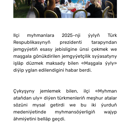
Ilçi myhmanlara 2025-nji ýylyň Türk
Respublikasynyň prezidenti tarapyndan
jemgyýetiň esasy jebisligine ünsi çekmek we
maşgala gönükdirilen jemgyýetçilik syýasatyny
işläp düzmek maksady bilen «Maşgala ýyly»
diýip yglan edilendigini habar berdi.
Çykyşyny jemlemek bilen, ilçi «Myhman
ataňdan uly» diýen türkmenleriň meşhur atalar
sözüni mysal getirdi we bu iki ýurduň
medeniýetinde myhmansöýerligiň wajyp
ähmiýetini belläp geçdi.