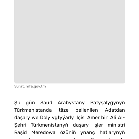
Surat: mfa.gov.tm
Şu gün Saud Arabystany Patyşalygynyň
Türkmenistanda täze bellenilen Adatdan
daşary we Doly ygtyýarly ilçisi Amer bin Ali Al-
Şehri Türkmenistanyň daşary işler ministri
Raşid Meredowa özüniň ynanç hatlarynyň