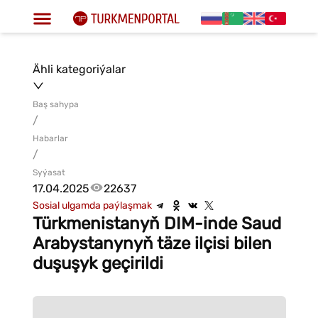
Ähli kategoriýalar
Baş sahypa
/
Habarlar
/
Syýasat
17.04.2025
22637
Sosial ulgamda paýlaşmak
Türkmenistanyň DIM-inde Saud
Arabystanynyň täze ilçisi bilen
duşuşyk geçirildi