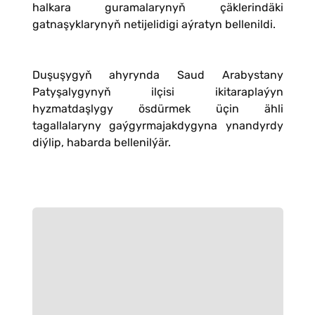
halkara guramalarynyň çäklerindäki
gatnaşyklarynyň netijelidigi aýratyn bellenildi.
Duşuşygyň ahyrynda Saud Arabystany
Patyşalygynyň ilçisi ikitaraplaýyn
hyzmatdaşlygy ösdürmek üçin ähli
tagallalaryny gaýgyrmajakdygyna ynandyrdy
diýlip, habarda bellenilýär.