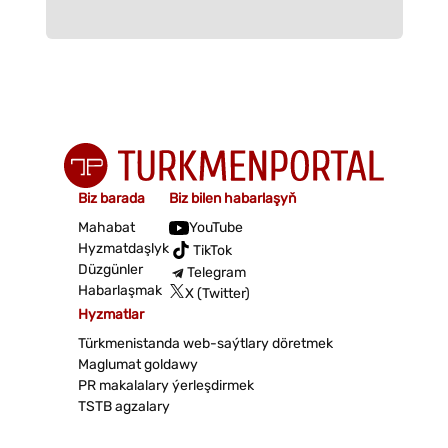
Biz barada
Biz bilen habarlaşyň
Mahabat
YouTube
Hyzmatdaşlyk
TikTok
Düzgünler
Telegram
Habarlaşmak
X (Twitter)
Hyzmatlar
Türkmenistanda web-saýtlary döretmek
Maglumat goldawy
PR makalalary ýerleşdirmek
TSTB agzalary