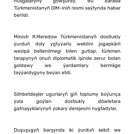
nusgalaryny gowşurdy. Bu barada
Türkmenistanyň DIM-iniň resmi saýtynda habar
berildi.
Ministr R.Meredow Türkmenistanyň dostlukly
ýurduň doly ygtyýarly wekilini jogapkärli
wezipä bellenilmegi bilen gutlap, türkmen
tarapynyň onuň diplomatik işinde zerur bolan
goldawy we ýardamlary bermäge
taýýardygyny beýan etdi.
Söhbetdeşler ugurlaryň giň toplumy boýunça
ýola goýlan dostlukly döwletara
gatnaşyklarynyň ýokary derejesini nygtadylar.
Duşuşygyň barşynda iki ýurduň sebit we