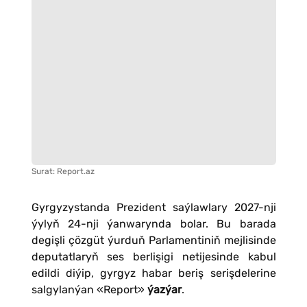
Surat: Report.az
Gyrgyzystanda Prezident saýlawlary 2027-nji
ýylyň 24-nji ýanwarynda bolar. Bu barada
degişli çözgüt ýurduň Parlamentiniň mejlisinde
deputatlaryň ses berlişigi netijesinde kabul
edildi diýip, gyrgyz habar beriş serişdelerine
salgylanýan «Report»
ýazýar
.