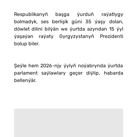
Respublikanyň başga ýurduň raýatlygy
bolmadyk, ses berlişik güni 35 ýaşy dolan,
döwlet dilini bilýän we ýurtda azyndan 15 ýyl
ýaşaýan raýaty Gyrgyzystanyň Prezidenti
bolup biler.
Şeýle hem 2026-njy ýylyň noýabrynda ýurtda
parlament saýlawlary geçer diýlip, habarda
bellenýär.