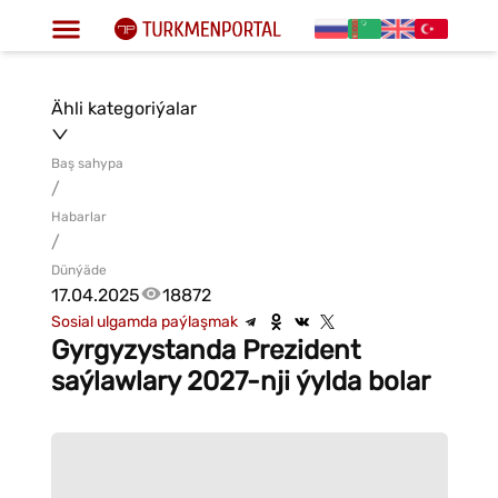
Ähli kategoriýalar
Baş sahypa
/
Habarlar
/
Dünýäde
17.04.2025
18872
Sosial ulgamda paýlaşmak
Gyrgyzystanda Prezident
saýlawlary 2027-nji ýylda bolar