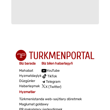
Biz barada
Biz bilen habarlaşyň
Mahabat
YouTube
Hyzmatdaşlyk
TikTok
Düzgünler
Telegram
Habarlaşmak
X (Twitter)
Hyzmatlar
Türkmenistanda web-saýtlary döretmek
Maglumat goldawy
PR makalalary ýerleşdirmek