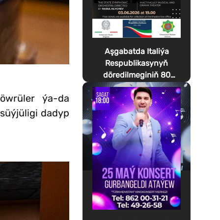
Aşgabatda Italiýa
Respublikasynyň
döredilmeginiň 80
ýyllygyna bagyşlanan
 öwrüler ýa-da
Festa della Musica
geçirilýär
süýjüligi dadyp