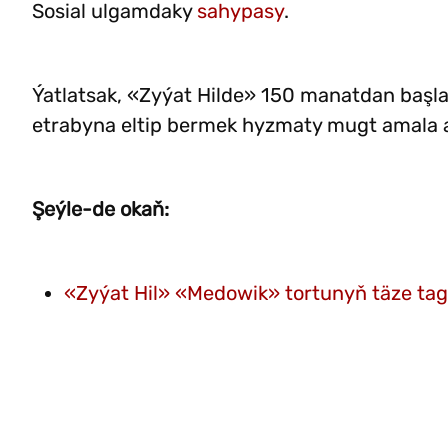
Sosial ulgamdaky
sahypasy
.
Ýatlatsak, «Zyýat Hilde» 150 manatdan başl
etrabyna eltip bermek hyzmaty mugt amala a
Şeýle-de okaň:
«Zyýat Hil» «Medowik» tortunyň täze ta