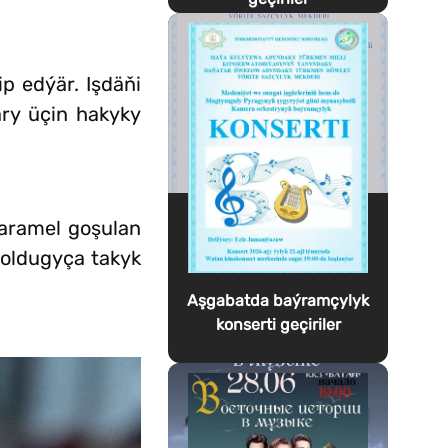
p edýär. Işdäňi
ary üçin hakyky
karamel goşulan
boldugyça takyk
Aşgabatda baýramçylyk
konserti geçiriler