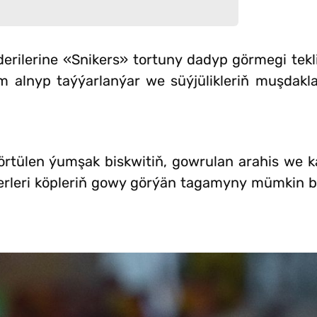
erilerine «Snikers» tortuny dadyp görmegi tekli
 alnyp taýýarlanýar we süýjülikleriň muşdakl
 örtülen ýumşak biskwitiň, gowrulan arahis we 
terleri köpleriň gowy görýän tagamyny mümkin 