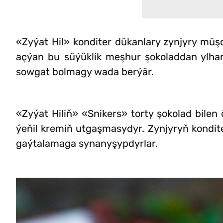
«Zyýat Hil» konditer dükanlary zynjyry müşd
açýan bu süýüklik meşhur şokoladdan ylham
sowgat bolmagy wada berýär.
«Zyýat Hiliň» «Snikers» torty şokolad bilen
ýeňil kremiň utgaşmasydyr. Zynjyryň kondi
gaýtalamaga synanyşypdyrlar.