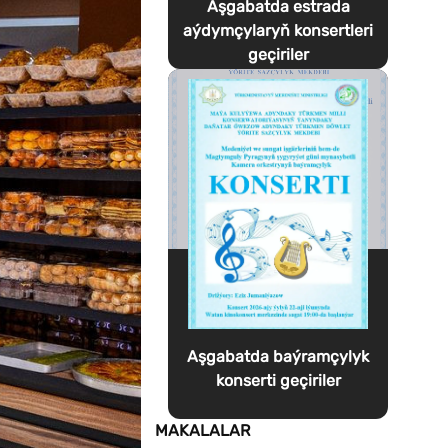
Aşgabatda estrada
aýdymçylaryň konsertleri
geçiriler
Aşgabatda baýramçylyk
konserti geçiriler
MAKALALAR