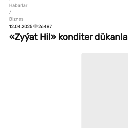
Habarlar
/
Biznes
12.04.2025
26487
«Zyýat Hil» konditer dükanla