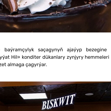
 we baýramçylyk saçagynyň ajaýyp bezegine
ýat Hil» konditer dükanlary zynjyry hemmeleri 
et almaga çagyrýar.