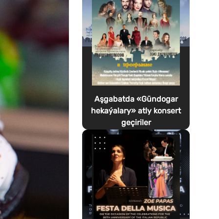
Aşgabatda «Gündogar
hekaýalary» atly konsert
geçiriler