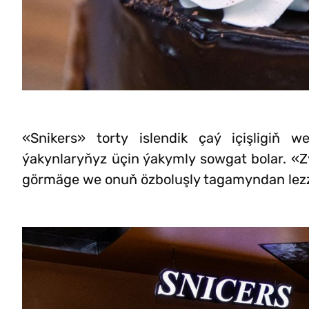
«Snikers» torty islendik çaý içişligiň
ýakynlaryňyz üçin ýakymly sowgat bolar. «Zy
görmäge we onuň özboluşly tagamyndan lezz