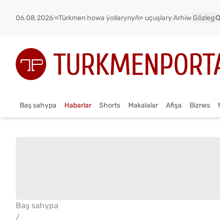
06.08.2026
|
«Türkmen howa ýollarynyň» uçuşlary
|
Arhiw
|
Gözleg
Baş sahypa
Habarlar
Shorts
Makalalar
Afişa
Biznes
Baş sahypa
/