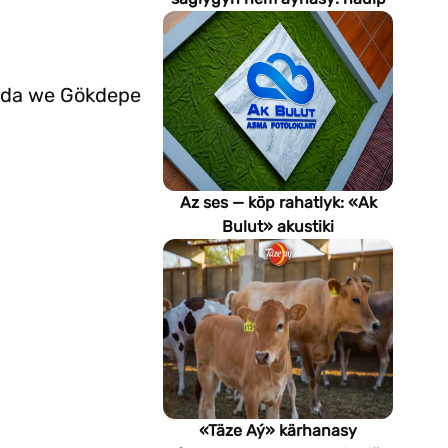
emeli aň keselleri suratlar
arkaly anyklaýar?
bada we Gökdepe
Az ses — köp rahatlyk: «Ak
Bulut» akustiki
potoloklarynyň
artykmaçlyklary
«Täze Aý» kärhanasy