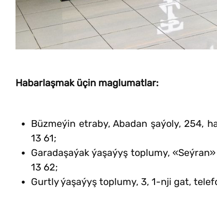
Habarlaşmak üçin maglumatlar:
Büzmeýin etraby, Abadan şaýoly, 254, ha
13 61;
Garadaşaýak ýaşaýyş toplumy, «Seýran» 
13 62;
Gurtly ýaşaýyş toplumy, 3, 1-nji gat, tele