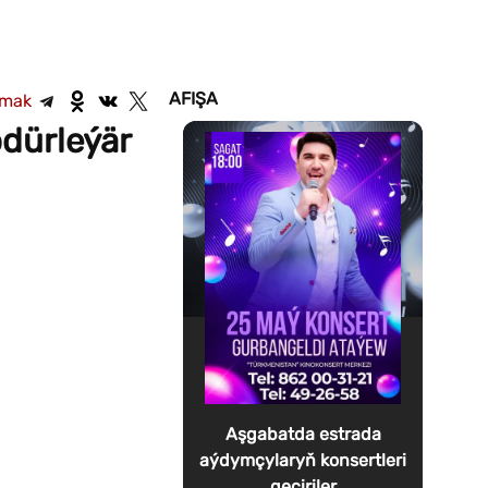
AFIŞA
şmak
ödürleýär
Aşgabatda estrada
aýdymçylaryň konsertleri
geçiriler