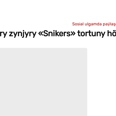
Sosial ulgamda paýla
ry zynjyry «Snikers» tortuny h