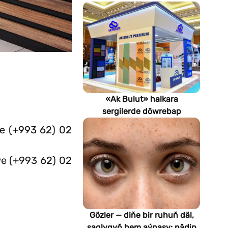
«Ak Bulut» halkara
sergilerde döwrebap
gurluşyk çözgütlerini
we (+993 62) 02
görkezýär
we (+993 62) 02
Gözler — diňe bir ruhuň däl,
saglygyň hem aýnasy: nädip