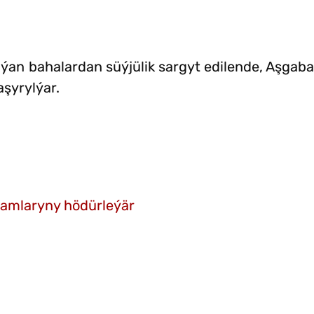
aýan bahalardan süýjülik sargyt edilende, Aşga
şyrylýar.
gamlaryny hödürleýär