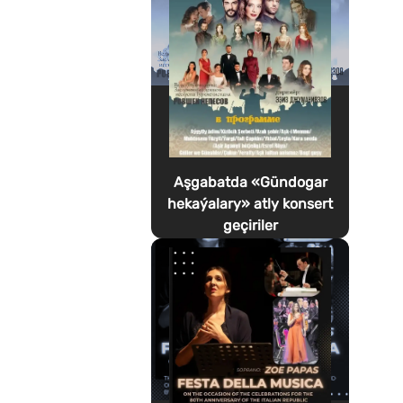
Aşgabatda «Gündogar
hekaýalary» atly konsert
geçiriler