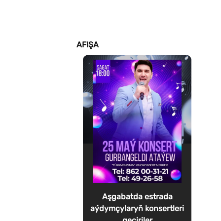
AFIŞA
Aşgabatda estrada
aýdymçylaryň konsertleri
geçiriler