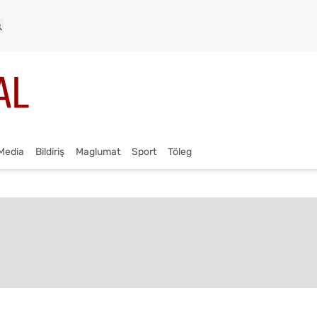
Media
Bildiriş
Maglumat
Sport
Töleg