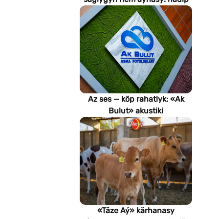
emeli aň keselleri suratlar
arkaly anyklaýar?
Az ses — köp rahatlyk: «Ak
Bulut» akustiki
potoloklarynyň
artykmaçlyklary
«Täze Aý» kärhanasy