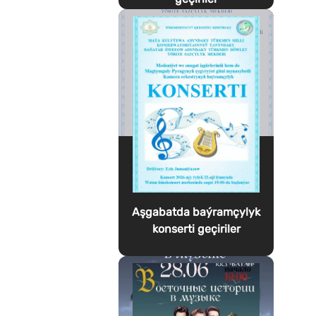
Aşgabatda baýramçylyk
konserti geçiriler