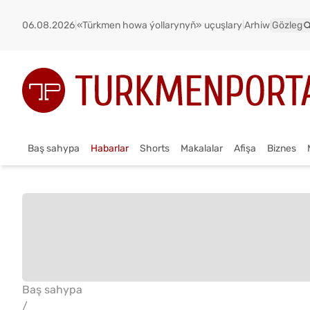
06.08.2026
|
«Türkmen howa ýollarynyň» uçuşlary
|
Arhiw
|
Gözleg
Baş sahypa
Habarlar
Shorts
Makalalar
Afişa
Biznes
Baş sahypa
/