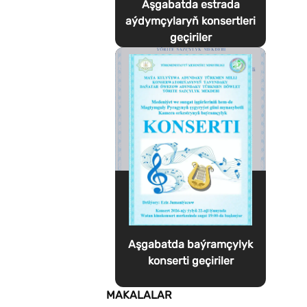
Aşgabatda estrada
aýdymçylaryň konsertleri
geçiriler
Aşgabatda baýramçylyk
konserti geçiriler
MAKALALAR