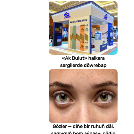
«Ak Bulut» halkara
sergilerde döwrebap
gurluşyk çözgütlerini
görkezýär
Gözler — diňe bir ruhuň däl,
saglygyň hem aýnasy: nädip