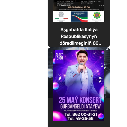
Aşgabatda Italiýa
Respublikasynyň
döredilmeginiň 80
ýyllygyna bagyşlanan
Festa della Musica
geçirilýär