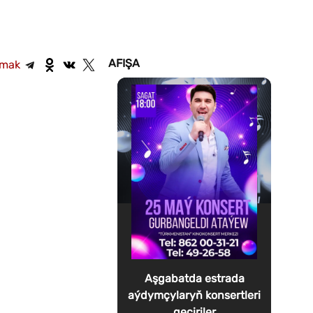
AFIŞA
şmak
Aşgabatda estrada
aýdymçylaryň konsertleri
geçiriler