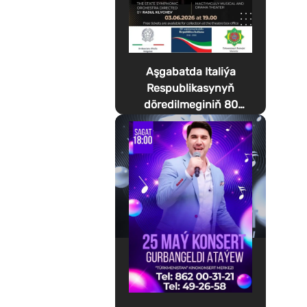
Aşgabatda Italiýa
Respublikasynyň
döredilmeginiň 80
ýyllygyna bagyşlanan
Festa della Musica
geçirilýär