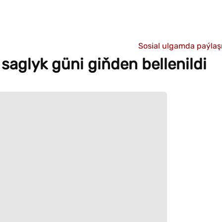
Sosial ulgamda paýla
aglyk güni giňden bellenildi