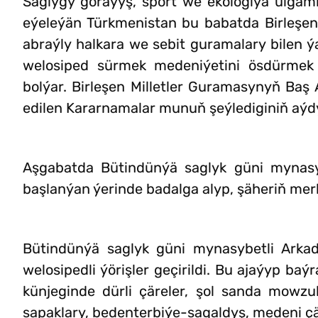
Saglygy goraýyş, sport we ekologiýa ulgaml
eýeleýän Türkmenistan bu babatda Birleşen M
abraýly halkara we sebit guramalary bilen
welosiped sürmek medeniýetini ösdürmek 
bolýar. Birleşen Milletler Guramasynyň Baş
edilen Kararnamalar munuň şeýlediginiň aýd
Aşgabatda Bütindünýä saglyk güni mynasybe
başlanýan ýerinde badalga alyp, şäheriň me
Bütindünýä saglyk güni mynasybetli Arkad
welosipedli ýörişler geçirildi. Bu ajaýyp b
künjeginde dürli çäreler, şol sanda mowzuk
sapaklary, bedenterbiýe-sagaldyş, medeni çär