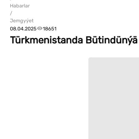
Habarlar
/
Jemgyýet
08.04.2025
18651
Türkmenistanda Bütindünýä s