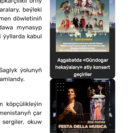
kärçilikli orny
ralary, beýleki
kmen döwletiniň
oldawa mynasyp
 ýyllarda kabul
Aşgabatda «Gündogar
hekaýalary» atly konsert
 Saglyk ýolunyň
geçiriler
mamlandy.
 köpçülikleýin
kmenistanyň çar
 sergiler, okuw