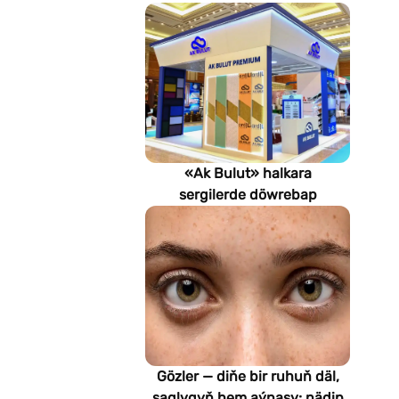
«Ak Bulut» halkara
sergilerde döwrebap
gurluşyk çözgütlerini
görkezýär
Gözler — diňe bir ruhuň däl,
saglygyň hem aýnasy: nädip