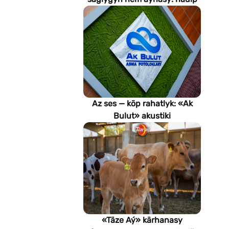
emeli aň keselleri suratlar
arkaly anyklaýar?
Az ses — köp rahatlyk: «Ak
Bulut» akustiki
potoloklarynyň
artykmaçlyklary
«Täze Aý» kärhanasy