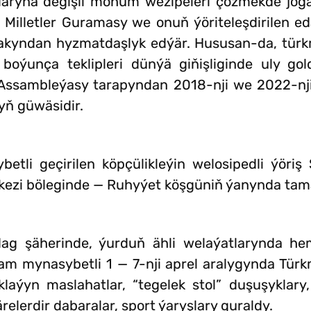
aryna degişli möhüm wezipeleri çözmekde jogap
illetler Guramasy we onuň ýöriteleşdirilen eda
 ýakyndan hyzmatdaşlyk edýär. Hususan-da, tür
boýunça teklipleri dünýä giňişliginde uly g
 Assambleýasy tarapyndan 2018-nji we 2022-nji
yň güwäsidir.
tli geçirilen köpçülikleýin welosipedli ýöriş
rkezi böleginde — Ruhyýet köşgüniň ýanynda ta
ag şäherinde, ýurduň ähli welaýatlarynda hem
aýram mynasybetli 1 — 7-nji aprel aralygynda Tür
laýyn maslahatlar, “tegelek stol” duşuşyklary,
elerdir dabaralar, sport ýaryşlary guraldy.