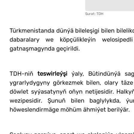
Surat: TDH
Türkmenistanda dünýä bileleşigi bilen bileli
dabaralary we köpçülikleýin welosipe
gatnaşmagynda geçirildi.
TDH-niň
teswirleýşi
ýaly, Bütindünýä sag
ygrarlydygyny görkezmek bilen, olary täz
döwlet syýasatynyň oňyn netijesidir. Halk
wezipesidir. Şunuň bilen baglylykda, ýur
höweslendirmäge möhüm ähmiýet berilýär.