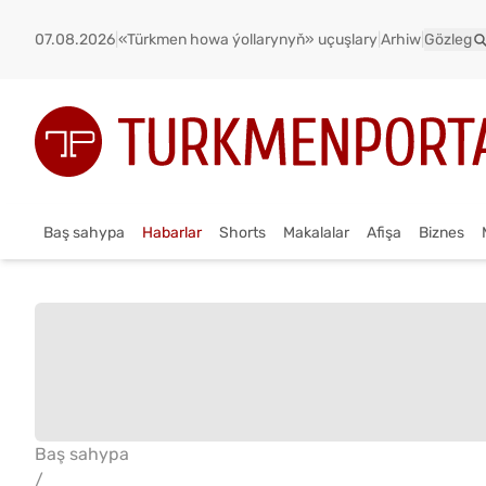
07.08.2026
|
«Türkmen howa ýollarynyň» uçuşlary
|
Arhiw
|
Gözleg
Baş sahypa
Habarlar
Shorts
Makalalar
Afişa
Biznes
Baş sahypa
/