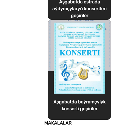
Aşgabatda estrada
aýdymçylaryň konsertleri
geçiriler
Aşgabatda baýramçylyk
konserti geçiriler
MAKALALAR