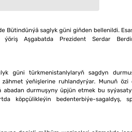
kde Bütindünýä saglyk güni giňden bellenildi. E
dli ýöriş Aşgabatda Prezident Serdar Ber
lyk güni türkmenistanlylaryň sagdyn durmuş
e zähmet ýeňişlerine ruhlandyrýar. Munuň özi
yň abadan durmuşyny üpjün etmek bu syýasatyň
tda köpçülikleýin bedenterbiýe-sagaldyş, sp