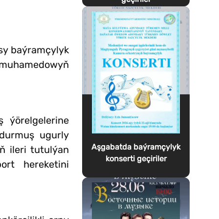
sasy baýramçylyk
dimuhamedowyň
 ýörelgelerine
 durmuş ugurly
Aşgabatda baýramçylyk
 ileri tutulýan
konserti geçiriler
ort hereketini