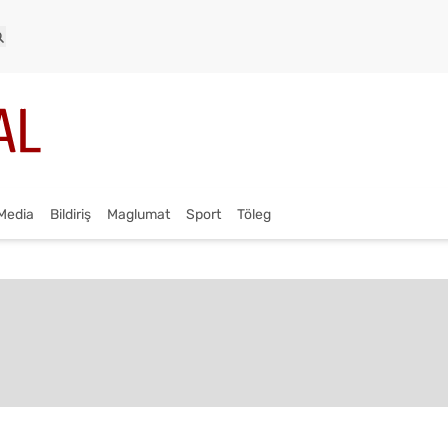
Media
Bildiriş
Maglumat
Sport
Töleg