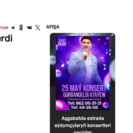
AFIŞA
şmak
rdi
Aşgabatda estrada
aýdymçylaryň konsertleri
geçiriler