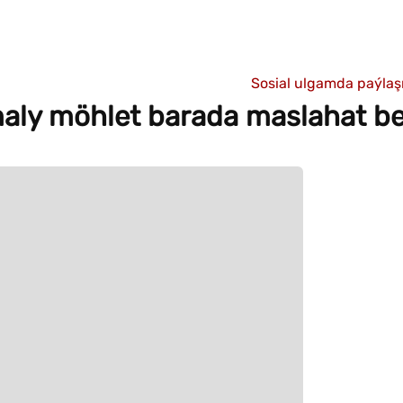
Sosial ulgamda paýla
ly möhlet barada maslahat be