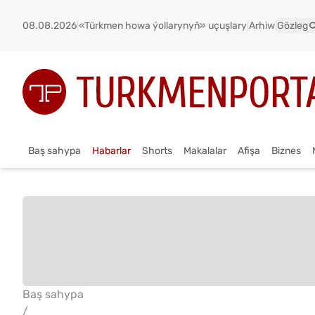
08.08.2026
|
«Türkmen howa ýollarynyň» uçuşlary
|
Arhiw
|
Gözleg
Baş sahypa
Habarlar
Shorts
Makalalar
Afişa
Biznes
Baş sahypa
/