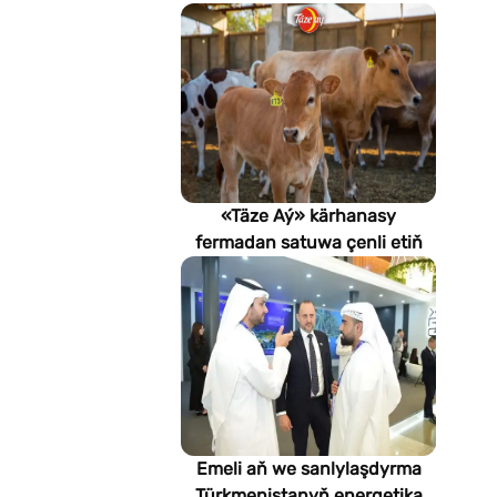
«Täze Aý» kärhanasy
fermadan satuwa çenli etiň
hilini nädip gözegçilikde
saklaýar?
Emeli aň we sanlylaşdyrma
Türkmenistanyň energetika