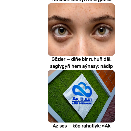
pudagynyň geljegini
kesgitleýär
Gözler — diňe bir ruhuň däl,
saglygyň hem aýnasy: nädip
emeli aň keselleri suratlar
arkaly anyklaýar?
Az ses — köp rahatlyk: «Ak