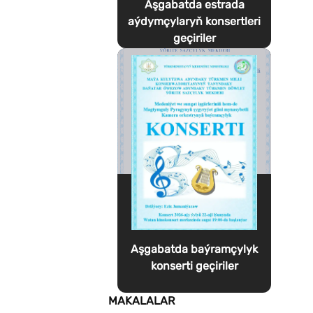
Aşgabatda estrada
aýdymçylaryň konsertleri
geçiriler
Aşgabatda baýramçylyk
konserti geçiriler
MAKALALAR