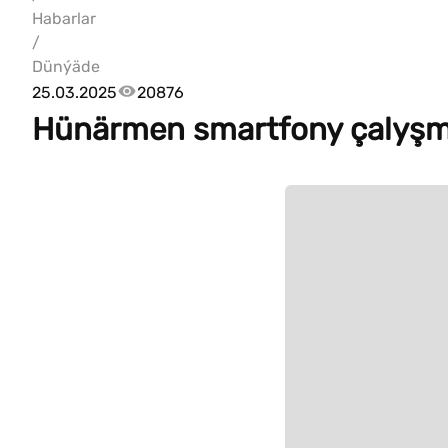
Habarlar
/
Dünýäde
25.03.2025
20876
Hünärmen smartfony çalyşma