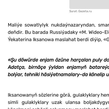
Surat: Gazeta.ru
Maliýe sowatlylyk nukdaýnazaryndan, smar
deňdir. Bu barada Russiýadaky «M. Wideo-E
Ýekaterina Iksanowa maslahat berdi diýip, «
«Şu döwürde enjam özüne harçalan puly do
Adatça, birnäçe ýyldan enjamyň batareý
bolýar, tehniki häsiýetnamalary-da könelip 
Iksanowanyň sözlerine görä, gulaklyklary hem 
simli gulaklyklary uzak ulansa boljakdyg