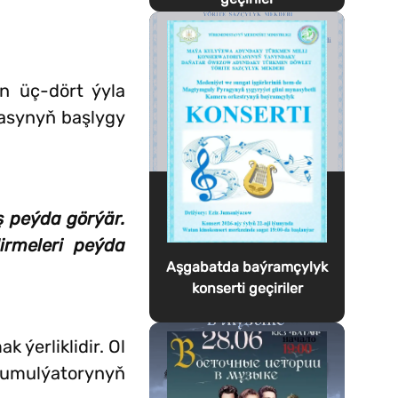
n üç-dört ýyla
rasynyň başlygy
 peýda görýär.
irmeleri peýda
Aşgabatda baýramçylyk
konserti geçiriler
 ýerliklidir. Ol
kumulýatorynyň