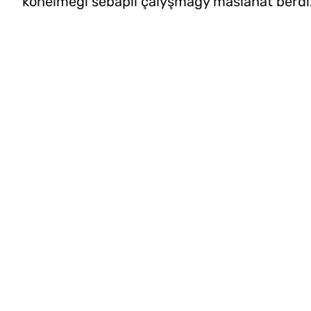
könelmegi sebäpli çalyşmagy maslahat berdi