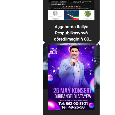
Aşgabatda Italiýa
Respublikasynyň
döredilmeginiň 80
ýyllygyna bagyşlanan
Festa della Musica
geçirilýär