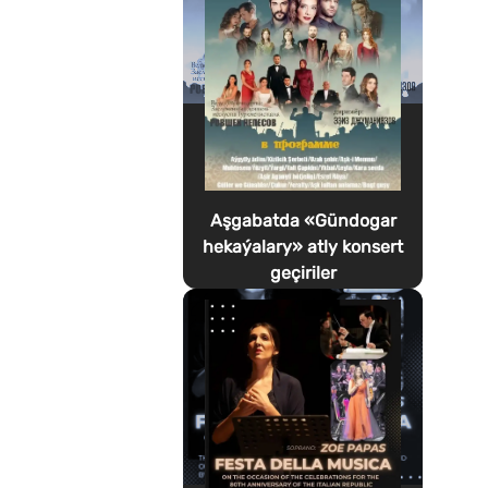
Aşgabatda «Gündogar
hekaýalary» atly konsert
geçiriler