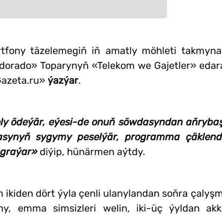
tfony täzelemegiň iň amatly möhleti takmyna
ldorado» Toparynyň «Telekom we Gajetler» eda
Gazeta.ru»
ýazýar
.
ly ödeýär, eýesi-de onuň söwdasyndan aňrybaş
asynyň sygymy peselýär, programma çäklend
ugraýar»
diýip, hünärmen aýtdy.
ikiden dört ýyla çenli ulanylandan soňra çalyşmak
yny, emma simsizleri welin, iki-üç ýyldan ak