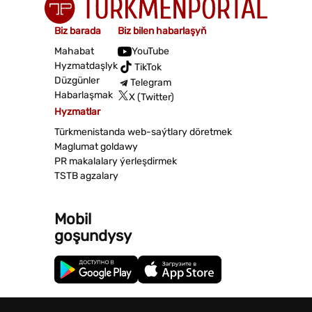
Biz barada
Biz bilen habarlaşyň
Mahabat
YouTube
Hyzmatdaşlyk
TikTok
Düzgünler
Telegram
Habarlaşmak
X (Twitter)
Hyzmatlar
Türkmenistanda web-saýtlary döretmek
Maglumat goldawy
PR makalalary ýerleşdirmek
TSTB agzalary
Mobil
goşundysy