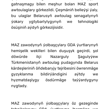
gatnaşmagy bilen meşhur bolan MAZ sport
awtoulaglary görkezildi. Çeşmäniň belleýşi ýaly,
bu ulaglar Belarusyň awtoulag senagatynyň
ýokary ygtybarlylygynyň we tehnologiki
ösüşiniň aýdyň görkezijisidir.
MAZ zawodynyň ýolbaşçylary GDA ýurtlarynyň
hemişelik wekilleri bilen duşuşyk geçirdi, şol
döwürde ilçi Nazarguly Şagulyýew
Türkmenistanyň awtoulag pudagynda Belarus
kärdeşleriniň öňdebaryjy tejribesini öwrenmäge
gyzyklanma bildirýändigini aýtdy we
hyzmatdaşlygy ösdürmäge taýýardygyny
nygtady.
MAZ zawodynyň ýolbaşçylary öz gezeginde