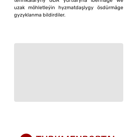
tehnikalaryny GDA ýurtlaryna ibermäge we
uzak möhletleýin hyzmatdaşlygy ösdürmäge
gyzyklanma bildirdiler.