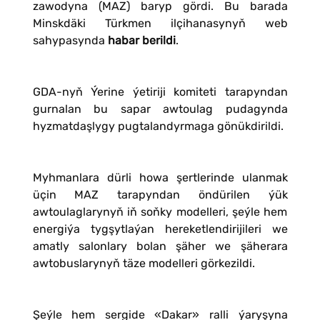
zawodyna (MAZ) baryp gördi. Bu barada
Minskdäki Türkmen ilçihanasynyň web
sahypasynda
habar berildi
.
GDA-nyň Ýerine ýetiriji komiteti tarapyndan
gurnalan bu sapar awtoulag pudagynda
hyzmatdaşlygy pugtalandyrmaga gönükdirildi.
Myhmanlara dürli howa şertlerinde ulanmak
üçin MAZ tarapyndan öndürilen ýük
awtoulaglarynyň iň soňky modelleri, şeýle hem
energiýa tygşytlaýan hereketlendirijileri we
amatly salonlary bolan şäher we şäherara
awtobuslarynyň täze modelleri görkezildi.
Şeýle hem sergide «Dakar» ralli ýaryşyna