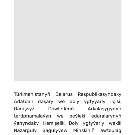
Türkmenistanyň Belarus Respublikasyndaky
Adatdan daşary we doly ygtyýarly ilçisi,
Garaşsyz Döwletleriň Arkalaşygynyň
tertipnamalaýyn we beýleki edaralarynyň
ýanyndaky Hemişelik Doly ygtyýarly wekili
Nazarguly Şagulyýew Minskiniň awtoulag