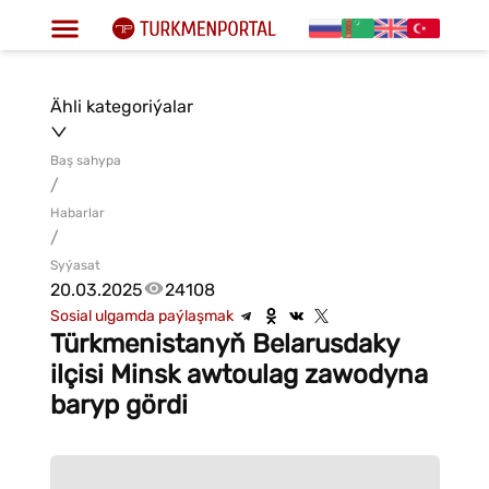
Ähli kategoriýalar
Baş sahypa
/
Habarlar
/
Syýasat
20.03.2025
24108
Sosial ulgamda paýlaşmak
Türkmenistanyň Belarusdaky
ilçisi Minsk awtoulag zawodyna
baryp gördi