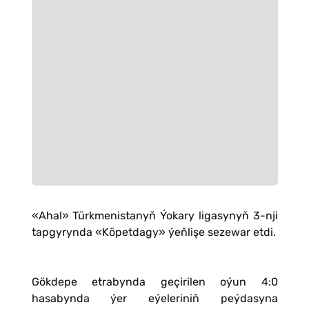
«Ahal» Türkmenistanyň Ýokary ligasynyň 3-nji
tapgyrynda «Köpetdagy» ýeňlişe sezewar etdi.
Gökdepe etrabynda geçirilen oýun 4:0
hasabynda ýer eýeleriniň peýdasyna