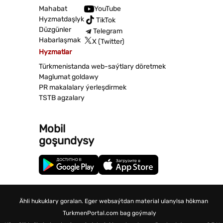
Mahabat
YouTube
Hyzmatdaşlyk
TikTok
Düzgünler
Telegram
Habarlaşmak
X (Twitter)
Hyzmatlar
Türkmenistanda web-saýtlary döretmek
Maglumat goldawy
PR makalalary ýerleşdirmek
TSTB agzalary
Mobil
goşundysy
Ähli hukuklary goralan. Eger websaýtdan material ulanylsa hökman
TurkmenPortal.com bag goýmaly