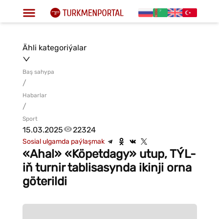
Ähli kategoriýalar
Baş sahypa
/
Habarlar
/
Sport
15.03.2025
22324
Sosial ulgamda paýlaşmak
«Ahal» «Köpetdagy» utup, TÝL-
iň turnir tablisasynda ikinji orna
göterildi