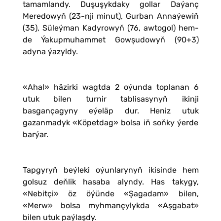
tamamlandy. Duşuşykdaky gollar Daýanç
Meredowyň (23-nji minut), Gurban Annaýewiň
(35), Süleýman Kadyrowyň (76, awtogol) hem-
de Ýakupmuhammet Gowşudowyň (90+3)
adyna ýazyldy.
«Ahal» häzirki wagtda 2 oýunda toplanan 6
utuk bilen turnir tablisasynyň ikinji
basgançagyny eýeläp dur. Heniz utuk
gazanmadyk «Köpetdag» bolsa iň soňky ýerde
barýar.
Tapgyryň beýleki oýunlarynyň ikisinde hem
golsuz deňlik hasaba alyndy. Has takygy,
«Nebitçi» öz öýünde «Şagadam» bilen,
«Merw» bolsa myhmançylykda «Aşgabat»
bilen utuk paýlaşdy.