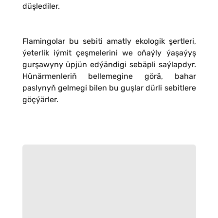
düşlediler.
Flamingolar bu sebiti amatly ekologik şertleri,
ýeterlik iýmit çeşmelerini we oňaýly ýaşaýyş
gurşawyny üpjün edýändigi sebäpli saýlapdyr.
Hünärmenleriň bellemegine görä, bahar
paslynyň gelmegi bilen bu guşlar dürli sebitlere
göçýärler.