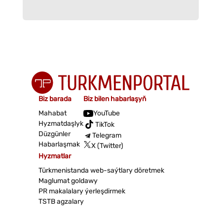
Biz barada
Biz bilen habarlaşyň
Mahabat
YouTube
Hyzmatdaşlyk
TikTok
Düzgünler
Telegram
Habarlaşmak
X (Twitter)
Hyzmatlar
Türkmenistanda web-saýtlary döretmek
Maglumat goldawy
PR makalalary ýerleşdirmek
TSTB agzalary