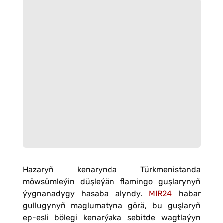
Hazaryň kenarynda Türkmenistanda
möwsümleýin düşleýän flamingo guşlarynyň
ýygnanadygy hasaba alyndy.
MIR24
habar
gullugynyň maglumatyna görä, bu guşlaryň
ep-esli bölegi kenarýaka sebitde wagtlaýyn