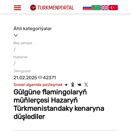
Ähli kategoriýalar
Baş sahypa
/
Habarlar
/
Jemgyýet
21.02.2025
42371
Sosial ulgamda paýlaşmak
Gülgüne flamingolaryň
müňlerçesi Hazaryň
Türkmenistandaky kenaryna
düşlediler