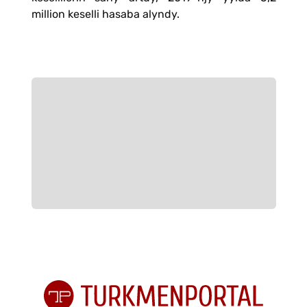
million keselli hasaba alyndy.