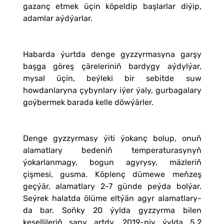
gazanç etmek üçin köpeldip başlarlar diýip,
adamlar aýdýarlar.
Habarda ýurtda denge gyzzyrmasyna garşy
başga göreş çäreleriniň bardygy aýdylýar,
mysal üçin, beýleki bir sebitde suw
howdanlaryna çybynlary iýer ýaly, gurbagalary
goýbermek barada kelle döwýärler.
Denge gyzzyrmasy ýiti ýokanç bolup, onuň
alamatlary bedeniň temperaturasynyň
ýokarlanmagy, bogun agyrysy, mäzleriň
çişmesi, gusma. Köplenç dümewe meňzeş
geçýär, alamatlary 2-7 günde peýda bolýar.
Seýrek halatda ölüme eltýän agyr alamatlary-
da bar. Soňky 20 ýylda gyzzyrma bilen
kesellileriň sany artdy, 2019-njy ýylda 5,2