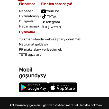
Biz barada
Biz bilen habarlaşyň
Mahabat
YouTube
Hyzmatdaşlyk
TikTok
Düzgünler
Telegram
Habarlaşmak
X (Twitter)
Hyzmatlar
Türkmenistanda web-saýtlary döretmek
Maglumat goldawy
PR makalalary ýerleşdirmek
TSTB agzalary
Mobil
goşundysy
Ähli hukuklary goralan. Eger websaýtdan material ulanylsa hökman