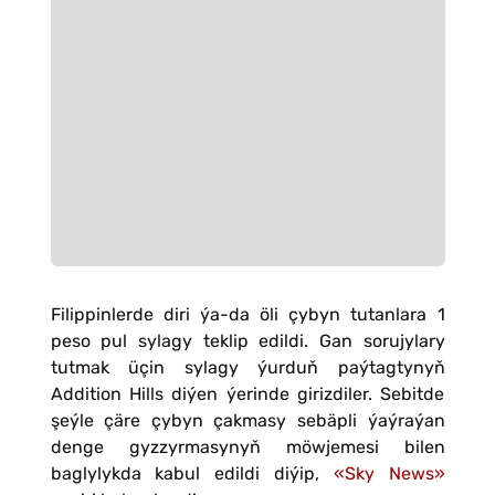
Filippinlerde diri ýa-da öli çybyn tutanlara 1
peso pul sylagy teklip edildi. Gan sorujylary
tutmak üçin sylagy ýurduň paýtagtynyň
Addition Hills diýen ýerinde girizdiler. Sebitde
şeýle çäre çybyn çakmasy sebäpli ýaýraýan
denge gyzzyrmasynyň möwjemesi bilen
baglylykda kabul edildi diýip,
«Sky News»