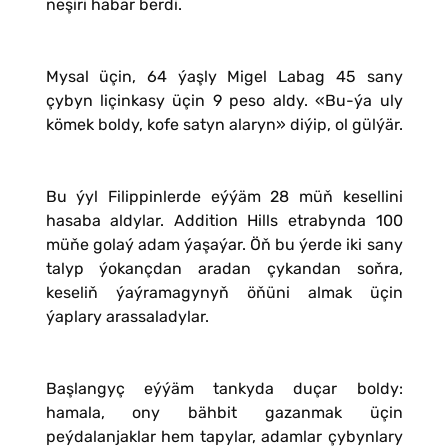
neşiri habar berdi.
Mysal üçin, 64 ýaşly Migel Labag 45 sany
çybyn liçinkasy üçin 9 peso aldy. «Bu-ýa uly
kömek boldy, kofe satyn alaryn» diýip, ol gülýär.
Bu ýyl Filippinlerde eýýäm 28 müň kesellini
hasaba aldylar. Addition Hills etrabynda 100
müňe golaý adam ýaşaýar. Öň bu ýerde iki sany
talyp ýokançdan aradan çykandan soňra,
keseliň ýaýramagynyň öňüni almak üçin
ýaplary arassaladylar.
Başlangyç eýýäm tankyda duçar boldy:
hamala, ony bähbit gazanmak üçin
peýdalanjaklar hem tapylar, adamlar çybynlary