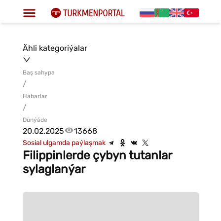
Ähli kategoriýalar
Baş sahypa
/
Habarlar
/
Dünýäde
20.02.2025
13668
Sosial ulgamda paýlaşmak
Filippinlerde çybyn tutanlar
sylaglanýar