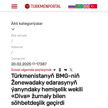
Ähli kategoriýalar
Baş sahypa
/
Habarlar
/
Jemgyýet
20.02.2025
17387
Sosial ulgamda paýlaşmak
Türkmenistanyň BMG-niň
Ženewadaky edarasynyň
ýanyndaky hemişelik wekili
«Diva» žurnaly bilen
söhbetdeşlik geçirdi