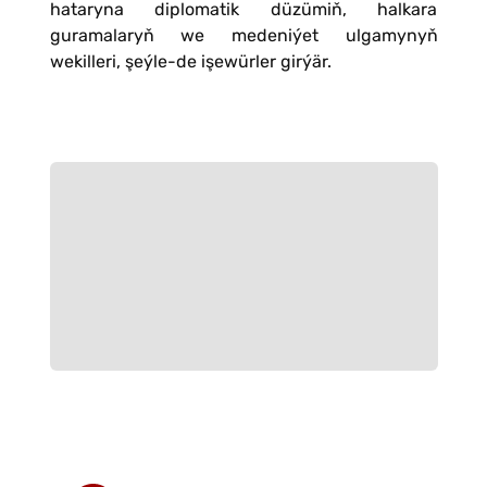
hataryna diplomatik düzümiň, halkara
guramalaryň we medeniýet ulgamynyň
wekilleri, şeýle-de işewürler girýär.