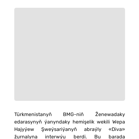
Türkmenistanyň BMG-niň Ženewadaky
edarasynyň ýanyndaky hemişelik wekili Wepa
Hajyýew Şweýsariýanyň abraýly «Diva»
žurnalyna interwýu berdi. Bu barada