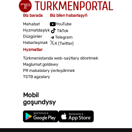
Biz barada
Biz bilen habarlaşyň
Mahabat
YouTube
Hyzmatdaşlyk
TikTok
Düzgünler
Telegram
Habarlaşmak
X (Twitter)
Hyzmatlar
Türkmenistanda web-saýtlary döretmek
Maglumat goldawy
PR makalalary ýerleşdirmek
TSTB agzalary
Mobil
goşundysy