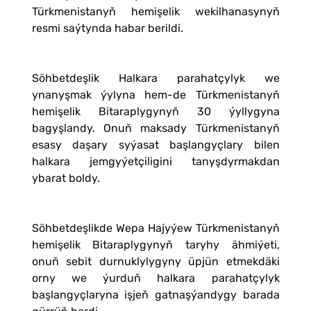
Türkmenistanyň hemişelik wekilhanasynyň
resmi saýtynda habar berildi.
Söhbetdeşlik Halkara parahatçylyk we
ynanyşmak ýylyna hem-de Türkmenistanyň
hemişelik Bitaraplygynyň 30 ýyllygyna
bagyşlandy. Onuň maksady Türkmenistanyň
esasy daşary syýasat başlangyçlary bilen
halkara jemgyýetçiligini tanyşdyrmakdan
ybarat boldy.
Söhbetdeşlikde Wepa Hajyýew Türkmenistanyň
hemişelik Bitaraplygynyň taryhy ähmiýeti,
onuň sebit durnuklylygyny üpjün etmekdäki
orny we ýurduň halkara parahatçylyk
başlangyçlaryna işjeň gatnaşýandygy barada