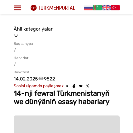
Ähli kategoriýalar
Baş sahypa
/
Habarlar
/
Daýdžest
14.02.2025
9522
Sosial ulgamda paýlaşmak
14-nji fewral Türkmenistanyň
we dünýäniň esasy habarlary