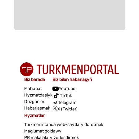
Biz barada
Biz bilen habarlaşyň
Mahabat
YouTube
Hyzmatdaşlyk
TikTok
Düzgünler
Telegram
Habarlaşmak
X (Twitter)
Hyzmatlar
Türkmenistanda web-saýtlary döretmek
Maglumat goldawy
PR makalalary ýerleşdirmek